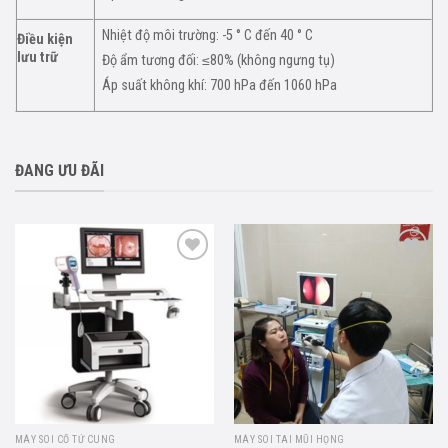
Nhiệt độ môi trường: -5 ° C đến 40 ° C
Điều kiện
lưu trữ
Độ ẩm tương đối: ≤80% (không ngưng tụ)
Áp suất không khí: 700 hPa đến 1060 hPa
ĐANG ƯU ĐÃI
Add to
Add to
wishlist
wishlist
MÁY SOI CỔ TỬ CUNG
MÁY SOI TAI MŨI HỌNG