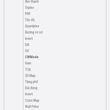
Âm thanh
Triplex
PRF
Tốc độ
Quardplex
Đường cơ sở
Invert
DA
SV
CWMode
Gain
Tỉ lệ
2D Map
Tăng phổ
Dải động
Invert
Color Map
Wall Filter