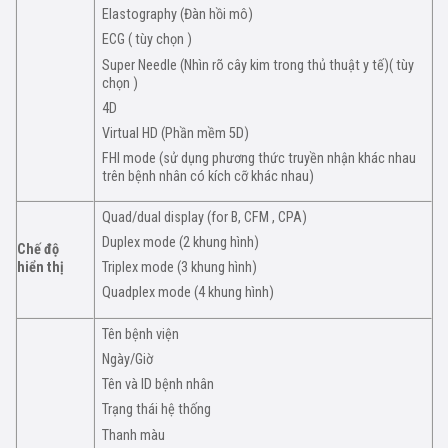
Elastography (Đàn hồi mô)
ECG ( tùy chọn )
Super Needle (Nhìn rõ cây kim trong thủ thuật y tế)( tùy
chọn )
4D
Virtual HD (Phần mềm 5D)
FHI mode (sử dụng phương thức truyền nhận khác nhau
trên bệnh nhân có kích cỡ khác nhau)
Quad/dual display (for B, CFM , CPA)
Duplex mode (2 khung hình)
Chế độ
hiển thị
Triplex mode (3 khung hình)
Quadplex mode (4 khung hình)
Tên bệnh viện
Ngày/Giờ
Tên và ID bệnh nhân
Trạng thái hệ thống
Thanh màu