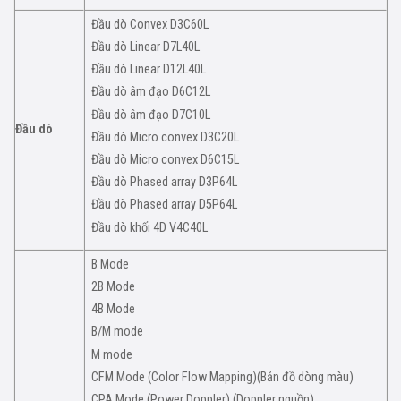
Đầu dò Convex D3C60L
Đầu dò Linear D7L40L
Đầu dò Linear D12L40L
Đầu dò âm đạo D6C12L
Đầu dò âm đạo D7C10L
Đầu dò
Đầu dò Micro convex D3C20L
Đầu dò Micro convex D6C15L
Đầu dò Phased array D3P64L
Đầu dò Phased array D5P64L
Đầu dò khối 4D V4C40L
B Mode
2B Mode
4B Mode
B/M mode
M mode
CFM Mode (Color Flow Mapping)(Bản đồ dòng màu)
CPA Mode (Power Doppler) (Doppler nguồn)