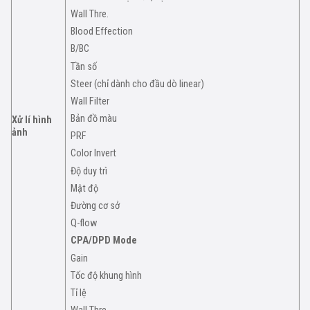
Wall Thre.
Blood Effection
B/BC
Tần số
Steer (chỉ dành cho đầu dò linear)
Wall Filter
Bản đồ màu
Xử lí hình
ảnh
PRF
Color Invert
Độ duy trì
Mật độ
Đường cơ sở
Q-flow
CPA/DPD Mode
Gain
Tốc độ khung hình
Tỉ lệ