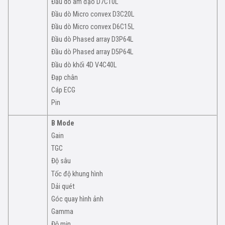
Đầu dò âm đạo D7C10L
Đầu dò Micro convex D3C20L
Đầu dò Micro convex D6C15L
Đầu dò Phased array D3P64L
Đầu dò Phased array D5P64L
Đầu dò khối 4D V4C40L
Đạp chân
Cáp ECG
Pin
B Mode
Gain
TGC
Độ sâu
Tốc độ khung hình
Dải quét
Góc quay hình ảnh
Gamma
Độ mịn