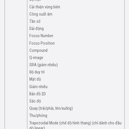
Cải thiện vùng biên
Công suất âm
Tần số
Dải động
Focus Number
Focus Position
Compound
Q-image
SRA (giảm nhiễu)
Độ duy trì
Mật độ
Giảm nhiễu
Bản đồ 2D
Sắc độ
Quay (trái/phải, lên/xuống)
Thu/phóng
Trapezoidal Mode (chế độ hình thang) (chỉ dành cho đầu
dò linear)