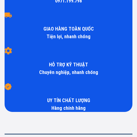
0971.199.798
GIAO HÀNG TOÀN QUỐC
Tiện lợi, nhanh chóng
HỖ TRỢ KỸ THUẬT
Chuyên nghiệp, nhanh chóng
UY TÍN CHẤT LƯỢNG
Hàng chính hãng