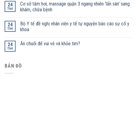
Cơ sở tắm hơi, massage quận 3 ngang nhiên ‘lấn sân’ sang
24
Th4
khám, chữa bệnh
Bộ Y tế đề nghị nhân viên y tế tự nguyện báo cáo sự cố y
24
Th4
khoa
Ăn chuối để vui vẻ và khỏe tim?
24
Th4
BẢN ĐỒ