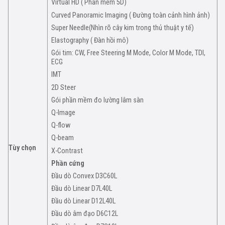
Virtual HD ( Phần mềm 5D)
Curved Panoramic Imaging ( Đường toàn cảnh hình ảnh)
Super Needle(Nhìn rõ cây kim trong thủ thuật y tế)
Elastography ( Đàn hồi mô)
Gói tim: CW, Free Steering M Mode, Color M Mode, TDI,
ECG
IMT
2D Steer
Gói phần mềm đo lường lâm sàn
Q-Image
Q-flow
Q-beam
Tùy chọn
X-Contrast
Phần cứng
Đầu dò Convex D3C60L
Đầu dò Linear D7L40L
Đầu dò Linear D12L40L
Đầu dò âm đạo D6C12L