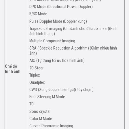
DPD Mode (Directional Power Doppler)
B/BC Mode
Pulse Doppler Mode (Doppler xung)
Trapezoidal imaging (Chỉ dành cho đầu dò linear)(Hình
ảnh hình thang)
Multiple Compound Imaging
SRA ( Speckle Reduction Algorithm) (Giảm nhiễu hình
ảnh)
AIO (Tự động tối ưu hóa hình ảnh)
Chế độ
2D Steer
hình ảnh
Triplex
Quadplex
CWD (Xung doppler liên tục)( tùy chọn )
Free Steering M Mode
TDI
Sono crystal
Color M Mode
Curved Panoramic Imaging