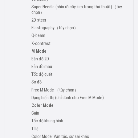
Super Needle (nhìn rõ cây kim trong thủ thuật)（tùy
chọn）
2D steer
Elastography（tùy chọn）
Q-beam
X-contrast
M Mode
Bản đồ 2D
Bản đồ màu
Tốc độ quét
Sơ đồ
Free M Mode （tùy chọn）
Dạng hiển thị (chỉ dành cho Free M Mode)
Color Mode
Gain
Tốc độ khung hình
Tỉ lệ
Color Mode: Vận tốc, sự sai khác