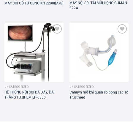
MÁY NỘI SOI TAI MŨI HỌNG OUMAN
MÁY SOI CỔ TỬ CUNG KN 2200I(A/B)
822A
Add to
Add to
wishlist
wishlist
UNCATEGORIZED
UNCATEGORIZED
HỆ THỐNG NỘI SOI DẠ DÀY, ĐẠI
Canuyn mở khí quản có bóng các số
TRÀNG FUJIFILM EP-6000
Trustmed