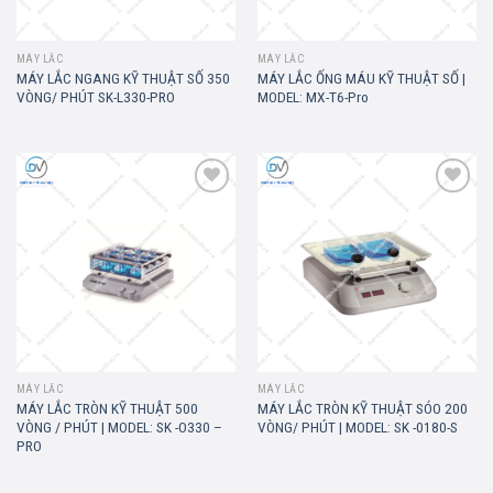
MÁY LẮC
MÁY LẮC
MÁY LẮC NGANG KỸ THUẬT SỐ 350
MÁY LẮC ỐNG MÁU KỸ THUẬT SỐ |
VÒNG/ PHÚT SK-L330-PRO
MODEL: MX-T6-Pro
Add to
Add to
wishlist
wishlist
MÁY LẮC
MÁY LẮC
MÁY LẮC TRÒN KỸ THUẬT 500
MÁY LẮC TRÒN KỸ THUẬT SÓO 200
VÒNG / PHÚT | MODEL: SK -O330 –
VÒNG/ PHÚT | MODEL: SK -0180-S
PRO