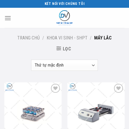
Skip
KẾT NỐI VỚI CHÚNG TÔI
to
content
TRANG CHỦ
/
KHOA VI SINH - SHPT
/
MÁY LẮC
LỌC
Add to
Add to
wishlist
wishlist