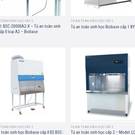
 TOÀN SINH HỌC CẤP 2
TỦ AN TOÀN SINH HỌC CẤP 2
: BSC-2000IIA2-X – Tủ an toàn sinh
Tủ an toàn sinh học Biobase cấp 1 BY
ấp II loại A2 – Biobase
Add to
Ad
wishlist
wis
 TOÀN SINH HỌC CẤP 2
TỦ AN TOÀN SINH HỌC CẤP 2
 toàn sinh học Biobase cấp II B2 BSC-
Tủ an toàn sinh học cấp 2 – Model: L