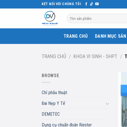
Skip
KẾT NỐI VỚI CHÚNG TÔI
to
Tìm
content
kiếm:
TRANG CHỦ
DANH MỤC SẢN
TRANG CHỦ
/
KHOA VI SINH - SHPT
/
T
BROWSE
Chỉ phẫu thuật
Đai Nẹp Y Tế
DEMETEC
Dụng cụ chuẩn đoán Riester