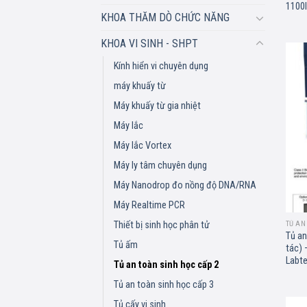
1100I
KHOA THĂM DÒ CHỨC NĂNG
KHOA VI SINH - SHPT
Kính hiển vi chuyên dụng
máy khuấy từ
Máy khuấy từ gia nhiệt
Máy lắc
Máy lắc Vortex
Máy ly tâm chuyên dụng
Máy Nanodrop đo nồng độ DNA/RNA
Máy Realtime PCR
TỦ AN
Thiết bị sinh học phân tử
Tủ an
Tủ ấm
tác) 
Labt
Tủ an toàn sinh học cấp 2
Tủ an toàn sinh học cấp 3
Tủ cấy vi sinh