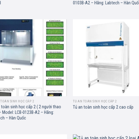
I
0103B-A2 – Hãng: Labtech – Hàn Qu
Add to
Ad
wishlist
wis
 TOÀN SINH HỌC CẤP 2
TỦ AN TOÀN SINH HỌC CẤP 2
 toàn sinh học cấp 2 ( 2 người thao
Tủ an toàn sinh học cấp 2 cao cấp
– Model: LCB-0123B-A2 – Hãng:
ech – Hàn Quốc