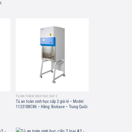
ốc
d to
Add to
hlist
wishlist
TỦ AN TOÀN SINH HỌC CẤP 2
Tủ an toàn sinh học cấp 2 giá rẻ – Model:
11231BBC86 – Hãng: Biobase – Trung Quốc