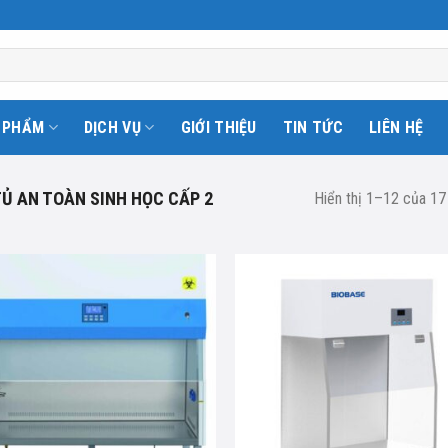
 PHẨM
DỊCH VỤ
GIỚI THIỆU
TIN TỨC
LIÊN HỆ
Ủ AN TOÀN SINH HỌC CẤP 2
Hiển thị 1–12 của 17
Add to
Ad
wishlist
wis