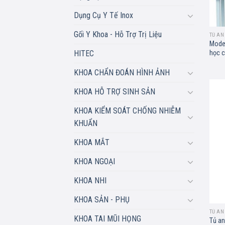
Dụng Cụ Y Tế Inox
Gối Y Khoa - Hỗ Trợ Trị Liệu
TỦ AN
Model
học c
HITEC
KHOA CHẨN ĐOÁN HÌNH ẢNH
KHOA HỖ TRỢ SINH SẢN
KHOA KIỂM SOÁT CHỐNG NHIỄM
KHUẨN
KHOA MẮT
KHOA NGOẠI
KHOA NHI
KHOA SẢN - PHỤ
TỦ AN
KHOA TAI MŨI HỌNG
Tủ an