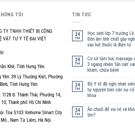
CHÚNG TÔI
TIN TỨC
G TY TNHH THIẾT BỊ CÔNG
Học sinh lớp 7 trường Lê
24
 VẬT TƯ Y TẾ ĐẠI VIỆT
Th4
Đôn âm tính chất gây ngh
sau hút thuốc lá điện tử
hỉ :
Cơ sở tắm hơi, massage 
24
Th4
3 ngang nhiên ‘lấn sân’ sa
hần Khê, Tỉnh Hưng Yên.
khám, chữa bệnh
 Yên: 39 Lý Thường Kiệt, Phường
Bộ Y tế đề nghị nhân viên
 Bình, Tỉnh Hưng Yên.
24
Th4
tự nguyện báo cáo sự cố
 7/28 Đ. Thành Thái, Phường 14,
khoa
 10, Thành phố Hồ Chí Minh.
Ăn chuối để vui vẻ và kh
24
ội: Tòa S103 Vinhome Smart City
Th4
tim?
y Mỗ , Nam Từ Liêm, Hà Nội.