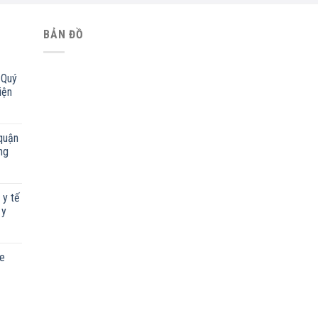
BẢN ĐỒ
 Quý
iện
quận
ng
 y tế
 y
ỏe