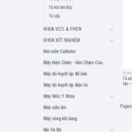
Tủ hút khí độc
Tủ sấy
KHOA VLTL & PHCN
KHOA XÉT NGHIỆM
Kim luồn Catheter
Máy Điện Châm - Kim Châm Cứu
Máy đo huyết áp để bàn
TỦ AN
Tủ an
tác –
Máy đo huyết áp điện tử
Máy Móc Y Khoa
Pages
Máy siêu âm
Máy xông khí dung
Mẹ Và Bé