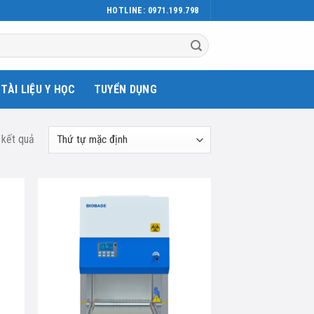
HOTLINE: 0971.199.798
TÀI LIỆU Y HỌC
TUYỂN DỤNG
 kết quả
d to
Add to
hlist
wishlist