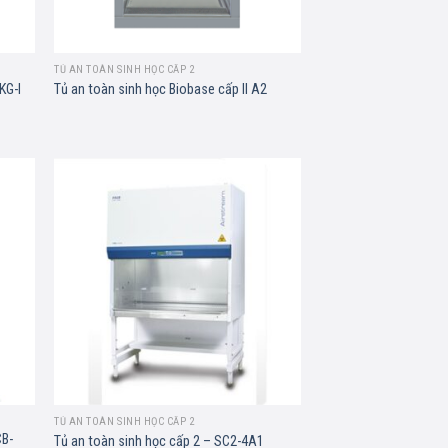
TỦ AN TOÀN SINH HỌC CẤP 2
KG-I
Tủ an toàn sinh học Biobase cấp II A2
d to
Add to
hlist
wishlist
TỦ AN TOÀN SINH HỌC CẤP 2
CB-
Tủ an toàn sinh học cấp 2 – SC2-4A1