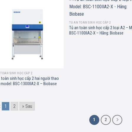
Add to
Ad
wishlist
wis
TỦ AN TOÀN SINH HỌC CẤP 2
Tủ an toàn sinh học cấp 2 loại A2 – M
BSC-1100IIA2-X – Hãng: Biobase
 TOÀN SINH HỌC CẤP 2
 toàn sinh học cấp 2 hai người thao
 model: BSC-1300IIA2-X – Biobase
:
1
2
» Sau
1
2