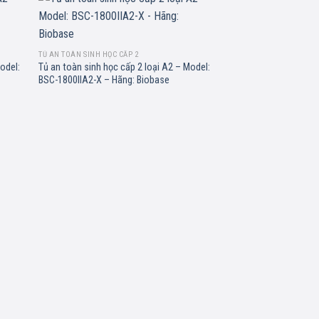
d to
Add to
hlist
wishlist
TỦ AN TOÀN SINH HỌC CẤP 2
odel:
Tủ an toàn sinh học cấp 2 loại A2 – Model:
BSC-1800IIA2-X – Hãng: Biobase