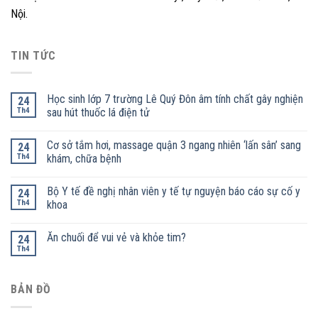
Nội.
TIN TỨC
Học sinh lớp 7 trường Lê Quý Đôn âm tính chất gây nghiện
24
Th4
sau hút thuốc lá điện tử
Cơ sở tắm hơi, massage quận 3 ngang nhiên ‘lấn sân’ sang
24
Th4
khám, chữa bệnh
Bộ Y tế đề nghị nhân viên y tế tự nguyện báo cáo sự cố y
24
Th4
khoa
Ăn chuối để vui vẻ và khỏe tim?
24
Th4
BẢN ĐỒ