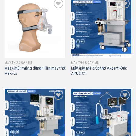
Add to
Add to
wishlist
wishlist
MÁY THỞ & GÂY MÊ
MÁY THỞ & GÂY MÊ
Mask mũi miệng dùng 1 lần máy thở
Máy gây mê giúp thở Axcent -Đức
Mek-ics
APUS X1
Add to
Add to
wishlist
wishlist