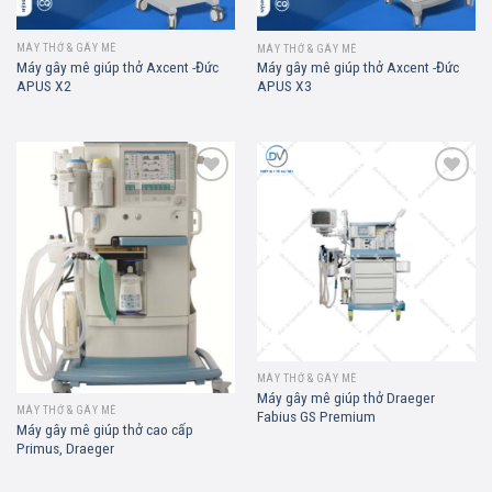
MÁY THỞ & GÂY MÊ
MÁY THỞ & GÂY MÊ
Máy gây mê giúp thở Axcent -Đức
Máy gây mê giúp thở Axcent -Đức
APUS X2
APUS X3
Add to
Add to
wishlist
wishlist
MÁY THỞ & GÂY MÊ
Máy gây mê giúp thở Draeger
MÁY THỞ & GÂY MÊ
Fabius GS Premium
Máy gây mê giúp thở cao cấp
Primus, Draeger