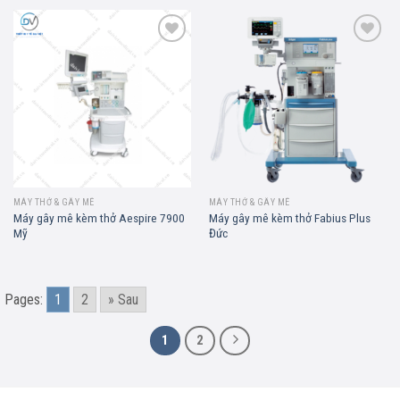
Add to
Add to
wishlist
wishlist
MÁY THỞ & GÂY MÊ
MÁY THỞ & GÂY MÊ
Máy gây mê kèm thở Aespire 7900
Máy gây mê kèm thở Fabius Plus
Mỹ
Đức
Pages:
1
2
» Sau
1
2