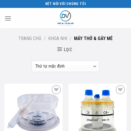
Skip
KẾT NỐI VỚI CHÚNG TÔI
to
content
TRANG CHỦ
/
KHOA NHI
/
MÁY THỞ & GÂY MÊ
LỌC
Add to
Add to
wishlist
wishlist