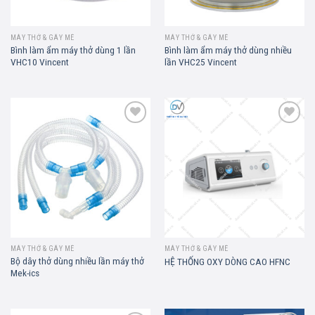
MÁY THỞ & GÂY MÊ
MÁY THỞ & GÂY MÊ
Bình làm ẩm máy thở dùng 1 lần
Bình làm ẩm máy thở dùng nhiều
VHC10 Vincent
lần VHC25 Vincent
Add to
Add to
wishlist
wishlist
MÁY THỞ & GÂY MÊ
MÁY THỞ & GÂY MÊ
Bộ dây thở dùng nhiều lần máy thở
HỆ THỐNG OXY DÒNG CAO HFNC
Mek-ics