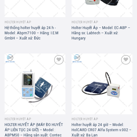
HOLTER HUYẾT ÁP
HOLTER HUYẾT ÁP
Hệ thống holter huyết áp 24 h -
Holter Huyết Áp – Model: EC-ABP –
Model: Abpm7100 – Hãng: I.E.M
Hãng sx: Labtech – Xuất xứ:
GmbH – Xuất xứ: Đức
Hungary
Add to
Add to
wishlist
wishlist
HOLTER HUYẾT ÁP
HOLTER HUYẾT ÁP
HOLTER HUYẾT ÁP (MÁY ĐO HUYẾT
Holter huyết áp 24 giờ – Model:
ÁP LIÊN TỤC 24 GIỜ) – Model :
HolCARD CR07 Alfa System v.002 –
ABPM50 – Hãng sản xuất: Contec
Xuất xứ: Ba Lan