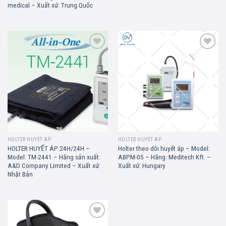
medical – Xuất xứ: Trung Quốc
Add to
Add to
wishlist
wishlist
HOLTER HUYẾT ÁP
HOLTER HUYẾT ÁP
HOLTER HUYẾT ÁP 24H/24H –
Holter theo dõi huyết áp – Model:
Model: TM-2441 – Hãng sản xuất:
ABPM-05 – Hãng: Meditech Kft. –
A&D Company Limited – Xuất xứ:
Xuất xứ: Hungary
Nhật Bản
Add to