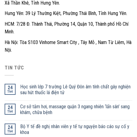
Xã Thần Khê, Tỉnh Hưng Yên.
Hưng Yên: 39 Lý Thường Kiệt, Phường Thái Bình, Tỉnh Hưng Yên.
HCM: 7/28 Đ. Thành Thái, Phường 14, Quận 10, Thành phố Hồ Chí
Minh.
Hà Nội: Tòa S103 Vinhome Smart City , Tây Mỗ , Nam Từ Liêm, Hà
Nội.
TIN TỨC
Học sinh lớp 7 trường Lê Quý Đôn âm tính chất gây nghiện
24
Th4
sau hút thuốc lá điện tử
Cơ sở tắm hơi, massage quận 3 ngang nhiên ‘lấn sân’ sang
24
Th4
khám, chữa bệnh
Bộ Y tế đề nghị nhân viên y tế tự nguyện báo cáo sự cố y
24
Th4
khoa