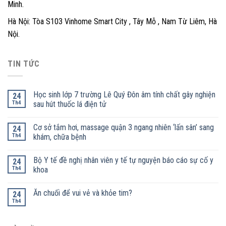
Minh.
Hà Nội: Tòa S103 Vinhome Smart City , Tây Mỗ , Nam Từ Liêm, Hà
Nội.
TIN TỨC
Học sinh lớp 7 trường Lê Quý Đôn âm tính chất gây nghiện
24
Th4
sau hút thuốc lá điện tử
Cơ sở tắm hơi, massage quận 3 ngang nhiên ‘lấn sân’ sang
24
Th4
khám, chữa bệnh
Bộ Y tế đề nghị nhân viên y tế tự nguyện báo cáo sự cố y
24
Th4
khoa
Ăn chuối để vui vẻ và khỏe tim?
24
Th4