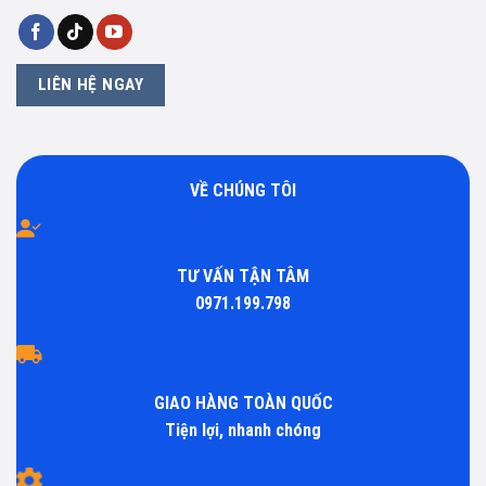
LIÊN HỆ NGAY
VỀ CHÚNG TÔI
TƯ VẤN TẬN TÂM
0971.199.798
GIAO HÀNG TOÀN QUỐC
Tiện lợi, nhanh chóng