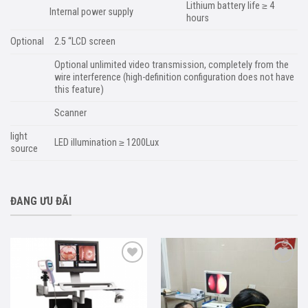
Lithium battery life ≥ 4
Internal power supply
hours
Optional
2.5 “LCD screen
Optional unlimited video transmission, completely from the
wire interference (high-definition configuration does not have
this feature)
Scanner
light
LED illumination ≥ 1200Lux
source
ĐANG ƯU ĐÃI
Add to
Add to
wishlist
wishlist