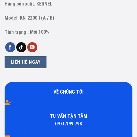
Hãng sản xuất: KERNEL
Model: KN-2200 Ⅰ (A / B)
Tình trạng : Mới 100%
LIÊN HỆ NGAY
VỀ CHÚNG TÔI
TƯ VẤN TẬN TÂM
0971.199.798