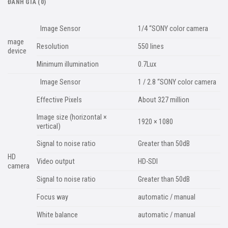
ĐÁNH GIÁ (0)
Image Sensor
1/4 “SONY color camera
mage
Resolution
550 lines
device
Minimum illumination
0.7Lux
Image Sensor
1 / 2.8 “SONY color camera
Effective Pixels
About 327 million
Image size (horizontal ×
1920 × 1080
vertical)
Signal to noise ratio
Greater than 50dB
HD
Video output
HD-SDI
camera
Signal to noise ratio
Greater than 50dB
Focus way
automatic / manual
White balance
automatic / manual