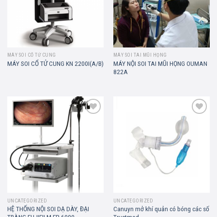
MÁY SOI CỔ TỬ CUNG
MÁY SOI TAI MŨI HỌNG
MÁY NỘI SOI TAI MŨI HỌNG OUMAN
MÁY SOI CỔ TỬ CUNG KN 2200I(A/B)
822A
Add to
Add to
wishlist
wishlist
UNCATEGORIZED
UNCATEGORIZED
HỆ THỐNG NỘI SOI DẠ DÀY, ĐẠI
Canuyn mở khí quản có bóng các số