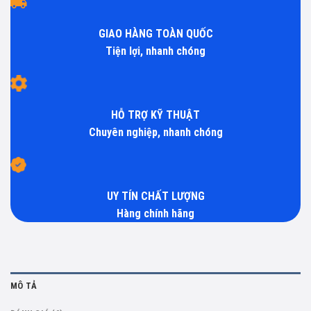
GIAO HÀNG TOÀN QUỐC
Tiện lợi, nhanh chóng
HỖ TRỢ KỸ THUẬT
Chuyên nghiệp, nhanh chóng
UY TÍN CHẤT LƯỢNG
Hàng chính hãng
MÔ TẢ