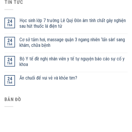
TIN TỨC
Học sinh lớp 7 trường Lê Quý Đôn âm tính chất gây nghiện
24
Th4
sau hút thuốc lá điện tử
Cơ sở tắm hơi, massage quận 3 ngang nhiên ‘lấn sân’ sang
24
Th4
khám, chữa bệnh
Bộ Y tế đề nghị nhân viên y tế tự nguyện báo cáo sự cố y
24
Th4
khoa
Ăn chuối để vui vẻ và khỏe tim?
24
Th4
BẢN ĐỒ