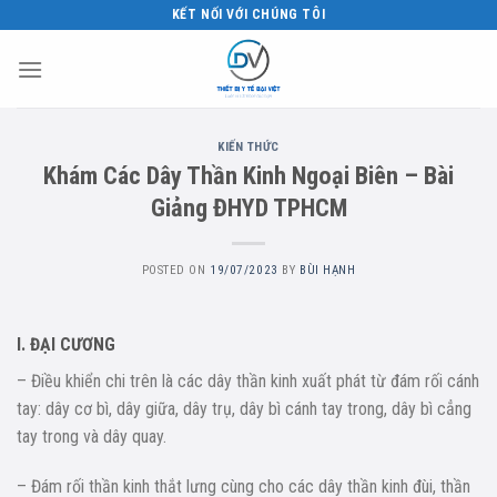
Skip
KẾT NỐI VỚI CHÚNG TÔI
to
content
KIẾN THỨC
Khám Các Dây Thần Kinh Ngoại Biên – Bài
Giảng ĐHYD TPHCM
POSTED ON
19/07/2023
BY
BÙI HẠNH
I. ĐẠI CƯƠNG
– Điều khiển chi trên là các dây thần kinh xuất phát từ đám rối cánh
tay: dây cơ bì, dây giữa, dây trụ, dây bì cánh tay trong, dây bì cẳng
tay trong và dây quay.
– Đám rối thần kinh thắt lưng cùng cho các dây thần kinh đùi, thần