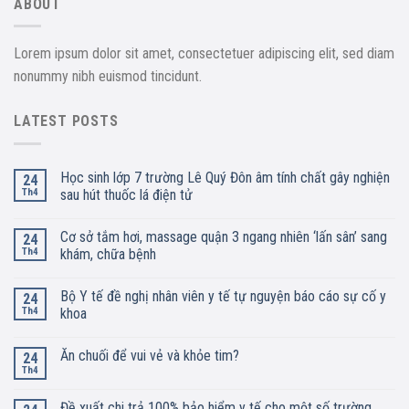
ABOUT
Lorem ipsum dolor sit amet, consectetuer adipiscing elit, sed diam
nonummy nibh euismod tincidunt.
LATEST POSTS
Học sinh lớp 7 trường Lê Quý Đôn âm tính chất gây nghiện
24
Th4
sau hút thuốc lá điện tử
Cơ sở tắm hơi, massage quận 3 ngang nhiên ‘lấn sân’ sang
24
Th4
khám, chữa bệnh
Bộ Y tế đề nghị nhân viên y tế tự nguyện báo cáo sự cố y
24
Th4
khoa
Ăn chuối để vui vẻ và khỏe tim?
24
Th4
Đề xuất chi trả 100% bảo hiểm y tế cho một số trường