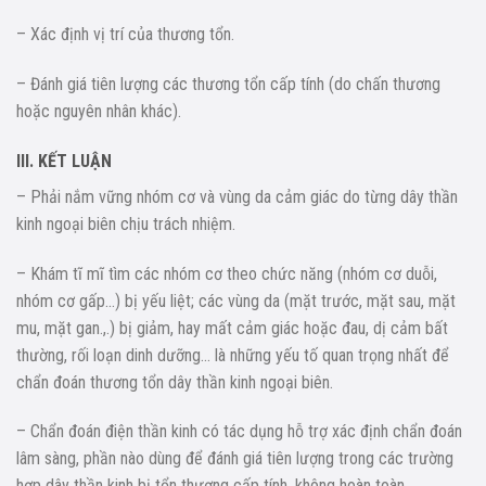
– Xác định vị trí của thương tổn.
– Đánh giá tiên lượng các thương tổn cấp tính (do chấn thương
hoặc nguyên nhân khác).
III. KẾT LUẬN
– Phải nắm vững nhóm cơ và vùng da cảm giác do từng dây thần
kinh ngoại biên chịu trách nhiệm.
– Khám tĩ mĩ tìm các nhóm cơ theo chức năng (nhóm cơ duỗi,
nhóm cơ gấp…) bị yếu liệt; các vùng da (mặt trước, mặt sau, mặt
mu, mặt gan.,.) bị giảm, hay mất cảm giác hoặc đau, dị cảm bất
thường, rối loạn dinh dưỡng… là những yếu tố quan trọng nhất để
chẩn đoán thương tổn dây thần kinh ngoại biên.
– Chẩn đoán điện thần kinh có tác dụng hỗ trợ xác định chẩn đoán
lâm sàng, phần nào dùng để đánh giá tiên lượng trong các trường
hợp dây thần kinh bị tổn thương cấp tính, không hoàn toàn.