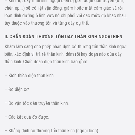
– Khi một dây thần kinh ngoại biên bị gián đoạn dẫn truyền (đứt,
chèn ép,…) sẽ có liệt vận động, giảm hoặc mất cảm giác và rối
loạn đinh dưỡng ở lĩnh vực nó chi phối với các mức độ khác nhau,
tùy thuộc vào thương tổn và từng dây cụ thể.
II. CHẨN ĐOÁN THƯƠNG TỔN DÂY THẦN KINH NGOẠI BIÊN
Khám lâm sàng cho phép nhận định có thương tổn thần kinh ngoại
biên, xác định vị trí: rễ thần kinh, đám rối hay đoạn nào của dây
thần kinh. Chẩn đoán điện thần kinh bao gồm:
– Kích thích điện thần kinh.
– Đo điện cơ.
– Đo vận tốc dẫn truyền thần kinh.
– Các kết quả đo được.
– Khẳng định có thương tổn thần kinh (ngoại biên).