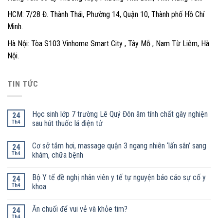
HCM: 7/28 Đ. Thành Thái, Phường 14, Quận 10, Thành phố Hồ Chí
Minh.
Hà Nội: Tòa S103 Vinhome Smart City , Tây Mỗ , Nam Từ Liêm, Hà
Nội.
TIN TỨC
Học sinh lớp 7 trường Lê Quý Đôn âm tính chất gây nghiện
24
Th4
sau hút thuốc lá điện tử
Cơ sở tắm hơi, massage quận 3 ngang nhiên ‘lấn sân’ sang
24
Th4
khám, chữa bệnh
Bộ Y tế đề nghị nhân viên y tế tự nguyện báo cáo sự cố y
24
Th4
khoa
Ăn chuối để vui vẻ và khỏe tim?
24
Th4