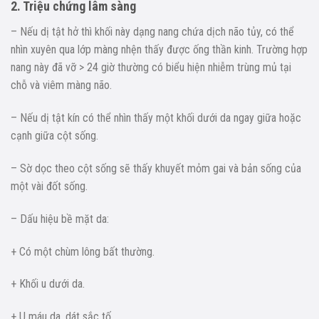
2. Triệu chứng lâm sàng
– Nếu dị tật hở thì khối này dạng nang chứa dịch não tủy, có thể
nhìn xuyên qua lớp màng nhện thấy được ống thần kinh. Trường hợp
nang này đã vỡ > 24 giờ thường có biểu hiện nhiễm trùng mủ tại
chỗ và viêm màng não.
– Nếu dị tật kín có thể nhìn thấy một khối dưới da ngay giữa hoặc
cạnh giữa cột sống.
– Sờ dọc theo cột sống sẽ thấy khuyết mỏm gai và bản sống của
một vài đốt sống.
– Dấu hiệu bề mặt da:
+ Có một chùm lông bất thường.
+ Khối u dưới da.
+ U máu da, dát sắc tố.