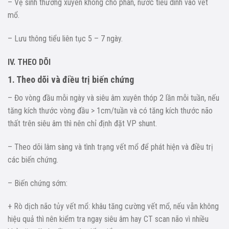
– Vệ sinh thường xuyên không cho phân, nước tiểu dính vào vết
mổ.
– Lưu thông tiểu liên tục 5 – 7 ngày.
IV. THEO DÕI
1. Theo dõi và điều trị biến chứng
– Đo vòng đầu mỗi ngày và siêu âm xuyên thóp 2 lần mỗi tuần, nếu
tăng kích thước vòng đầu > 1cm/tuần và có tăng kích thước não
thất trên siêu âm thì nên chỉ định đặt VP shunt.
– Theo dõi lâm sàng và tình trạng vết mổ để phát hiện và điều trị
các biến chứng.
– Biến chứng sớm:
+ Rò dịch não tủy vết mổ: khâu tăng cường vết mổ, nếu vẫn không
hiệu quả thì nên kiểm tra ngay siêu âm hay CT scan não vì nhiều