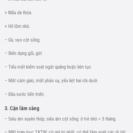
+ Mẩu da thừa.
+ Hố lõm nhỏ.
– Gù, vẹo cột sống.
– Biến dạng gối, gót.
– Tiểu mất kiểm soát ngắt quãng hoặc liên tục.
– Mất cảm giác, mất phản xạ, yếu liệt hai chi dưới.
– Đầu nước tiến triển.
3. Cận lâm sàng
– Siêu âm xuyên thóp, siêu âm cột sống: ở trẻ nhỏ < 3 tháng.
– MRI toàn trục TKTW: có giá trị nhất, có thể tầm soát các dị tật