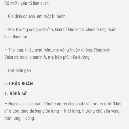
Có nhiều yếu tố liên quan:
– Gia đình có anh, em ruột bị bệnh
– Môi trường sống ô nhiễm, kinh tế khó khăn, chiến tranh, thảm
họa, thiên tai …
– Thai sản: thiếu acid folic, mẹ uống thuốc chống động kinh
Valproic acid, vitamin A, mẹ béo phì, tiểu đường …
– Đột biến gen
II. CHẨN ĐOÁN
1. Bệnh sử
– Ngay sau sanh bác sĩ hoặc người nhà phát hiện bé có một “khối
u” ở dọc theo đường giữa lưng – thắt lưng, thường chủ yếu vùng
thắt lưng – cùng.