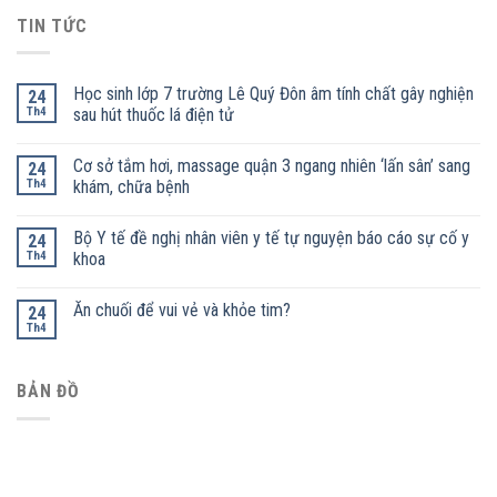
TIN TỨC
Học sinh lớp 7 trường Lê Quý Đôn âm tính chất gây nghiện
24
Th4
sau hút thuốc lá điện tử
Cơ sở tắm hơi, massage quận 3 ngang nhiên ‘lấn sân’ sang
24
Th4
khám, chữa bệnh
Bộ Y tế đề nghị nhân viên y tế tự nguyện báo cáo sự cố y
24
Th4
khoa
Ăn chuối để vui vẻ và khỏe tim?
24
Th4
BẢN ĐỒ