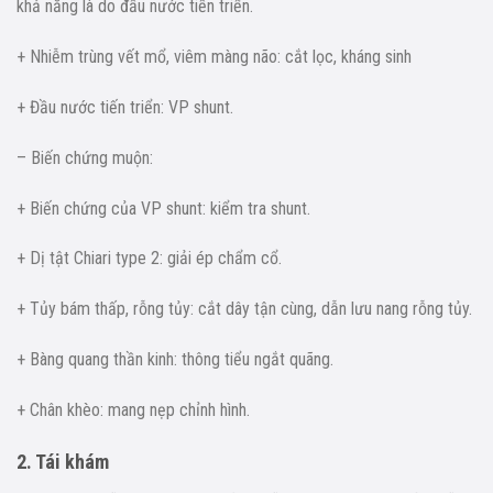
khả năng là do đầu nước tiến triển.
+ Nhiễm trùng vết mổ, viêm màng não: cắt lọc, kháng sinh
+ Đầu nước tiến triển: VP shunt.
– Biến chứng muộn:
+ Biến chứng của VP shunt: kiểm tra shunt.
+ Dị tật Chiari type 2: giải ép chẩm cổ.
+ Tủy bám thấp, rỗng tủy: cắt dây tận cùng, dẫn lưu nang rỗng tủy.
+ Bàng quang thần kinh: thông tiểu ngắt quãng.
+ Chân khèo: mang nẹp chỉnh hình.
2. Tái khám