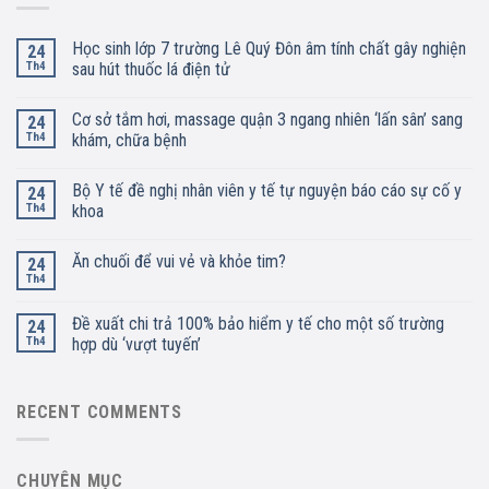
Học sinh lớp 7 trường Lê Quý Đôn âm tính chất gây nghiện
24
Th4
sau hút thuốc lá điện tử
Cơ sở tắm hơi, massage quận 3 ngang nhiên ‘lấn sân’ sang
24
Th4
khám, chữa bệnh
Bộ Y tế đề nghị nhân viên y tế tự nguyện báo cáo sự cố y
24
Th4
khoa
Ăn chuối để vui vẻ và khỏe tim?
24
Th4
Đề xuất chi trả 100% bảo hiểm y tế cho một số trường
24
Th4
hợp dù ‘vượt tuyến’
RECENT COMMENTS
CHUYÊN MỤC