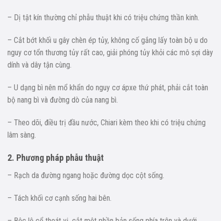
– Dị tật kín thường chỉ phẫu thuật khi có triệu chứng thần kinh.
– Cắt bớt khối u gây chèn ép tủy, không cố gắng lấy toàn bộ u do
nguy cơ tổn thương tủy rất cao, giải phóng tủy khỏi các mô sợi dày
dính và dây tận cùng.
– U dạng bì nên mổ khẩn do nguy cơ ápxe thứ phát, phải cắt toàn
bộ nang bì và đường dò của nang bì.
– Theo dõi, điều trị đầu nước, Chiari kèm theo khi có triệu chứng
lâm sàng.
2. Phương pháp phẫu thuật
– Rạch da đường ngang hoặc đường dọc cột sống.
– Tách khối cơ cạnh sống hai bên.
– Bộc lộ cổ thoát vị, cắt một phần bản sống phía trên và dưới