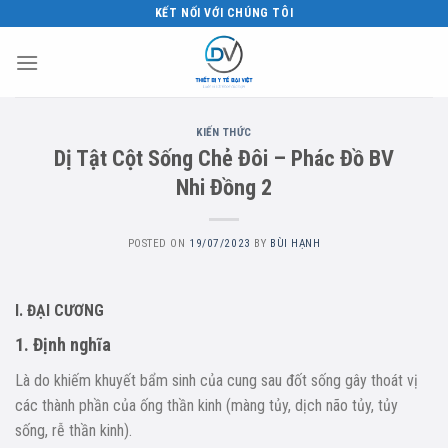
Skip
KẾT NỐI VỚI CHÚNG TÔI
to
content
KIẾN THỨC
Dị Tật Cột Sống Chẻ Đôi – Phác Đồ BV
Nhi Đồng 2
POSTED ON
19/07/2023
BY
BÙI HẠNH
I. ĐẠI CƯƠNG
1. Định nghĩa
Là do khiếm khuyết bẩm sinh của cung sau đốt sống gây thoát vị
các thành phần của ống thần kinh (màng tủy, dịch não tủy, tủy
sống, rễ thần kinh).