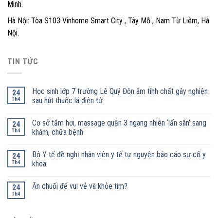
Minh.
Hà Nội: Tòa S103 Vinhome Smart City , Tây Mỗ , Nam Từ Liêm, Hà
Nội.
TIN TỨC
Học sinh lớp 7 trường Lê Quý Đôn âm tính chất gây nghiện
24
Th4
sau hút thuốc lá điện tử
Cơ sở tắm hơi, massage quận 3 ngang nhiên ‘lấn sân’ sang
24
Th4
khám, chữa bệnh
Bộ Y tế đề nghị nhân viên y tế tự nguyện báo cáo sự cố y
24
Th4
khoa
Ăn chuối để vui vẻ và khỏe tim?
24
Th4