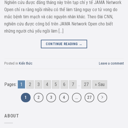
Nghiên cứu được đăng tháng này trên tạp chí y tế JAMA Network
Open chỉ ra rằng ngồi nhiều có thể làm tăng nguy cơ tử vong do
mắc bệnh tim mạch và các nguyên nhân khác. Theo Đài CNN,
nghiên cứu được công bố trên JAMA Network Open cho biết
những người chủ yếu ngồi làm […]
CONTINUE READING
→
Posted in
Kiến thức
Leave a comment
Pages:
1
2
3
4
5
6
7
...
27
» Sau
1
2
3
4
…
27
ABOUT