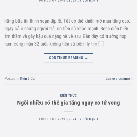
POSTED ON
29/01/2024
BY
BÙI HẠNH
hững bữa ăn thịnh soạn dịp lễ, Tết có thể khiến mỡ máu tăng cao,
ngay cả ở những người trẻ, có tiền sử khỏe mạnh. Bệnh diễn biến
âm thầm và gây hậu quả nặng nề về sau. Gần đây có trường hợp
nam công nhân 32 tuổi, không tiền sử bệnh lý tim […]
CONTINUE READING
→
Posted in
Kiến thức
Leave a comment
KIẾN THỨC
Ngồi nhiều có thể gia tăng nguy cơ tử vong
POSTED ON
27/01/2024
BY
BÙI HẠNH