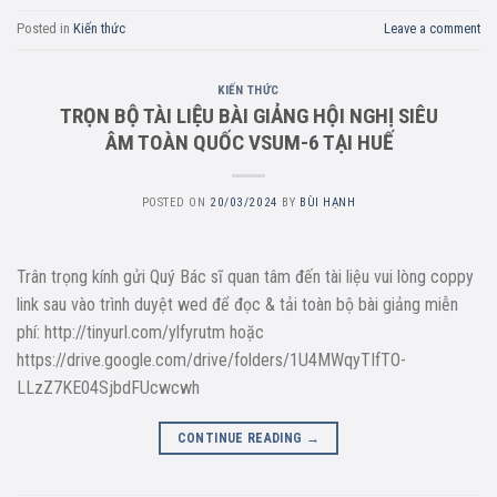
Posted in
Kiến thức
Leave a comment
KIẾN THỨC
TRỌN BỘ TÀI LIỆU BÀI GIẢNG HỘI NGHỊ SIÊU
ÂM TOÀN QUỐC VSUM-6 TẠI HUẾ
POSTED ON
20/03/2024
BY
BÙI HẠNH
Trân trọng kính gửi Quý Bác sĩ quan tâm đến tài liệu vui lòng coppy
link sau vào trình duyệt wed để đọc & tải toàn bộ bài giảng miễn
phí: http://tinyurl.com/ylfyrutm hoặc
https://drive.google.com/drive/folders/1U4MWqyTIfTO-
LLzZ7KE04SjbdFUcwcwh
CONTINUE READING
→