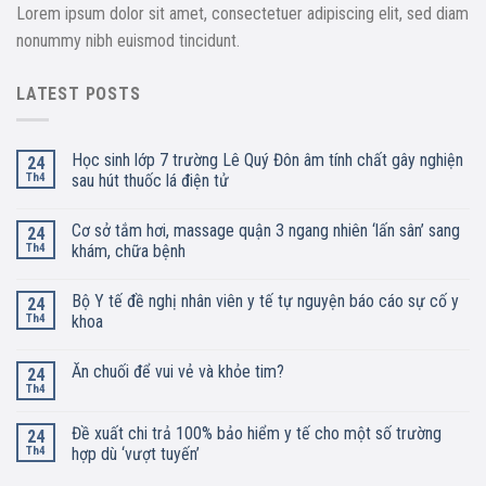
Lorem ipsum dolor sit amet, consectetuer adipiscing elit, sed diam
nonummy nibh euismod tincidunt.
LATEST POSTS
Học sinh lớp 7 trường Lê Quý Đôn âm tính chất gây nghiện
24
Th4
sau hút thuốc lá điện tử
Cơ sở tắm hơi, massage quận 3 ngang nhiên ‘lấn sân’ sang
24
Th4
khám, chữa bệnh
Bộ Y tế đề nghị nhân viên y tế tự nguyện báo cáo sự cố y
24
Th4
khoa
Ăn chuối để vui vẻ và khỏe tim?
24
Th4
Đề xuất chi trả 100% bảo hiểm y tế cho một số trường
24
Th4
hợp dù ‘vượt tuyến’