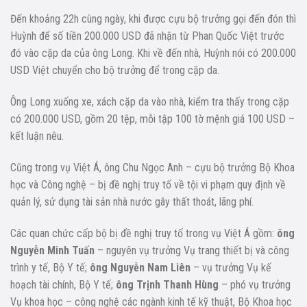
Đến khoảng 22h cùng ngày, khi được cựu bộ trưởng gọi đến đón thì
Huỳnh để số tiền 200.000 USD đã nhận từ Phan Quốc Việt trước
đó vào cặp da của ông Long. Khi về đến nhà, Huỳnh nói có 200.000
USD Việt chuyển cho bộ trưởng để trong cặp da.
Ông Long xuống xe, xách cặp da vào nhà, kiểm tra thấy trong cặp
có 200.000 USD, gồm 20 tệp, mỗi tập 100 tờ mệnh giá 100 USD –
kết luận nêu.
Cũng trong vụ Việt Á, ông Chu Ngọc Anh – cựu bộ trưởng Bộ Khoa
học và Công nghệ – bị đề nghị truy tố về tội vi phạm quy định về
quản lý, sử dụng tài sản nhà nước gây thất thoát, lãng phí.
Các quan chức cấp bộ bị đề nghị truy tố trong vụ Việt Á gồm:
ông
Nguyễn Minh Tuấn
– nguyên vụ trưởng Vụ trang thiết bị và công
trình y tế, Bộ Y tế;
ông Nguyễn Nam Liên
– vụ trưởng Vụ kế
hoạch tài chính, Bộ Y tế;
ông Trịnh Thanh Hùng
– phó vụ trưởng
Vụ khoa học – công nghệ các ngành kinh tế kỹ thuật, Bộ Khoa học