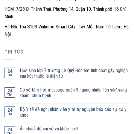
HCM: 7/28 Đ. Thành Thái, Phường 14, Quận 10, Thành phố Hồ Chí
Minh.
Hà Nội: Tòa S103 Vinhome Smart City , Tây Mỗ , Nam Từ Liêm, Hà
Nội.
TIN TỨC
Học sinh lớp 7 trường Lê Quý Đôn âm tính chất gây nghiện
24
Th4
sau hút thuốc lá điện tử
Cơ sở tắm hơi, massage quận 3 ngang nhiên ‘lấn sân’ sang
24
Th4
khám, chữa bệnh
Bộ Y tế đề nghị nhân viên y tế tự nguyện báo cáo sự cố y
24
Th4
khoa
Ăn chuối để vui vẻ và khỏe tim?
24
Th4