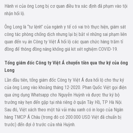
Hành vi của ông Long bị cơ quan điều tra xác định đã phạm vào tội
nhận hối lộ.
Ông Long là “tư lệnh” của ngành y tế có vai trò thực hiện, giám sát
công tác phòng chống dịch nhưng lại bị bắt vì những sai phạm liên
quan đến vụ án Công ty Việt Á hối lộ các quan chức hàng trăm tỉ
đồng để thông đồng nâng khống giá kit xét nghiệm COVID-19.
Tổng giám đốc Công ty Việt Á chuyển tiền qua thư ký của ông
Long
Lần đầu tiên, tổng giám đốc Công ty Việt Á đưa hối lộ cho thư ký
của ông Long vào khoảng tháng 12-2020. Phan Quốc Việt gọi điện
qua ứng dụng Whatsapp cho Nguyễn Huỳnh và được thư ký bộ
trưởng này hẹn đến gặp tại nhà riêng ở quận Tây Hồ, TP Hà Nội.
Sau đó, Việt xách theo một túi vải màu xanh có in logo của Ngân
hàng TMCP Á Châu (trong đó có 200.000 USD Việt đã chuẩn bị
trước) đến đợi ở trước cửa nhà Huỳnh.