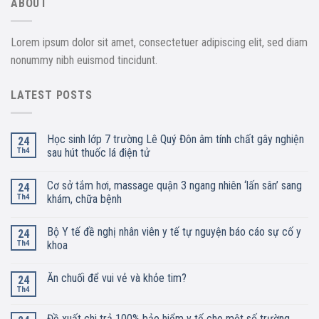
ABOUT
Lorem ipsum dolor sit amet, consectetuer adipiscing elit, sed diam
nonummy nibh euismod tincidunt.
LATEST POSTS
Học sinh lớp 7 trường Lê Quý Đôn âm tính chất gây nghiện
24
Th4
sau hút thuốc lá điện tử
Cơ sở tắm hơi, massage quận 3 ngang nhiên ‘lấn sân’ sang
24
Th4
khám, chữa bệnh
Bộ Y tế đề nghị nhân viên y tế tự nguyện báo cáo sự cố y
24
Th4
khoa
Ăn chuối để vui vẻ và khỏe tim?
24
Th4
Đề xuất chi trả 100% bảo hiểm y tế cho một số trường