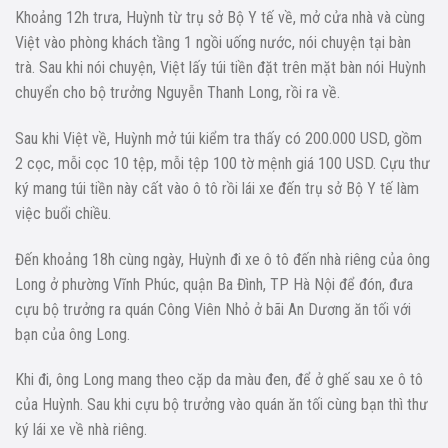
Khoảng 12h trưa, Huỳnh từ trụ sở Bộ Y tế về, mở cửa nhà và cùng
Việt vào phòng khách tầng 1 ngồi uống nước, nói chuyện tại bàn
trà. Sau khi nói chuyện, Việt lấy túi tiền đặt trên mặt bàn nói Huỳnh
chuyển cho bộ trưởng Nguyễn Thanh Long, rồi ra về.
Sau khi Việt về, Huỳnh mở túi kiểm tra thấy có 200.000 USD, gồm
2 cọc, mỗi cọc 10 tệp, mỗi tệp 100 tờ mệnh giá 100 USD. Cựu thư
ký mang túi tiền này cất vào ô tô rồi lái xe đến trụ sở Bộ Y tế làm
việc buổi chiều.
Đến khoảng 18h cùng ngày, Huỳnh đi xe ô tô đến nhà riêng của ông
Long ở phường Vĩnh Phúc, quận Ba Đình, TP Hà Nội để đón, đưa
cựu bộ trưởng ra quán Công Viên Nhỏ ở bãi An Dương ăn tối với
bạn của ông Long.
Khi đi, ông Long mang theo cặp da màu đen, để ở ghế sau xe ô tô
của Huỳnh. Sau khi cựu bộ trưởng vào quán ăn tối cùng bạn thì thư
ký lái xe về nhà riêng.