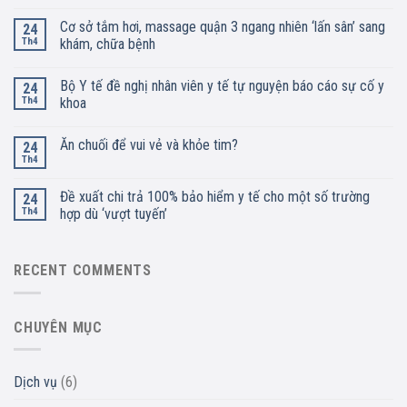
Cơ sở tắm hơi, massage quận 3 ngang nhiên ‘lấn sân’ sang
24
Th4
khám, chữa bệnh
Bộ Y tế đề nghị nhân viên y tế tự nguyện báo cáo sự cố y
24
Th4
khoa
Ăn chuối để vui vẻ và khỏe tim?
24
Th4
Đề xuất chi trả 100% bảo hiểm y tế cho một số trường
24
Th4
hợp dù ‘vượt tuyến’
RECENT COMMENTS
CHUYÊN MỤC
Dịch vụ
(6)