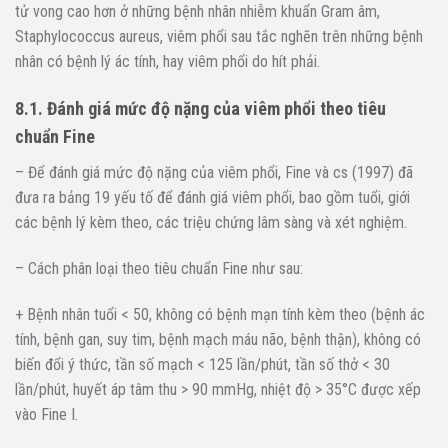
tử vong cao hơn ở những bệnh nhân nhiễm khuẩn Gram âm,
Staphylococcus aureus, viêm phổi sau tắc nghẽn trên những bệnh
nhân có bệnh lý ác tính, hay viêm phổi do hít phải.
8.1. Đánh giá mức độ nặng của viêm phổi theo tiêu
chuẩn Fine
– Để đánh giá mức độ nặng của viêm phổi, Fine và cs (1997) đã
đưa ra bảng 19 yếu tố để đánh giá viêm phổi, bao gồm tuổi, giới
các bệnh lý kèm theo, các triệu chứng lâm sàng và xét nghiệm.
– Cách phân loại theo tiêu chuẩn Fine như sau:
+ Bệnh nhân tuổi < 50, không có bệnh mạn tính kèm theo (bệnh ác
tính, bệnh gan, suy tim, bệnh mạch máu não, bệnh thận), không có
biến đổi ý thức, tần số mạch < 125 lần/phút, tần số thở < 30
lần/phút, huyết áp tâm thu > 90 mmHg, nhiệt độ > 35°C được xếp
vào Fine I.