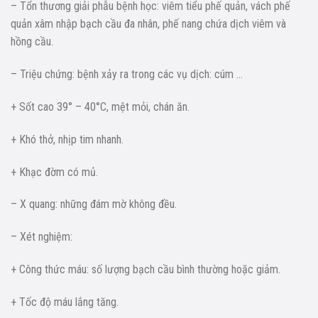
– Tổn thương giải phẫu bệnh học: viêm tiểu phế quản, vách phế
quản xâm nhập bạch cầu đa nhân, phế nang chứa dịch viêm và
hồng cầu.
– Triệu chứng: bệnh xảy ra trong các vụ dịch: cúm …
+ Sốt cao 39° – 40°C, mệt mỏi, chán ăn.
+ Khó thở, nhịp tim nhanh.
+ Khạc đờm có mủ.
– X quang: những đám mờ không đều.
– Xét nghiệm:
+ Công thức máu: số lượng bạch cầu bình thường hoặc giảm.
+ Tốc độ máu lắng tăng.