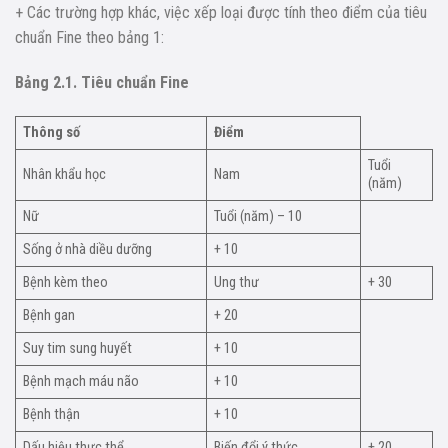
+ Các trường hợp khác, việc xếp loại được tính theo điểm của tiêu
chuẩn Fine theo bảng 1:
Bảng 2.1. Tiêu chuẩn Fine
Thông số
Điểm
Tuổi
Nhân khẩu học
Nam
(năm)
Nữ
Tuổi (năm) – 10
Sống ở nhà diều dưỡng
+ 10
Bệnh kèm theo
Ung thư
+ 30
Bệnh gan
+ 20
Suy tim sung huyết
+ 10
Bệnh mạch máu não
+ 10
Bệnh thận
+ 10
Dấu hiệu thực thể
Biến đổi ý thức
+ 20