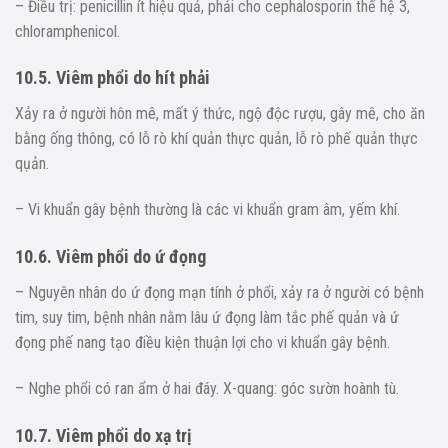
– Điều trị: penicillin ít hiệu quả, phải cho cephalosporin thế hệ 3,
chloramphenicol.
10.5. Viêm phổi do hít phải
Xảy ra ở người hôn mê, mất ý thức, ngộ độc rượu, gây mê, cho ăn
bằng ống thông, có lỗ rò khí quản thực quản, lỗ rò phế quản thực
qụản.
– Vi khuẩn gây bệnh thường là các vi khuẩn gram âm, yếm khí.
10.6. Viêm phổi do ứ đọng
– Nguyên nhân do ứ đọng mạn tính ở phổi, xảy ra ở người có bệnh
tim, suy tim, bệnh nhân nằm lâu ứ đọng làm tắc phế quản và ứ
đọng phế nang tạo điều kiện thuận lợi cho vi khuẩn gây bệnh.
– Nghe phổi có ran ẩm ở hai đáy. X-quang: góc sườn hoành tù.
10.7. Viêm phổi do xạ trị