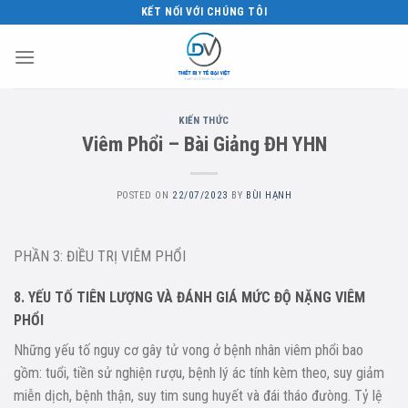
Skip
KẾT NỐI VỚI CHÚNG TÔI
to
content
KIẾN THỨC
Viêm Phổi – Bài Giảng ĐH YHN
POSTED ON
22/07/2023
BY
BÙI HẠNH
PHẦN 3: ĐIỀU TRỊ VIÊM PHỔI
8. YẾU TỐ TIÊN LƯỢNG VÀ ĐÁNH GIÁ MỨC ĐỘ NẶNG VIÊM
PHỔI
Những yếu tố nguy cơ gây tử vong ở bệnh nhân viêm phổi bao
gồm: tuổi, tiền sử nghiện rượu, bệnh lý ác tính kèm theo, suy giảm
miễn dịch, bệnh thận, suy tim sung huyết và đái tháo đưòng. Tỷ lệ