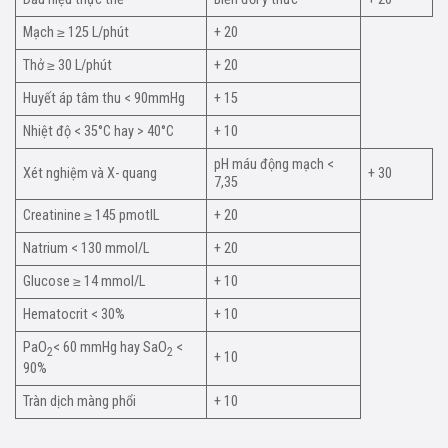
Mạch ≥ 125 L/phút
+ 20
Thở ≥ 30 L/phút
+ 20
Huyết áp tâm thu < 90mmHg
+ 15
Nhiệt độ < 35°C hay > 40°C
+ 10
pH máu động mạch <
Xét nghiệm và X- quang
+ 30
7,35
Creatinine ≥ 145 pmotlL
+ 20
Natrium < 130 mmol/L
+ 20
Glucose ≥ 14 mmol/L
+ 10
Hematocrit < 30%
+ 10
PaO
< 60 mmHg hay SaO
<
2
2
+ 10
90%
Tràn dịch màng phổi
+ 10