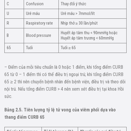
C
Confusion
Thay đổi ý thức
U
Urê máu
Urê máu > 7mmol/lít
R
Raspiratory rate
Nhịp thở ≥ 30 lần/phút
Huyết áp tâm thu < 90mmHg hoặc
B
Blood pressure
Huyết áp tâm trương < 60mmHg
65
Tuổi
Tuổi ≥ 65
– Điểm của mỗi tiêu chuẩn là 0 hoặc 1 điểm, khi tổng điểm CURB
65 từ 0 – 1 điểm thì có thể điều trị ngoại trú; khi tổng điểm CURB
65 ≥ 2 thì nên chuyển bệnh nhân đến bệnh viện, điều trị và theo dõi
nội trú. Nếu tổng điểm CURB > 4 nên xem xét điều trị tại khoa Hồi
sức.
Bảng 2.5. Tiên lượng tỷ lệ tử vong của viêm phổi dựa vào
thang điểm CURB 65