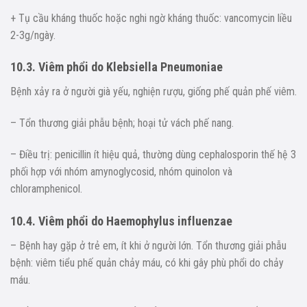
+ Tụ cầu kháng thuốc hoặc nghi ngờ kháng thuốc: vancomycin liều
2-3g/ngày.
10.3. Viêm phổi do Klebsiella Pneumoniae
Bệnh xảy ra ở người già yếu, nghiện rượu, giống phế quản phế viêm.
– Tổn thương giải phẫu bệnh; hoại tử vách phế nang.
– Điều trị: penicillin ít hiệu quả, thường dùng cephalosporin thế hệ 3
phối hợp với nhóm amynoglycosid, nhóm quinolon và
chloramphenicol.
10.4. Viêm phổi do Haemophylus influenzae
– Bệnh hay gặp ở trẻ em, ít khi ở người lớn. Tổn thương giải phẫu
bệnh: viêm tiểu phế quản chảy máu, có khi gây phù phổi do chảy
máu.