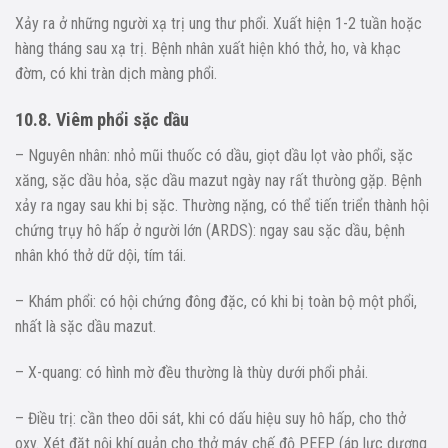
Xảy ra ở những người xạ trị ung thư phổi. Xuất hiện 1-2 tuần hoặc
hàng tháng sau xạ trị. Bệnh nhân xuất hiện khó thở, ho, và khạc
đờm, có khi tràn dịch màng phổi.
10.8. Viêm phổi sặc dầu
– Nguyên nhân: nhỏ mũi thuốc có dầu, giọt dầu lọt vào phổi, sặc
xăng, sặc dầu hỏa, sặc dầu mazut ngày nay rất thưòng gặp. Bệnh
xảy ra ngay sau khi bị sặc. Thường nặng, có thể tiến triển thành hội
chứng trụy hô hấp ở người lớn (ARDS): ngay sau sặc dầu, bệnh
nhân khó thở dữ dội, tím tái.
– Khám phổi: có hội chứng đông đặc, có khi bị toàn bộ một phổi,
nhất là sặc dầu mazut.
– X-quang: có hình mờ đều thường là thùy dưới phổi phải.
– Điều trị: cần theo dõi sát, khi có dấu hiệu suy hô hấp, cho thở
oxy. Xét đặt nội khí quản cho thở máy chế độ PEEP (áp lực dương