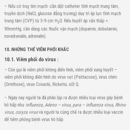
– Nếu có truỵ tim mạch: cần đặt catheter tĩnh mạch trung tâm,
truyền dịch (NaCl, glucose đẳng trương) duy trì áp lực tĩnh mạch
trung tâm (CVP) từ 5-9 cm H
O. Nếu huyết áp vẫn thấp <
2
90mmHg, cần dùng các thuốc vận mạch (dopamin, dobutamin,
noradrenalin, adrenalin).
10. NHỮNG THỂ VIÊM PHỔI KHÁC
10.1. Viêm phổi do virus :
– Còn gọi là viêm phổi không điển hình, viêm phổi xung huyết –
viêm phổi không điển hình do virus vẹt (Psittacose), virus chim
(Ornithose), virus Coxacki, Ricketsi, sốt Q.
– Ngày nay người ta đã phân lập ra được nhiều loại virus gây bệnh
hô hấp như
influenza, Adeno – virus, para – influenza virus, Rhino
virus, coryza virus
và người ta cũng chế ra được nhiều loại vaccin
để tiêm phòng bệnh virus hô hấp.