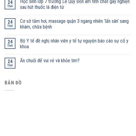
Học sinh lớp 7 trường Lê Quý Đôn âm tính chất gây nghiện
24
Th4
sau hút thuốc lá điện tử
Cơ sở tắm hơi, massage quận 3 ngang nhiên ‘lấn sân’ sang
24
Th4
khám, chữa bệnh
Bộ Y tế đề nghị nhân viên y tế tự nguyện báo cáo sự cố y
24
Th4
khoa
Ăn chuối để vui vẻ và khỏe tim?
24
Th4
BẢN ĐỒ