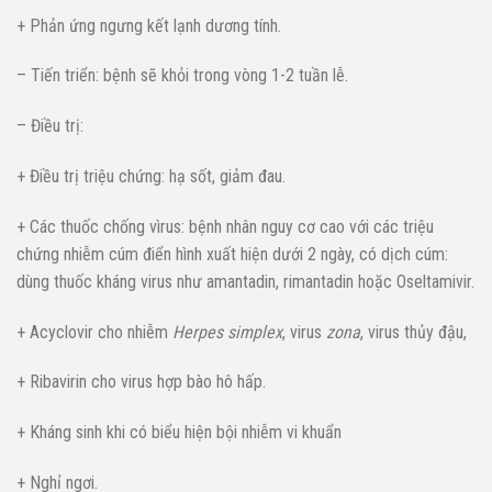
+ Phản ứng ngưng kết lạnh dương tính.
– Tiến triển: bệnh sẽ khỏi trong vòng 1-2 tuần lễ.
– Điều trị:
+ Điều trị triệu chứng: hạ sốt, giảm đau.
+ Các thuốc chống vìrus: bệnh nhân nguy cơ cao với các triệu
chứng nhiễm cúm điển hình xuất hiện dưới 2 ngày, có dịch cúm:
dùng thuốc kháng virus như amantadin, rimantadin hoặc Oseltamivir.
+ Acyclovir cho nhiễm
Herpes simplex
, virus
zona
, virus thủy đậu,
+ Ribavirin cho virus hợp bào hô hấp.
+ Kháng sinh khi có biểu hiện bội nhiễm vi khuẩn
+ Nghỉ ngơi.