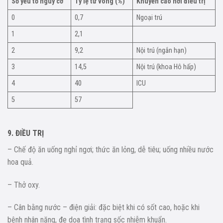
Số yếu tố nguy cơ
Tỷ lệ tử vong (%)
Khuyến cáo nơi điều trị
0
0,7
Ngoại trú
1
2,1
2
9,2
Nội trú (ngắn hạn)
3
14,5
Nội trú (khoa Hô hấp)
4
40
ICU
5
57
9. ĐIỀU TRỊ
– Chế độ ăn uống nghỉ ngơi; thức ăn lỏng, dễ tiêu; uống nhiều nước
hoa quả.
– Thở oxy.
– Cân bằng nước – điện giải: đặc biệt khi có sốt cao, hoặc khi
bệnh nhân nặng, đe dọa tình trạng sốc nhiễm khuẩn.