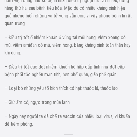
nằm viện cũng như số bệnh nhân điều trị ngoại trú rất nhiều, đứng
hàng thứ hai sau bệnh tiêu hóa. Mặc dù có nhiều kháng sinh hiệu
quả nhưng biến chứng và tử vong vẫn còn, vì vậy phòng bệnh là rất
quan trọng.
– Điều trị tốt ổ nhiễm khuẩn ở vùng tai mũi họng: viêm xoang có
mủ, viêm amiđan có mủ, viêm họng, bằng kháng sinh toàn thân hay
khí dung.
– Điều trị tốt các đợt nhiễm khuẩn hô hấp cấp tính như đợt cấp
bệnh phổi tắc nghẽn mạn tính, hen phế quản, giãn phế quản.
– Loại bỏ những yếu tố kích thích có hại: thuốc lá, thuốc lào.
– Giữ ấm cổ, ngực trong mùa lạnh.
– Ngày nay người ta đã chế ra vaccin của nhiều loại virus, vi khuẩn
để tiêm phòng.