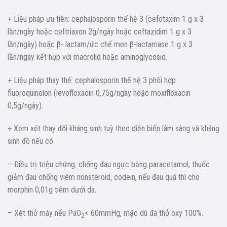
+ Liệu pháp ưu tiên: cephalosporin thế hệ 3 (cefotaxim 1 g x 3
lần/ngày hoặc ceftriaxon 2g/ngày hoặc ceftazidim 1 g x 3
lần/ngày) hoặc β- lactam/ức chế men β-lactamase 1 g x 3
lần/ngày kết hợp với macrolid hoặc aminoglycosid.
+ Liệu pháp thay thế: cephalosporin thế hệ 3 phối hợp
fluoroquinolon (levofloxacin 0,75g/ngày hoặc moxifloxacin
0,5g/ngày).
+ Xem xét thay đổi kháng sinh tuỳ theo diễn biến lâm sàng và kháng
sinh đồ nếu có.
– Điều trị triệu chứng: chống đau ngực bằng paracetamol, thuốc
giảm đau chống viêm nonsteroid, codein, nếu đau quá thì cho
morphin 0,01g tiêm dưới da.
– Xét thở máy nếu PaO
< 60mmHg, mặc dù đã thở oxy 100%.
2