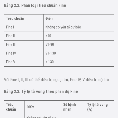
Bảng 2.2. Phân loại tiêu chuẩn Fine
Tiêu chuẩn
Điểm
Fine I
Không có yếu tố dự báo
Fìne II
<70
Fìne III
71-90
Fine IV
91-130
Fine V
> 130
Với Fine I, II, III có thể điều trị ngoại trú; Fine IV, V điều trị nội trú.
Bảng 2.3. Tỷ lệ tử vong theo phân độ Fine
Tiêu
Số bệnh
Tỷ ỉệ tử vong
Điểm
chuẩn
nhân
(%)