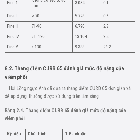
Không có yếu tố dự
Fine 1
3.034
0,1
báo
Fine II
≤ 70
5.778
0,6
Fine III
71-90
6.790
2,8
Fine IV
91 -130
13.104
8,2
Fine V
> 130
9.333
29,2
8.2. Thang điểm CURB 65 đánh giá mức độ nặng của
viêm phổi
– Hội Lồng ngực Anh đã đưa ra thang điểm CURB 65 đơn giản và
dễ áp dụng, thưòng được sử dụng trên lâm sàng.
Bảng 2.4. Thang điểm CURB 65 đánh giá mức độ nặng của
viêm phổi
Ký hiệu
Chú thích
Tiêu chuẩn