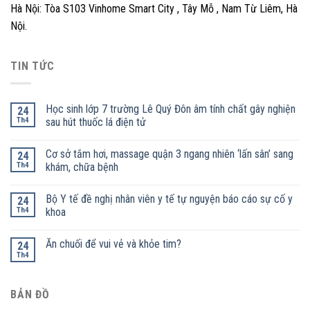
Hà Nội: Tòa S103 Vinhome Smart City , Tây Mỗ , Nam Từ Liêm, Hà
Nội.
TIN TỨC
Học sinh lớp 7 trường Lê Quý Đôn âm tính chất gây nghiện
24
Th4
sau hút thuốc lá điện tử
Cơ sở tắm hơi, massage quận 3 ngang nhiên ‘lấn sân’ sang
24
Th4
khám, chữa bệnh
Bộ Y tế đề nghị nhân viên y tế tự nguyện báo cáo sự cố y
24
Th4
khoa
Ăn chuối để vui vẻ và khỏe tim?
24
Th4
BẢN ĐỒ