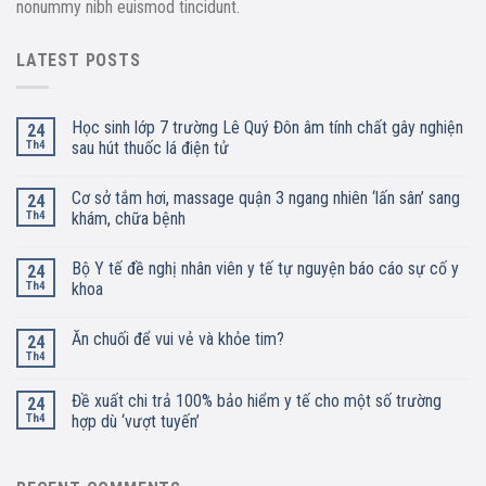
nonummy nibh euismod tincidunt.
LATEST POSTS
Học sinh lớp 7 trường Lê Quý Đôn âm tính chất gây nghiện
24
Th4
sau hút thuốc lá điện tử
Cơ sở tắm hơi, massage quận 3 ngang nhiên ‘lấn sân’ sang
24
Th4
khám, chữa bệnh
Bộ Y tế đề nghị nhân viên y tế tự nguyện báo cáo sự cố y
24
Th4
khoa
Ăn chuối để vui vẻ và khỏe tim?
24
Th4
Đề xuất chi trả 100% bảo hiểm y tế cho một số trường
24
Th4
hợp dù ‘vượt tuyến’