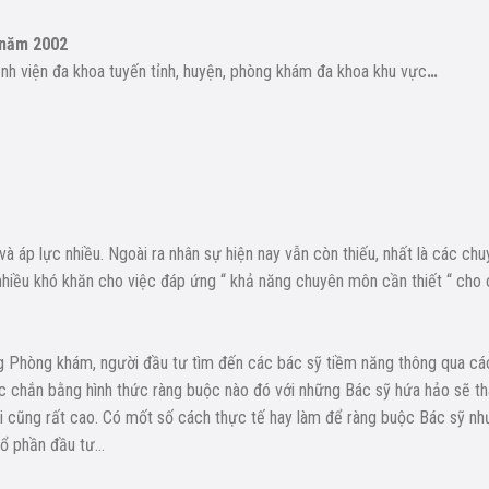
 năm 2002
ệnh viện đa khoa tuyến tỉnh, huyện, phòng khám đa khoa khu vực
…
 và áp lực nhiều. Ngoài ra nhân sự hiện nay vẫn còn thiếu, nhất là các ch
nhiều khó khăn cho việc đáp ứng “ khả năng chuyên môn cần thiết “ cho
ng Phòng khám, người đầu tư tìm đến các bác sỹ tiềm năng thông qua cá
c chắn bằng hình thức ràng buộc nào đó với những Bác sỹ hứa hảo sẽ t
ổi cũng rất cao. Có mốt số cách thực tế hay làm để ràng buộc Bác sỹ nh
cổ phần đầu tư…