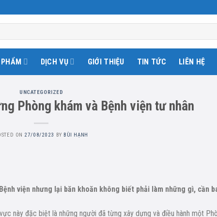
 PHẨM
DỊCH VỤ
GIỚI THIỆU
TIN TỨC
LIÊN HỆ
UNCATEGORIZED
ựng Phòng khám và Bệnh viện tư nhân
OSTED ON
27/08/2023
BY
BÙI HẠNH
nh viện nhưng lại băn khoăn không biết phải làm những gì, cần b
h vực này đặc biệt là những người đã từng xây dựng và điều hành một Ph