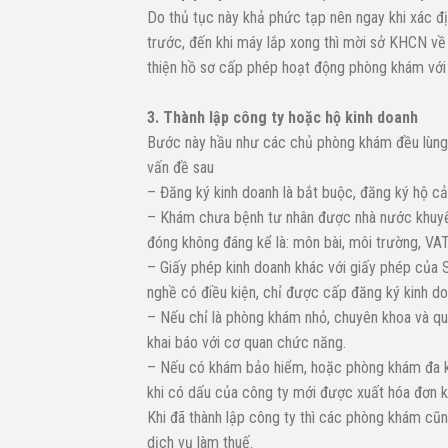
Do thủ tục này khả phức tạp nên ngay khi xác đị
trước, đến khi máy lắp xong thì mời sở KHCN về
thiện hồ sơ cấp phép hoạt động phòng khám với
3. Thành lập công ty hoặc hộ kinh doanh
Bước này hầu như các chủ phòng khám đều lùng t
vấn đề sau
– Đăng ký kinh doanh là bắt buộc, đăng ký hộ c
– Khám chưa bệnh tư nhân được nhà nước khuyến
đóng không đáng kể là: môn bài, môi trường, VA
– Giấy phép kinh doanh khác với giấy phép của 
nghề có điều kiện, chỉ được cấp đăng ký kinh d
– Nếu chỉ là phòng khám nhỏ, chuyên khoa và quy
khai báo với cơ quan chức năng.
– Nếu có khám bảo hiểm, hoặc phòng khám đa kho
khi có dấu của công ty mới được xuất hóa đơn 
Khi đã thành lập công ty thì các phòng khám cũ
dịch vụ làm thuế.