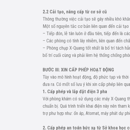
2.2 Cải tạo, nâng cấp từ cơ sở cũ
Thông thường việc cải tạo sẽ gây nhiều khó khăn
Một số nguyên tắc cơ bản liên quan đến cải tạo 
– Tiếp đón, lễ tân luôn ở đầu tiên, tiếp đến là
– Các phòng có tính lây nhiễm, liên quan đến chất 
– Phòng chụp X-Quang tốt nhất là bố trí tách hẳn
bố trí cuối cùng và phải lèm hệ thống chống phó
BƯỚC III: XIN CẤP PHÉP HOẠT ĐỘNG
Tùy vào mô hình hoạt động, độ phức tạp và thời
đưa ra. Có mốt số lưu ý khi xin cấp phép liên 
1. Cấp phép và lắp đặt điện 3 pha
Với phòng khám có sử dụng các máy X-Quang thì 
chuẩn bị. Quá trình triển khai điện này nên tham k
trợ phư hợp như: ổn áp, Atomat, máy phát dự p
2. Cấp phép an toán bức xạ từ Sở khoa học 