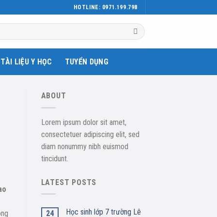
HOTLINE: 0971.199.798
TÀI LIỆU Y HỌC
TUYỂN DỤNG
ABOUT
Lorem ipsum dolor sit amet,
consectetuer adipiscing elit, sed
diam nonummy nibh euismod
tincidunt.
LATEST POSTS
ao
Học sinh lớp 7 trường Lê
24
òng