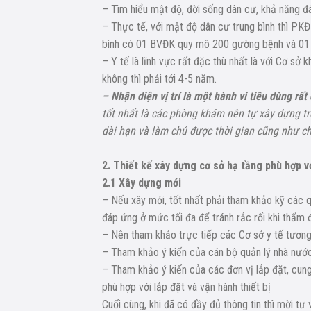
– Tìm hiểu mật độ, đời sống dân cư, khả năng đá
– Thực tế, với mật độ dân cư trung bình thì P
bình có 01 BVĐK quy mô 200 gường bệnh và 01 P
– Y tế là lĩnh vực rất đặc thù nhất là với Cơ sở 
không thì phải tới 4-5 năm.
– Nhận diện vị trí là một hành vi tiêu dùng rất
tốt nhất là các phòng khám nên tự xây dựng tr
dài hạn và làm chủ được thời gian cũng như ch
2. Thiết kế xây dựng cơ sở hạ tầng phù hợp v
2.1 Xây dựng mới
– Nếu xây mới, tốt nhất phải tham khảo kỹ các 
đáp ứng ở mức tối đa để tránh rắc rối khi thẩm 
– Nên tham khảo trực tiếp các Cơ sở y tế tươn
– Tham khảo ý kiến của cán bộ quản lý nhà nướ
– Tham khảo ý kiến của các đơn vị lắp đặt, cun
phù hợp với lắp đặt và vận hành thiết bị
Cuối cùng, khi đã có đầy đủ thông tin thì mời tư