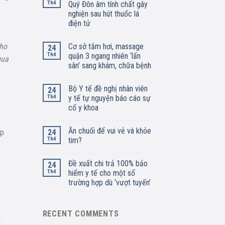
Th4
Quý Đôn âm tính chất gây
nghiện sau hút thuốc lá
điện tử
Cơ sở tắm hơi, massage
cho
24
Th4
quận 3 ngang nhiên ‘lấn
qua
sân’ sang khám, chữa bệnh
Bộ Y tế đề nghị nhân viên
24
Th4
y tế tự nguyện báo cáo sự
cố y khoa
Ăn chuối để vui vẻ và khỏe
24
ấp
Th4
tim?
Đề xuất chi trả 100% bảo
24
Th4
hiểm y tế cho một số
trường hợp dù ‘vượt tuyến’
RECENT COMMENTS
g