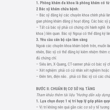
1. Phòng khám đa khoa là phòng khám có từ 2
2 Bác sỹ khám chữa bệnh:
– Bác sỹ đăng ký các chuyên khoa chính phải làm
gian phòng khám đăng ý hoạt động. Các bác sỹ p
– Tất cả bác sỹ phải có chứng chỉ hành nghề. 
khoa ) liên quan. Bác sỹ Ngoại có thể đăng ký 
3. Yêu cầu cán bộ cận lâm sàng
Ngoài các chuyên khoa khám bệnh trên, muốn là
nhiên, Bác sỹ có thể đăng ký kiêm nhiệm thêm 
đủ chứng chỉ.
– Siêu âm, X-Quang, CT-sanner phải có bác sỹ c
– Xét nghiệm: phải có cử nhân xét nghiệm hoặc
– Điên tim, điện não… phải có Bác sỹ có các c
BƯỚC II: CHUẨN BỊ CƠ SỞ HẠ TẦNG
Tham khảo thêm tài liệu “Hướng dẫn xây dựng 
1. Lựa chọn được 1 vị trí hợp lý góp phần quy
– Vị trí không nên quá gần các cơ sở y tế tương