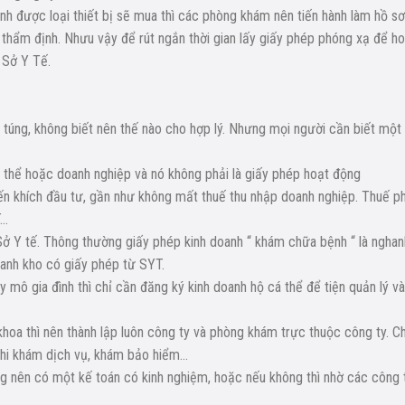
nh được loại thiết bị sẽ mua thì các phòng khám nên tiến hành làm hồ sơ
 thẩm định. Nhưu vậy để rút ngắn thời gian lấy giấy phép phóng xạ để h
 Sở Y Tế.
úng, không biết nên thế nào cho hợp lý. Nhưng mọi người cần biết một
ả thể hoặc doanh nghiệp và nó không phải là giấy phép hoạt động
 khích đầu tư, gần như không mất thuế thu nhập doanh nghiệp. Thuế ph
T…
Sở Y tế. Thông thường giấy phép kinh doanh “ khám chữa bệnh “ là nghan
oanh kho có giấy phép từ SYT.
 mô gia đình thì chỉ cần đăng ký kinh doanh hộ cá thể để tiện quản lý và
a thì nên thành lập luôn công ty và phòng khám trực thuộc công ty. Ch
khi khám dịch vụ, khám bảo hiểm…
ng nên có một kế toán có kinh nghiệm, hoặc nếu không thì nhờ các công 