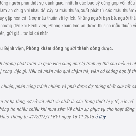
ng người phải thật sự cảnh giác, nhất là các bác sỹ cùng góp vốn đầu 
làm ăn chug với nhau dễ xảy ra mâu thuẫn, xuất phát từ các mâu thuẫn:
y gặp hơn cả là sự mâu thuẫn về lợi ích. Những người bạn bè, người thâ
gì nhưng đến khi Bệnh viện, Phòng khám làm ăn được thì sinh mẫu thuẫn về
, gửi giá… tư lợi cá nhân.
u tư Bệnh viện, Phòng khám đông người thành công được.
 hướng phát triển và giao việc cũng như lộ trình cụ thể cho mỗi cá n
ị xong việc gì. Nếu cá nhân nào quá chậm trễ, viên cớ không hợp lý th
i nhuận, phân công trách nhiệm và phải được dự thống nhất của tất cả
tư hạ tầng, cơ sở vật chất và nhất là các Trang thiết bị y tế, các cổ
hông tin nhiều chiều khi mua sắm Về nhân sự phục vụ cho hoạt động
 khảo Thông tư 41/2015/TT-BYT ngày 16-11-2015
ở đây
.