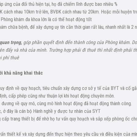
p ứng của đối thủ hiện tại, họ đã chiếm lĩnh được bao nhiêu %
KĐK cách nhau 10km trở lên, BVĐK cách nhau từ 20km. Hoặc mỗi huyện tr
hòng khám đa khoa lớn là có thể hoạt động tốt
khám chữa bệnh, để xây dựng uy tín cần thời gian rất lâu, nhanh nhất là 2
 quan trọng,
góp phần quyết định đến thành công của Phòng khám. Do
ên đấy và nhà của mình. Trường hợp phải đi thuê thì nhất định phải t
i phí thuê
ới khả năng khai thác
quy định về quy hoạch, tiêu chuẩn xây dựng cơ sở y tế của BYT và cố g
định, cấp phép cũng như thuận lợi khi hoạt động chuyên môn.
g đương về quy mô, cùng mô hình hoạt động đã hoạt động thành công.
c, ở đây là cán bộ Hành nghề y được tư nhân của SYT
g cấp trang thiết bị để nhờ họ tư vấn quy hoạch và sắp xếp phòng ốc ch
 vấn thiết kế và xây dựng đến thực hiện theo yêu cầu và điều kiện của mì