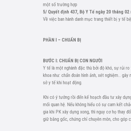
một số trường hợp
5/ Quyết định 437, Bộ Y Tế ngày 20 tháng 02
Về việc ban hành danh mục trang thiết bị y tế b
PHẦN I – CHUẨN BỊ
BƯỚC I: CHUẨN BỊ CON NGƯỜI
Y tế là một nghành đặc thù bởi độ khó, sự rủi ro
khoa như: chẩn đoán hình ảnh, xét nghiệm… gây 
sở y tế khi hoạt động.
Khi có ý tưởng rồi đến kế hoạch đầu tư xây dự
mối quan hệ. Nếu không hiểu có sự cam kết chắ
gia khi PK xây dựng xong, thì nguy cơ họ thay đ
giữ bằng gốc, chứng chỉ chuyên môn, cho góp 