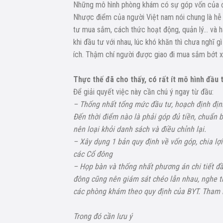
Những mô hình phòng khám có sự góp vốn của đô
Nhược điểm của người Việt nam nói chung là hễ 
tư mua sắm, cách thức hoạt động, quản lý… và ha
khi đầu tư với nhau, lúc khó khăn thì chưa nghĩ 
ích. Thậm chí người được giao đi mua sắm bớt xén
Thực thế đã cho thấy, có rất ít mô hình đầ
Để giải quyết việc này cần chú ý ngay từ đầu:
– Thống nhất tổng mức đầu tư, hoạch định định
Đến thời điểm nào là phải góp đủ tiền, chuẩn b
nên loại khỏi danh sách và điều chỉnh lại.
– Xây dụng 1 bản quy định về vốn góp, chia lợ
các Cổ đông
– Họp bàn và thống nhất phương án chi tiết đầu 
đông cũng nên giám sát chéo lẫn nhau, nghe t
các phòng khám theo quy định của BYT. Tham
Trong đó cần lưu ý