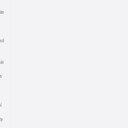
oàn
 số
ải
h
ỉ
ty