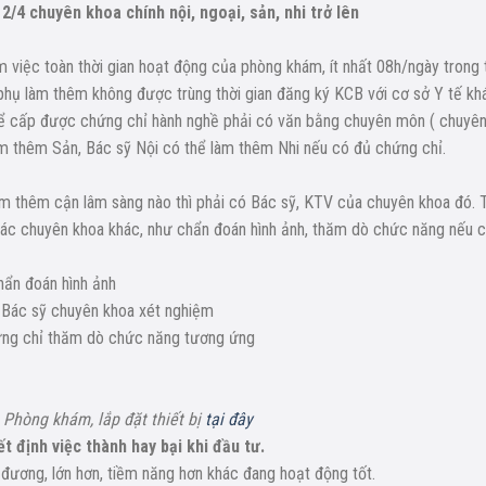
/4 chuyên khoa chính nội, ngoại, sản, nhi trở lên
 việc toàn thời gian hoạt động của phòng khám, ít nhất 08h/ngày trong 
hụ làm thêm không được trùng thời gian đăng ký KCB với cơ sở Y tế kh
Để cấp được chứng chỉ hành nghề phải có văn bằng chuyên môn ( chuyê
làm thêm Sản, Bác sỹ Nội có thể làm thêm Nhi nếu có đủ chứng chỉ.
m thêm cận lâm sàng nào thì phải có Bác sỹ, KTV của chuyên khoa đó. 
các chuyên khoa khác, như chẩn đoán hình ảnh, thăm dò chức năng nếu 
hẩn đoán hình ảnh
 Bác sỹ chuyên khoa xét nghiệm
hứng chỉ thăm dò chức năng tương ứng
Phòng khám, lắp đặt thiết bị
tại đây
ết định việc thành hay bại khi đầu tư.
 đương, lớn hơn, tiềm năng hơn khác đang hoạt động tốt.