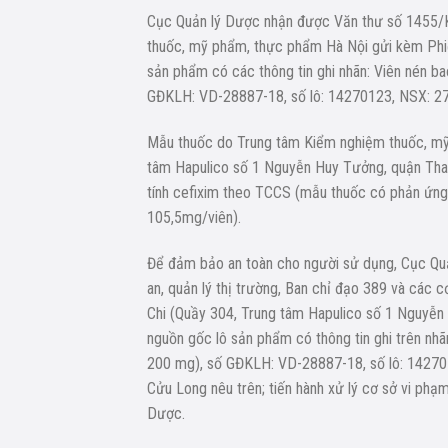
Cục Quản lý Dược nhận được Văn thư số 1455
thuốc, mỹ phẩm, thực phẩm Hà Nội gửi kèm Ph
sản phẩm có các thông tin ghi nhãn: Viên nén b
GĐKLH: VD-28887-18, số lô: 14270123, NSX: 27
Mẫu thuốc do Trung tâm Kiểm nghiệm thuốc, mỹ 
tâm Hapulico số 1 Nguyễn Huy Tưởng, quận Than
tính cefixim theo TCCS (mẫu thuốc có phản ứng
105,5mg/viên).
Để đảm bảo an toàn cho người sử dụng, Cục Quả
an, quản lý thị trường, Ban chỉ đạo 389 và các c
Chi (Quầy 304, Trung tâm Hapulico số 1 Nguyễn 
nguồn gốc lô sản phẩm có thông tin ghi trên nh
200 mg), số GĐKLH: VD-28887-18, số lô: 14270
Cửu Long nêu trên; tiến hành xử lý cơ sở vi phạm
Dược.