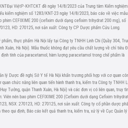
/KNTĐại ViệtP-KHTCKT đề ngày 14/8/2023 của Trung tâm Kiểm nghiệm
iếu kiểm nghiệm số 1283/KNT-23 ngày 14/8/2023, báo cáo về việc mẫu
ao phim CEFIXIME 200 (cefixim dưới dạng cefixim trihydrat 200 mg), số
0123, HD: 270125, nơi sản xuất: Công ty CP Dược phẩm Cửu Long.
phẩm, thực phẩm Hà Nội lấy tại Công ty TNHH Linh Chi (Quầy 304, Tru
h Xuân, Hà Nội). Mẫu thuốc không đạt yêu cầu chất lượng về chỉ tiêu Đ
 định tính của paracetamol; hàm lượng paracetamol trong chế phẩm là
n lý Dược đề nghị Sở Y tế Hà Nội khẩn trương phối hợp với cơ quan cô
ơ quan chức năng liên quan tiến hành thanh tra, kiểm tra Công ty TNHH L
Huy Tưởng, quận Thanh Xuân, Hà Nội) và các đơn vị có liên quan, truy t
ãn: Viên nén bao phim CEFIXIME 200 (Cefixim dưới dạng Cefixim trihydra
123, NSX: 270123, HD: 270125, nơi sản xuất: Công ty cổ phần dược p
 theo qui định; Báo cáo kết quả thanh tra, kiểm tra, xử lý về Cục Quản lý