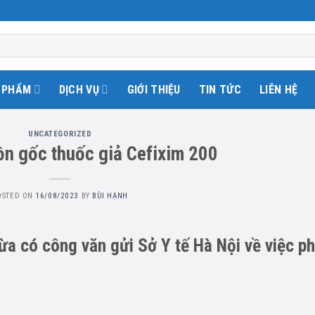
 PHẨM
DỊCH VỤ
GIỚI THIỆU
TIN TỨC
LIÊN HỆ
UNCATEGORIZED
ồn gốc thuốc giả Cefixim 200
OSTED ON
16/08/2023
BY
BÙI HẠNH
ừa có công văn gửi Sở Y tế Hà Nội về việc ph