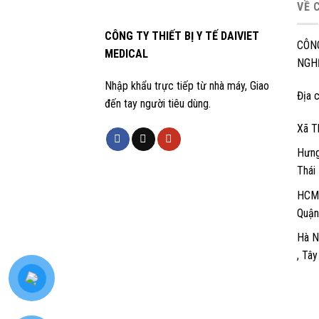
VỀ 
CÔNG TY THIẾT BỊ Y TẾ DAIVIET
CÔN
MEDICAL
NGHỆ
Nhập khẩu trực tiếp từ nhà máy, Giao
Địa c
đến tay người tiêu dùng.
Xã T
Hưng
Thái
HCM:
Quận
Hà N
, Tâ