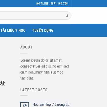
HOTLINE: 0971.199.798
TÀI LIỆU Y HỌC
TUYỂN DỤNG
ABOUT
Lorem ipsum dolor sit amet,
consectetuer adipiscing elit, sed
diam nonummy nibh euismod
tincidunt.
át
LATEST POSTS
Học sinh lớp 7 trường Lê
24