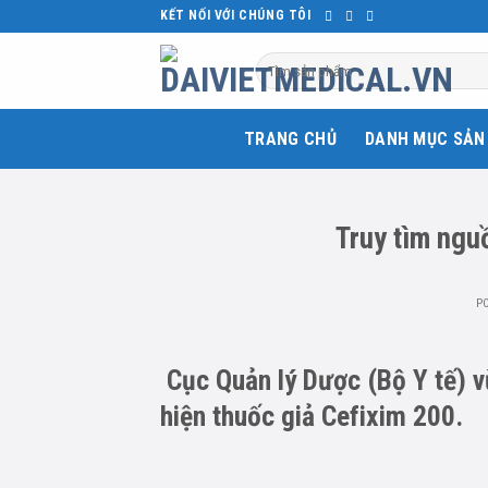
Skip
KẾT NỐI VỚI CHÚNG TÔI
to
Tìm
content
kiếm:
TRANG CHỦ
DANH MỤC SẢN
Truy tìm ngu
P
Cục Quản lý Dược (Bộ Y tế) v
hiện thuốc giả Cefixim 200.