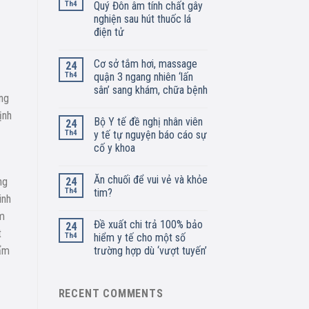
Th4
Quý Đôn âm tính chất gây
nghiện sau hút thuốc lá
điện tử
Cơ sở tắm hơi, massage
24
Th4
quận 3 ngang nhiên ‘lấn
sân’ sang khám, chữa bệnh
ng
ịnh
Bộ Y tế đề nghị nhân viên
24
Th4
y tế tự nguyện báo cáo sự
cố y khoa
Ăn chuối để vui vẻ và khỏe
ng
24
Th4
tim?
inh
ìm
Đề xuất chi trả 100% bảo
24
t
Th4
hiểm y tế cho một số
hẩm
trường hợp dù ‘vượt tuyến’
RECENT COMMENTS