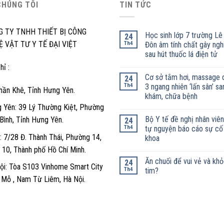
CHÚNG TÔI
TIN TỨC
G TY TNHH THIẾT BỊ CÔNG
Học sinh lớp 7 trường Lê
24
 VẬT TƯ Y TẾ ĐẠI VIỆT
Th4
Đôn âm tính chất gây ngh
sau hút thuốc lá điện tử
hỉ :
Cơ sở tắm hơi, massage 
24
Th4
3 ngang nhiên ‘lấn sân’ sa
hần Khê, Tỉnh Hưng Yên.
khám, chữa bệnh
 Yên: 39 Lý Thường Kiệt, Phường
Bộ Y tế đề nghị nhân viên
 Bình, Tỉnh Hưng Yên.
24
Th4
tự nguyện báo cáo sự cố
 7/28 Đ. Thành Thái, Phường 14,
khoa
 10, Thành phố Hồ Chí Minh.
Ăn chuối để vui vẻ và kh
24
ội: Tòa S103 Vinhome Smart City
Th4
tim?
y Mỗ , Nam Từ Liêm, Hà Nội.