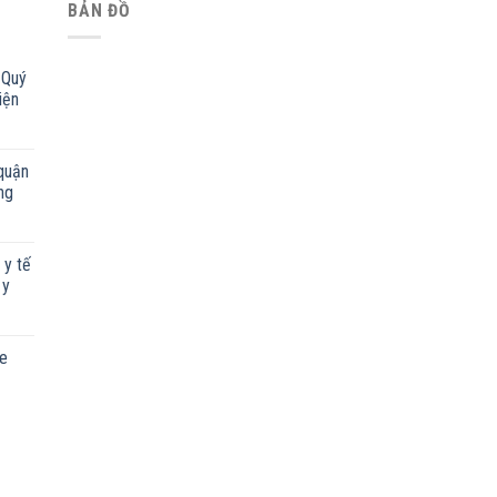
BẢN ĐỒ
 Quý
iện
quận
ng
 y tế
 y
ỏe