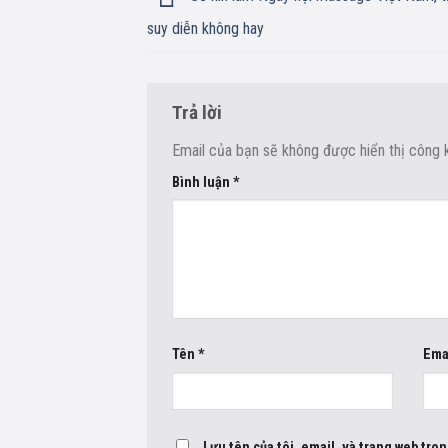
suy diễn không hay
Trả lời
Email của bạn sẽ không được hiển thị công k
Bình luận
*
Tên
*
Ema
Lưu tên của tôi, email, và trang web tron