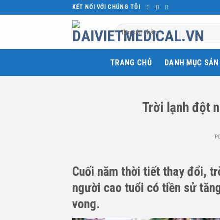
Skip
KẾT NỐI VỚI CHÚNG TÔI
to
Tìm
content
kiếm:
TRANG CHỦ
DANH MỤC SẢN
Trời lạnh đột 
P
Cuối năm thời tiết thay đổi, t
người cao tuổi có tiền sử tăng
vong.