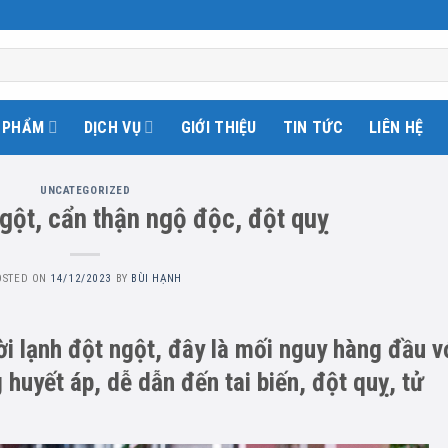
 PHẨM
DỊCH VỤ
GIỚI THIỆU
TIN TỨC
LIÊN HỆ
UNCATEGORIZED
ngột, cẩn thận ngộ độc, đột quỵ
OSTED ON
14/12/2023
BY
BÙI HẠNH
rời lạnh đột ngột, đây là mối nguy hàng đầu v
 huyết áp, dễ dẫn đến tai biến, đột quỵ, tử