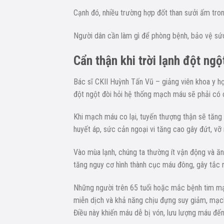
Cạnh đó, nhiều trường hợp đốt than sưởi ấm tro
Người dân cần làm gì để phòng bệnh, bảo vệ sứ
Cẩn thận khi trời lạnh đột ngộ
Bác sĩ CKII Huỳnh Tấn Vũ – giảng viên khoa y h
đột ngột đòi hỏi hệ thống mạch máu sẽ phải có c
Khi mạch máu co lại, tuyến thượng thận sẽ tăng
huyết áp, sức cản ngoại vi tăng cao gây đứt, v
Vào mùa lạnh, chúng ta thường ít vận động và ă
tăng nguy cơ hình thành cục máu đông, gây tắc 
Những người trên 65 tuổi hoặc mắc bệnh tim mạc
miễn dịch và khả năng chịu đựng suy giảm, mạc
Điều này khiến máu dễ bị vón, lưu lượng máu đế