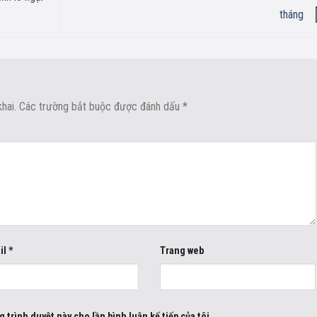
tháng
hai.
Các trường bắt buộc được đánh dấu
*
il
*
Trang web
g trình duyệt này cho lần bình luận kế tiếp của tôi.