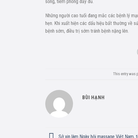
sống, tiêm phòng đầy đủ.
Những người cao tuổi đang mắc các bệnh lý mạn t
hẹn. Khi xuất hiện các dấu hiệu bất thường về s
bệnh sớm, điều trị sớm tránh bệnh nặng lên.
This entry was 
BÙI HẠNH
Sở xin làm Ngày hội massage Việt Nam, tỉ