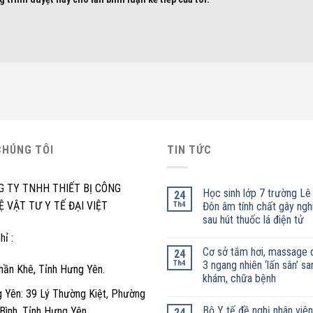
CHÚNG TÔI
TIN TỨC
G TY TNHH THIẾT BỊ CÔNG
Học sinh lớp 7 trường Lê
24
 VẬT TƯ Y TẾ ĐẠI VIỆT
Th4
Đôn âm tính chất gây ngh
sau hút thuốc lá điện tử
hỉ :
Cơ sở tắm hơi, massage 
24
Th4
3 ngang nhiên ‘lấn sân’ sa
hần Khê, Tỉnh Hưng Yên.
khám, chữa bệnh
 Yên: 39 Lý Thường Kiệt, Phường
Bộ Y tế đề nghị nhân viên
 Bình, Tỉnh Hưng Yên.
24