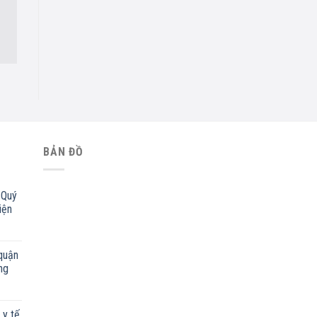
BẢN ĐỒ
 Quý
iện
quận
ng
 y tế