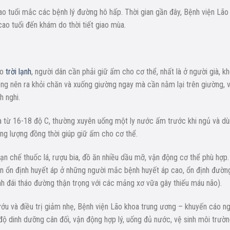
ao tuổi mắc các bệnh lý đường hô hấp. Thời gian gần đây, Bệnh viện Lão
cao tuổi đến khám do thời tiết giao mùa.
ào
trời lạnh
, người dân cần phải giữ ấm cho cơ thể, nhất là ở người già, k
không nên ra khỏi chăn và xuống giường ngay mà cần nằm lại trên giường, 
h nghi.
là từ 16-18 độ C, thường xuyên uống một ly nước ấm trước khi ngủ và d
g lượng đồng thời giúp giữ ấm cho cơ thể.
hạn chế thuốc lá, rượu bia, đồ ăn nhiều dầu mỡ, vận động cơ thể phù hợp.
cần ổn định huyết áp ở những người mắc bệnh huyết áp cao, ổn định đườn
nh đái tháo đường thận trọng với các mảng xơ vữa gây thiếu máu não).
u và điều trị giảm nhẹ, Bệnh viện Lão khoa trung ương – khuyến cáo n
ộ dinh dưỡng cân đối, vận động hợp lý, uống đủ nước, vệ sinh môi trườ