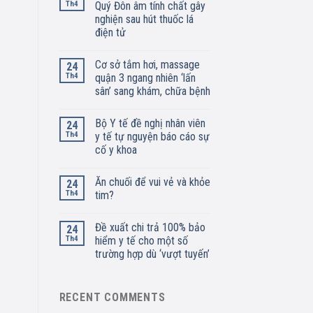
Th4
Quý Đôn âm tính chất gây
nghiện sau hút thuốc lá
điện tử
Cơ sở tắm hơi, massage
24
Th4
quận 3 ngang nhiên ‘lấn
sân’ sang khám, chữa bệnh
Bộ Y tế đề nghị nhân viên
24
Th4
y tế tự nguyện báo cáo sự
cố y khoa
Ăn chuối để vui vẻ và khỏe
24
Th4
tim?
Đề xuất chi trả 100% bảo
24
Th4
hiểm y tế cho một số
trường hợp dù ‘vượt tuyến’
RECENT COMMENTS