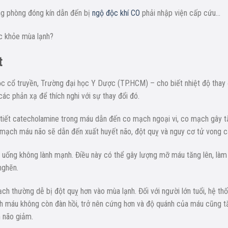
ng phòng đóng kín dẫn đến bị
ngộ độc khí CO
phải nhập viện cấp cứu…
c khỏe mùa lạnh?
t
ọc cổ truyền, Trường đại học Y Dược (TP.HCM) – cho biết nhiệt độ thay 
ác phản xạ để thích nghi với sự thay đổi đó.
 tiết catecholamine trong máu dẫn đến co mạch ngoại vi, co mạch gây 
ỡ mạch máu não sẽ dẫn đến xuất huyết não, đột quỵ và nguy cơ tử vong c
n uống không lành mạnh. Điều này có thể gây lượng mỡ máu tăng lên, làm
nghẽn.
h thường dễ bị đột quỵ hơn vào mùa lạnh. Đối với người lớn tuổi, hệ th
h máu không còn đàn hồi, trở nên cứng hơn và độ quánh của máu cũng t
n não giảm.