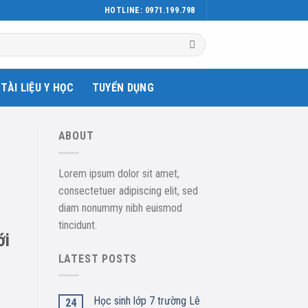
HOTLINE: 0971.199.798
TÀI LIỆU Y HỌC
TUYỂN DỤNG
ABOUT
Lorem ipsum dolor sit amet,
consectetuer adipiscing elit, sed
diam nonummy nibh euismod
tincidunt.
ới
LATEST POSTS
Học sinh lớp 7 trường Lê
24