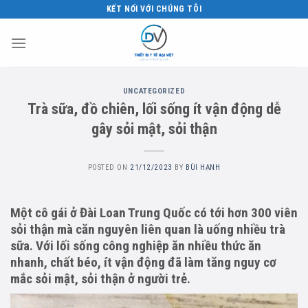
Skip
KẾT NỐI VỚI CHÚNG TÔI
to
content
UNCATEGORIZED
Trà sữa, đồ chiên, lối sống ít vận động dễ
gây sỏi mật, sỏi thận
POSTED ON
21/12/2023
BY
BÙI HẠNH
Một cô gái ở Đài Loan Trung Quốc có tới hơn 300 viên
sỏi thận mà căn nguyên liên quan là uống nhiều trà
sữa. Với lối sống công nghiệp ăn nhiều thức ăn
nhanh, chất béo, ít vận động đã làm tăng nguy cơ
mắc sỏi mật, sỏi thận ở người trẻ.