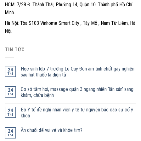
HCM: 7/28 Đ. Thành Thái, Phường 14, Quận 10, Thành phố Hồ Chí
Minh.
Hà Nội: Tòa S103 Vinhome Smart City , Tây Mỗ , Nam Từ Liêm, Hà
Nội.
TIN TỨC
Học sinh lớp 7 trường Lê Quý Đôn âm tính chất gây nghiện
24
Th4
sau hút thuốc lá điện tử
Cơ sở tắm hơi, massage quận 3 ngang nhiên ‘lấn sân’ sang
24
Th4
khám, chữa bệnh
Bộ Y tế đề nghị nhân viên y tế tự nguyện báo cáo sự cố y
24
Th4
khoa
Ăn chuối để vui vẻ và khỏe tim?
24
Th4