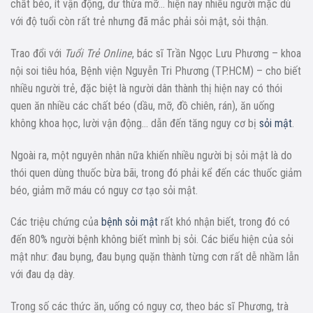
chất béo, ít vận động, dư thừa mỡ… hiện nay nhiều người mặc dù
với độ tuổi còn rất trẻ nhưng đã mắc phải sỏi mật, sỏi thận.
Trao đổi với
Tuổi Trẻ Online
, bác sĩ Trần Ngọc Lưu Phương – khoa
nội soi tiêu hóa, Bệnh viện Nguyễn Tri Phương (TP.HCM) – cho biết
nhiều người trẻ, đặc biệt là người dân thành thị hiện nay có thói
quen ăn nhiều các chất béo (dầu, mỡ, đồ chiên, rán), ăn uống
không khoa học, lười vận động… dẫn đến tăng nguy cơ bị
sỏi mật
.
Ngoài ra, một nguyên nhân nữa khiến nhiều người bị sỏi mật là do
thói quen dùng thuốc bừa bãi, trong đó phải kể đến các thuốc giảm
béo, giảm mỡ máu có nguy cơ tạo sỏi mật.
Các triệu chứng của
bệnh sỏi mật
rất khó nhận biết, trong đó có
đến 80% người bệnh không biết mình bị sỏi. Các biểu hiện của sỏi
mật như: đau bụng, đau bụng quặn thành từng cơn rất dễ nhầm lẫn
với đau dạ dày.
Trong số các thức ăn, uống có nguy cơ, theo bác sĩ Phương, trà