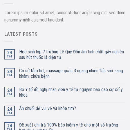
Lorem ipsum dolor sit amet, consectetuer adipiscing elit, sed diam
nonummy nibh euismod tincidunt.
LATEST POSTS
Học sinh lớp 7 trường Lê Quý Đôn âm tính chất gây nghiện
24
Th4
sau hút thuốc lá điện tử
Cơ sở tắm hơi, massage quận 3 ngang nhiên ‘lấn sân’ sang
24
Th4
khám, chữa bệnh
Bộ Y tế đề nghị nhân viên y tế tự nguyện báo cáo sự cố y
24
Th4
khoa
Ăn chuối để vui vẻ và khỏe tim?
24
Th4
Đề xuất chi trả 100% bảo hiểm y tế cho một số trường
24
Th4