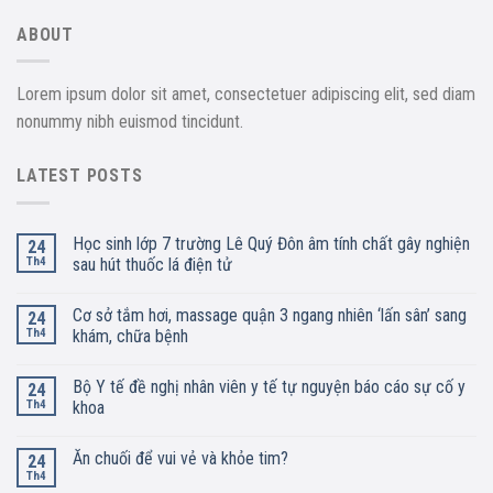
ABOUT
Lorem ipsum dolor sit amet, consectetuer adipiscing elit, sed diam
nonummy nibh euismod tincidunt.
LATEST POSTS
Học sinh lớp 7 trường Lê Quý Đôn âm tính chất gây nghiện
24
Th4
sau hút thuốc lá điện tử
Cơ sở tắm hơi, massage quận 3 ngang nhiên ‘lấn sân’ sang
24
Th4
khám, chữa bệnh
Bộ Y tế đề nghị nhân viên y tế tự nguyện báo cáo sự cố y
24
Th4
khoa
Ăn chuối để vui vẻ và khỏe tim?
24
Th4