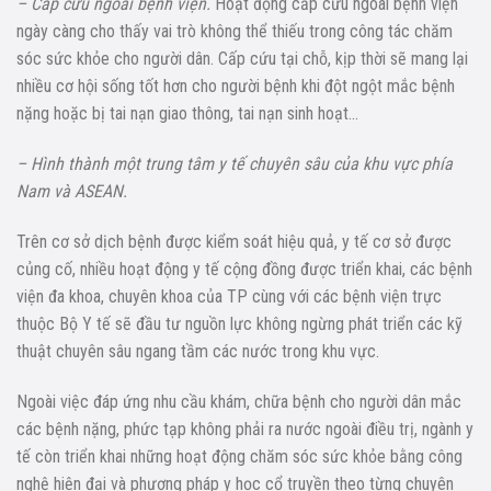
– Cấp cứu ngoài bệnh viện.
Hoạt động cấp cứu ngoài bệnh viện
ngày càng cho thấy vai trò không thể thiếu trong công tác chăm
sóc sức khỏe cho người dân. Cấp cứu tại chỗ, kịp thời sẽ mang lại
nhiều cơ hội sống tốt hơn cho người bệnh khi đột ngột mắc bệnh
nặng hoặc bị tai nạn giao thông, tai nạn sinh hoạt…
– Hình thành một trung tâm y tế chuyên sâu của khu vực phía
Nam và ASEAN.
Trên cơ sở dịch bệnh được kiểm soát hiệu quả, y tế cơ sở được
củng cố, nhiều hoạt động y tế cộng đồng được triển khai, các bệnh
viện đa khoa, chuyên khoa của TP cùng với các bệnh viện trực
thuộc Bộ Y tế sẽ đầu tư nguồn lực không ngừng phát triển các kỹ
thuật chuyên sâu ngang tầm các nước trong khu vực.
Ngoài việc đáp ứng nhu cầu khám, chữa bệnh cho người dân mắc
các bệnh nặng, phức tạp không phải ra nước ngoài điều trị, ngành y
tế còn triển khai những hoạt động chăm sóc sức khỏe bằng công
nghệ hiện đại và phương pháp y học cổ truyền theo từng chuyên