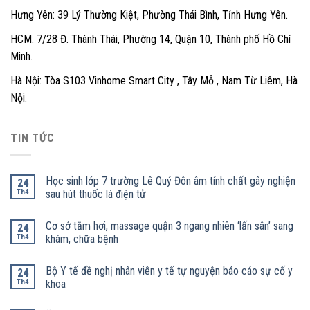
Hưng Yên: 39 Lý Thường Kiệt, Phường Thái Bình, Tỉnh Hưng Yên.
HCM: 7/28 Đ. Thành Thái, Phường 14, Quận 10, Thành phố Hồ Chí
Minh.
Hà Nội: Tòa S103 Vinhome Smart City , Tây Mỗ , Nam Từ Liêm, Hà
Nội.
TIN TỨC
Học sinh lớp 7 trường Lê Quý Đôn âm tính chất gây nghiện
24
Th4
sau hút thuốc lá điện tử
Cơ sở tắm hơi, massage quận 3 ngang nhiên ‘lấn sân’ sang
24
Th4
khám, chữa bệnh
Bộ Y tế đề nghị nhân viên y tế tự nguyện báo cáo sự cố y
24
Th4
khoa