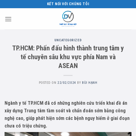
Skip
KẾT NỐI VỚI CHÚNG TÔI
to
content
UNCATEGORIZED
TP.HCM: Phấn đấu hình thành trung tâm y
tế chuyên sâu khu vực phía Nam và
ASEAN
POSTED ON
22/02/2024
BY
BÙI HẠNH
Ngành y tế TP.HCM đã có những nghiên cứu triển khai đề án
xây dựng Trung tâm tầm soát và chẩn đoán sớm bằng công
nghệ cao, giúp phát hiện sớm các bệnh nguy hiểm ở giai đoạn
chưa có triệu chứng.