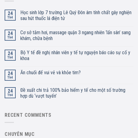
Học sinh lớp 7 trường Lê Quý Đôn âm tính chất gây nghiện
24
Th4
sau hút thuốc lá điện tử
Cơ sở tắm hơi, massage quận 3 ngang nhiên ‘lấn sân’ sang
24
Th4
khám, chữa bệnh
Bộ Y tế đề nghị nhân viên y tế tự nguyện báo cáo sự cố y
24
Th4
khoa
Ăn chuối để vui vẻ và khỏe tim?
24
Th4
Đề xuất chi trả 100% bảo hiểm y tế cho một số trường
24
Th4
hợp dù ‘vượt tuyến’
RECENT COMMENTS
CHUYÊN MỤC