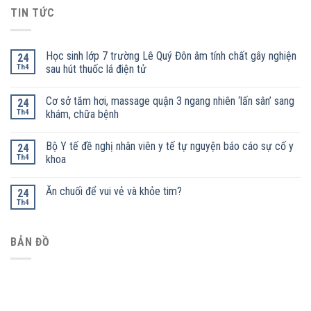
TIN TỨC
Học sinh lớp 7 trường Lê Quý Đôn âm tính chất gây nghiện
24
Th4
sau hút thuốc lá điện tử
Cơ sở tắm hơi, massage quận 3 ngang nhiên ‘lấn sân’ sang
24
Th4
khám, chữa bệnh
Bộ Y tế đề nghị nhân viên y tế tự nguyện báo cáo sự cố y
24
Th4
khoa
Ăn chuối để vui vẻ và khỏe tim?
24
Th4
BẢN ĐỒ