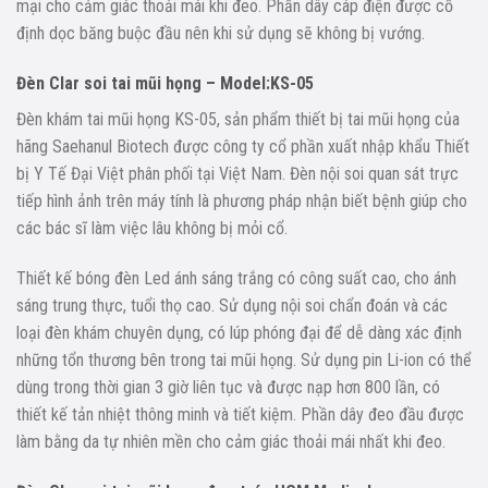
mại cho cảm giác thoải mái khi đeo. Phần dây cáp điện được cố
định dọc băng buộc đầu nên khi sử dụng sẽ không bị vướng.
Đèn Clar soi tai mũi họng – Model:KS-05
Đèn khám tai mũi họng KS-05, sản phẩm thiết bị tai mũi họng của
hãng Saehanul Biotech được công ty cổ phần xuất nhập khẩu Thiết
bị Y Tế Đại Việt phân phối tại Việt Nam. Đèn nội soi quan sát trực
tiếp hình ảnh trên máy tính là phương pháp nhận biết bệnh giúp cho
các bác sĩ làm việc lâu không bị mỏi cổ.
Thiết kế bóng đèn Led ánh sáng trắng có công suất cao, cho ánh
sáng trung thực, tuổi thọ cao. Sử dụng nội soi chẩn đoán và các
loại đèn khám chuyên dụng, có lúp phóng đại để dễ dàng xác định
những tổn thương bên trong tai mũi họng. Sử dụng pin Li-ion có thể
dùng trong thời gian 3 giờ liên tục và được nạp hơn 800 lần, có
thiết kế tản nhiệt thông minh và tiết kiệm. Phần dây đeo đầu được
làm bằng da tự nhiên mền cho cảm giác thoải mái nhất khi đeo.