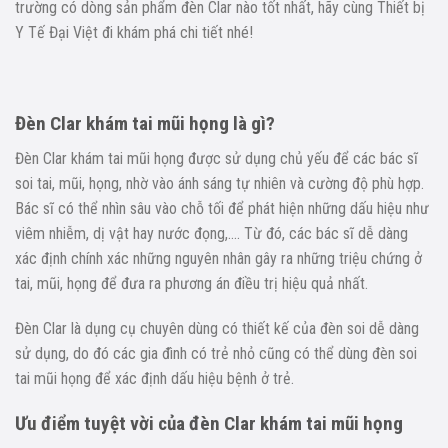
trường có dòng sản phẩm đèn Clar nào tốt nhất, hãy cùng Thiết bị
Y Tế Đại Việt đi khám phá chi tiết nhé!
Đèn Clar khám tai mũi họng là gì?
Đèn Clar khám tai mũi họng được sử dụng chủ yếu để các bác sĩ
soi tai, mũi, họng, nhờ vào ánh sáng tự nhiên và cường độ phù hợp.
Bác sĩ có thể nhìn sâu vào chỗ tối để phát hiện những dấu hiệu như
viêm nhiễm, dị vật hay nước đọng,…. Từ đó, các bác sĩ dễ dàng
xác định chính xác những nguyên nhân gây ra những triệu chứng ở
tai, mũi, họng để đưa ra phương án điều trị hiệu quả nhất.
Đèn Clar là dụng cụ chuyên dùng có thiết kế của đèn soi dễ dàng
sử dụng, do đó các gia đình có trẻ nhỏ cũng có thể dùng đèn soi
tai mũi họng để xác định dấu hiệu bệnh ở trẻ.
Ưu điểm tuyệt vời của đèn Clar khám tai mũi họng