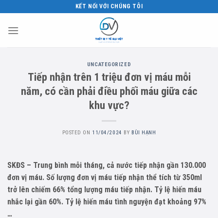
Skip
KẾT NỐI VỚI CHÚNG TÔI
to
content
UNCATEGORIZED
Tiếp nhận trên 1 triệu đơn vị máu mỗi
năm, có cần phải điều phối máu giữa các
khu vực?
POSTED ON
11/04/2024
BY
BÙI HẠNH
SKĐS – Trung bình mỗi tháng, cả nước tiếp nhận gần 130.000
đơn vị máu. Số lượng đơn vị máu tiếp nhận thể tích từ 350ml
trở lên chiếm 66% tổng lượng máu tiếp nhận. Tỷ lệ hiến máu
nhắc lại gần 60%. Tỷ lệ hiến máu tình nguyện đạt khoảng 97%
…