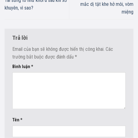
Tai sưng to như khối u sau khi xỏ
mắc dị tật khe hở môi, vòm
khuyên, vì sao?
miệng
Trả lời
Email của bạn sẽ không được hiển thị công khai.
Các
trường bắt buộc được đánh dấu
*
Bình luận
*
Tên
*