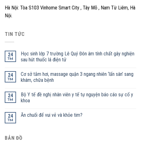
Hà Nội: Tòa S103 Vinhome Smart City , Tây Mỗ , Nam Từ Liêm, Hà
Nội.
TIN TỨC
Học sinh lớp 7 trường Lê Quý Đôn âm tính chất gây nghiện
24
Th4
sau hút thuốc lá điện tử
Cơ sở tắm hơi, massage quận 3 ngang nhiên ‘lấn sân’ sang
24
Th4
khám, chữa bệnh
Bộ Y tế đề nghị nhân viên y tế tự nguyện báo cáo sự cố y
24
Th4
khoa
Ăn chuối để vui vẻ và khỏe tim?
24
Th4
BẢN ĐỒ