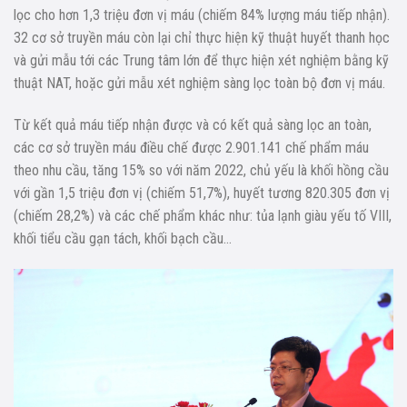
lọc cho hơn 1,3 triệu đơn vị máu (chiếm 84% lượng máu tiếp nhận).
32 cơ sở truyền máu còn lại chỉ thực hiện kỹ thuật huyết thanh học
và gửi mẫu tới các Trung tâm lớn để thực hiện xét nghiệm bằng kỹ
thuật NAT, hoặc gửi mẫu xét nghiệm sàng lọc toàn bộ đơn vị máu.
Từ kết quả máu tiếp nhận được và có kết quả sàng lọc an toàn,
các cơ sở truyền máu điều chế được 2.901.141 chế phẩm máu
theo nhu cầu, tăng 15% so với năm 2022, chủ yếu là khối hồng cầu
với gần 1,5 triệu đơn vị (chiếm 51,7%), huyết tương 820.305 đơn vị
(chiếm 28,2%) và các chế phẩm khác như: tủa lạnh giàu yếu tố VIII,
khối tiểu cầu gạn tách, khối bạch cầu…