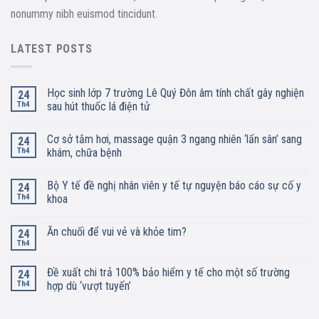
nonummy nibh euismod tincidunt.
LATEST POSTS
Học sinh lớp 7 trường Lê Quý Đôn âm tính chất gây nghiện
24
Th4
sau hút thuốc lá điện tử
Cơ sở tắm hơi, massage quận 3 ngang nhiên ‘lấn sân’ sang
24
Th4
khám, chữa bệnh
Bộ Y tế đề nghị nhân viên y tế tự nguyện báo cáo sự cố y
24
Th4
khoa
Ăn chuối để vui vẻ và khỏe tim?
24
Th4
Đề xuất chi trả 100% bảo hiểm y tế cho một số trường
24
Th4
hợp dù ‘vượt tuyến’