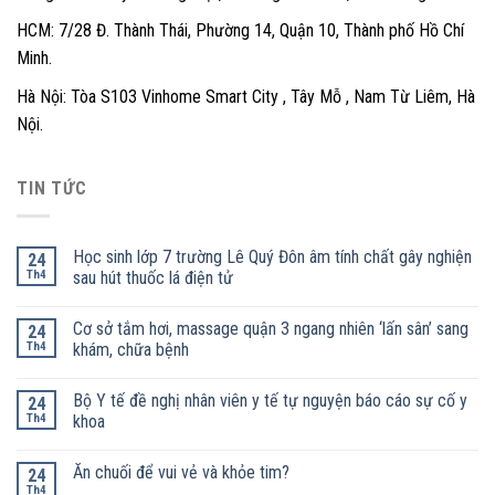
HCM: 7/28 Đ. Thành Thái, Phường 14, Quận 10, Thành phố Hồ Chí
Minh.
Hà Nội: Tòa S103 Vinhome Smart City , Tây Mỗ , Nam Từ Liêm, Hà
Nội.
TIN TỨC
Học sinh lớp 7 trường Lê Quý Đôn âm tính chất gây nghiện
24
Th4
sau hút thuốc lá điện tử
Cơ sở tắm hơi, massage quận 3 ngang nhiên ‘lấn sân’ sang
24
Th4
khám, chữa bệnh
Bộ Y tế đề nghị nhân viên y tế tự nguyện báo cáo sự cố y
24
Th4
khoa
Ăn chuối để vui vẻ và khỏe tim?
24
Th4