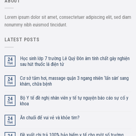
ABOUT
Lorem ipsum dolor sit amet, consectetuer adipiscing elit, sed diam
nonummy nibh euismod tincidunt.
LATEST POSTS
Học sinh lớp 7 trường Lê Quý Đôn âm tính chất gây nghiện
24
Th4
sau hút thuốc lá điện tử
Cơ sở tắm hơi, massage quận 3 ngang nhiên ‘lấn sân’ sang
24
Th4
khám, chữa bệnh
Bộ Y tế đề nghị nhân viên y tế tự nguyện báo cáo sự cố y
24
Th4
khoa
Ăn chuối để vui vẻ và khỏe tim?
24
Th4
Đề xuất chi trả 100% bảo hiểm y tế cho một số trường
24