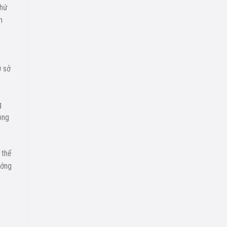
chứ
m
ơ sở
g
ông
 thể
ướng