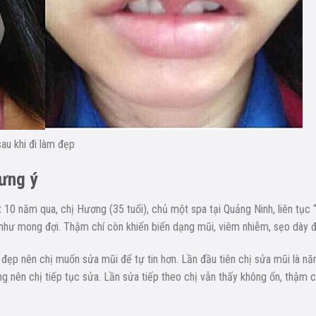
sau khi đi làm đẹp
ưng ý
10 năm qua, chị Hương (35 tuổi), chủ một spa tại Quảng Ninh, liên tục 
 như mong đợi. Thậm chí còn khiến biến dạng mũi, viêm nhiễm, sẹo dày 
m đẹp nên chị muốn sửa mũi để tự tin hơn. Lần đầu tiên chị sửa mũi là n
 nên chị tiếp tục sửa. Lần sửa tiếp theo chị vẫn thấy không ổn, thậm c