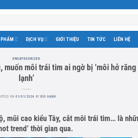
 PHẨM
DỊCH VỤ
GIỚI THIỆU
TIN TỨC
LIÊN HỆ
UNCATEGORIZED
 muốn môi trái tim ai ngờ bị ‘môi hở răng
lạnh’
OSTED ON
01/01/2024
BY
BÙI HẠNH
ộ, mũi cao kiểu Tây, cắt môi trái tim… là nh
ot trend’ thời gian qua.