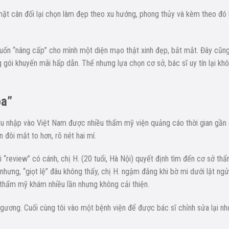
t cân đối lại chọn làm đẹp theo xu hướng, phong thủy và kèm theo đó 
muốn “nâng cấp” cho mình một diện mạo thật xinh đẹp, bắt mắt. Đây cũng
gói khuyến mãi hấp dẫn. Thế nhưng lựa chọn cơ sở, bác sĩ uy tín lại kh
oa”
u nhập vào Việt Nam được nhiều thẩm mỹ viện quảng cáo thời gian gần 
đôi mắt to hơn, rõ nét hai mí.
 “review” có cánh, chị H. (20 tuổi, Hà Nội) quyết định tìm đến cơ sở th
nhưng, “giọt lệ” đâu không thấy, chị H. ngậm đắng khi bờ mi dưới lật ngử
ở thẩm mỹ khám nhiều lần nhưng không cải thiện.
 gương. Cuối cùng tôi vào một bệnh viện để được bác sĩ chỉnh sửa lại nh