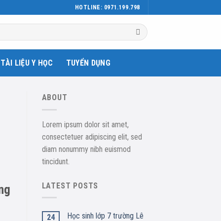
HOTLINE: 0971.199.798
TÀI LIỆU Y HỌC
TUYỂN DỤNG
ABOUT
Lorem ipsum dolor sit amet,
consectetuer adipiscing elit, sed
diam nonummy nibh euismod
tincidunt.
LATEST POSTS
ững
Học sinh lớp 7 trường Lê
24