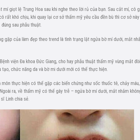
t mí giọt lệ Trung Hoa sau khi nghe theo lời rủ của bạn. Sau cắt mí, cô g
ô rất khó chịu, khi quay lại cơ sở thẩm mỹ yêu cầu đền bù thì cơ sở này
 đúng sau phẫu thuật.
 gặp của làm đẹp theo trend là tình trạng lật ngửa bờ mí dưới, mắt n
 Bệnh viện Đa khoa Đức Giang, cho hay phẫu thuật thẩm mỹ vùng mắt đòi
tạo, chức năng da và bờ mi dưới mới có thể thực hiện.
 môn thực hiện có thể gặp các biến chứng như sốc thuốc tê, chảy máu,
 Ngoài ra, về thẩm mỹ có thể gây trễ – ngửa bờ mí dưới, mắt nhắm khôn
sĩ Linh chia sẻ.