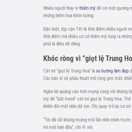
Nhiều người thay vì
thẩm mỹ
để có một gương mặ
những hiểm họa khôn lường.
Đặc biệt, dịp cận Tết là thời điểm nhiều người 
thời điểm mà nhiều cơ sở thẩm mỹ tung ra những 
phải là điều dễ dàng.
Khóc ròng vì “giọt lệ Trung H
Cắt mí “giọt lệ Trung Hoa” là
xu hướng làm đẹp
d
Các bác sĩ sẽ phẫu thuật mở rộng góc mắt, khiến 
Nghe lời quảng cáo trên mạng cùng với những lời
mỹ để “bắt trend” cắt mí giọt lệ Trung Hoa. Thế 
khiến đôi mắt nhìn dữ tợn. Chị quay trở lại cơ s
“Tôi đã rất khủng hoảng mỗi lần nhìn mình trước
mí mắt ban đầu”, chị H. nói.