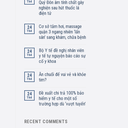
Th4
Quý Đôn âm tính chất gây
nghiện sau hút thuốc lá
điện tử
Cơ sở tắm hơi, massage
24
Th4
quận 3 ngang nhiên ‘lấn
sân’ sang khám, chữa bệnh
Bộ Y tế đề nghị nhân viên
24
Th4
y tế tự nguyện báo cáo sự
cố y khoa
Ăn chuối để vui vẻ và khỏe
24
Th4
tim?
Đề xuất chi trả 100% bảo
24
Th4
hiểm y tế cho một số
trường hợp dù ‘vượt tuyến’
RECENT COMMENTS