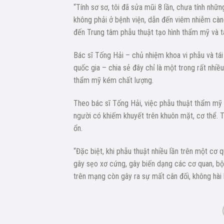
“Tính sơ sơ, tôi đã sửa mũi 8 lần, chưa tính nhữ
không phải ở bệnh viện, dẫn đến viêm nhiễm càn
đến Trung tâm phẫu thuật tạo hình thẩm mỹ và t
Bác sĩ Tống Hải – chủ nhiệm khoa vi phẫu và tái
quốc gia – chia sẻ đây chỉ là một trong rất nhiề
thẩm mỹ kém chất lượng.
Theo bác sĩ Tống Hải, việc phẫu thuật thẩm mỹ 
người có khiếm khuyết trên khuôn mặt, cơ thể. 
ổn.
“Đặc biệt, khi phẫu thuật nhiều lần trên một cơ q
gây sẹo xơ cứng, gây biến dạng các cơ quan, bộ
trên mạng còn gây ra sự mất cân đối, không hài h