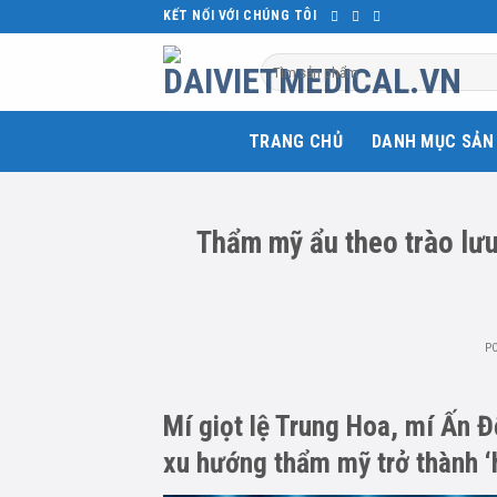
Skip
KẾT NỐI VỚI CHÚNG TÔI
to
Tìm
content
kiếm:
TRANG CHỦ
DANH MỤC SẢN
Thẩm mỹ ẩu theo trào lưu,
P
Mí giọt lệ Trung Hoa, mí Ấn Đ
xu hướng thẩm mỹ trở thành ‘h