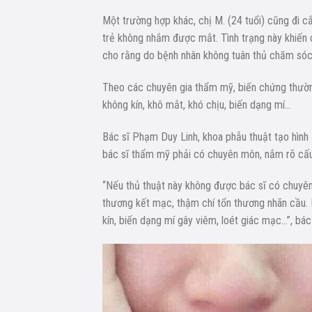
Một trường hợp khác, chị M. (24 tuổi) cũng đi cắ
trẻ không nhắm được mắt. Tình trạng này khiến c
cho rằng do bệnh nhân không tuân thủ chăm sóc
Theo các chuyên gia thẩm mỹ, biến chứng thường
không kín, khô mắt, khó chịu, biến dạng mí…
Bác sĩ Phạm Duy Linh, khoa phẫu thuật tạo hình
bác sĩ thẩm mỹ phải có chuyên môn, nắm rõ cấu 
“Nếu thủ thuật này không được bác sĩ có chuyên
thương kết mạc, thậm chí tổn thương nhãn cầu.
kín, biến dạng mí gây viêm, loét giác mạc…”, bác 