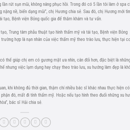
ng lần rút sụn mũi, không nâng phục hồi. Trong đó có 5 lần tôi làm ở spa 
g nặng nề, biến dạng mũi”, chị Hương chia sẻ. Sau đó, chị Hương mới tì
ái tạo, Bệnh viện Bỏng quốc gia để thăm khám và tư vấn.
 tạo, Trung tâm phẫu thuật tạo hình thẩm mỹ và tái tạo, Bệnh viện Bỏng
u trường hợp là nạn nhân của việc thẩm mỹ theo trào lưu, thực hiện tại c
có thể giúp chị em có gương mặt ưa nhìn, cân đối hơn, đặc biệt là nhữn
Thế nhưng việc lạm dụng hay chạy theo trào lưu, xu hướng làm đẹp là kh
uan, khi không đủ thời gian, thậm chí nhiều bác sĩ khác nhau thực hiện có
 phận đó, mất đi tính thẩm mỹ. Hoặc nếu tạo hình theo đuổi những xu h
òa”, bác sĩ Hải chia sẻ.