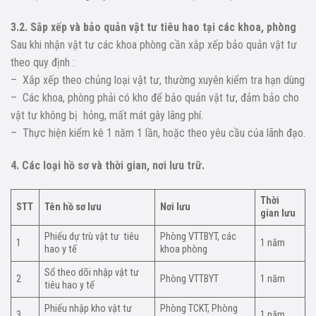
3.2. Sắp xếp và bảo quản vật tư tiêu hao tại các khoa, phòng
Sau khi nhận vật tư các khoa phòng cần xắp xếp bảo quản vật tư
theo quy định :
– Xắp xếp theo chủng loại vật tư, thường xuyên kiểm tra hạn dùng
– Các khoa, phòng phải có kho để bảo quản vật tư, đảm bảo cho
vật tư không bị hỏng, mất mát gây lãng phí.
– Thực hiện kiểm kê 1 năm 1 lần, hoặc theo yêu cầu của lãnh đạo.
4. Các loại hồ sơ và thời gian, nơi lưu trữ.
Thời
STT
Tên hồ sơ lưu
Nơi lưu
gian lưu
Phiếu dự trù vật tư tiêu
Phòng VTTBYT, các
1
1 năm
hao y tế
khoa phòng
Sổ theo dõi nhập vật tư
2
Phòng VTTBYT
1 năm
tiêu hao y tế
Phiếu nhập kho vật tư
Phòng TCKT, Phòng
3
1 năm