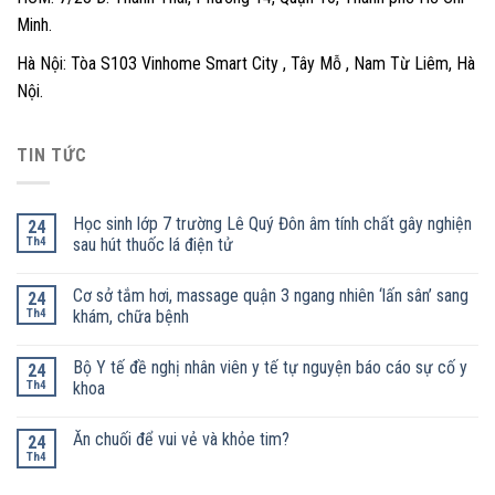
Minh.
Hà Nội: Tòa S103 Vinhome Smart City , Tây Mỗ , Nam Từ Liêm, Hà
Nội.
TIN TỨC
Học sinh lớp 7 trường Lê Quý Đôn âm tính chất gây nghiện
24
Th4
sau hút thuốc lá điện tử
Cơ sở tắm hơi, massage quận 3 ngang nhiên ‘lấn sân’ sang
24
Th4
khám, chữa bệnh
Bộ Y tế đề nghị nhân viên y tế tự nguyện báo cáo sự cố y
24
Th4
khoa
Ăn chuối để vui vẻ và khỏe tim?
24
Th4