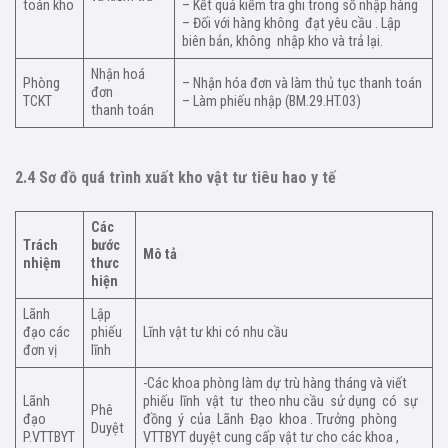
toán kho
– Kết quả kiểm tra ghi trong sổ nhập hàng
– Đối với hàng không đạt yêu cầu . Lập
biên bản, không nhập kho và trả lại.
Nhận hoá
Phòng
– Nhận hóa đơn và làm thủ tục thanh toán
đơn
TCKT
– Làm phiếu nhập (BM.29.HT.03)
thanh toán
2.4 Sơ đồ quá trình xuất kho vật tư tiêu hao y tế
Các
Trách
bước
Mô tả
nhiệm
thưc
hiện
Lãnh
Lập
đạo các
phiếu
Lĩnh vật tư khi có nhu cầu
đơn vị
lĩnh
-Các khoa phòng làm dự trù hàng tháng và viết
Lãnh
phiếu lĩnh vật tư theo nhu cầu sử dụng có sự
Phê
đạo
đồng ý của Lãnh Đạo khoa . Trưởng phòng
Duyệt
P.VTTBYT
VTTBYT duyệt cung cấp vật tư cho các khoa ,