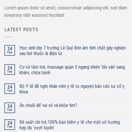
Lorem ipsum dolor sit amet, consectetuer adipiscing elit, sed diam
nonummy nibh euismod tincidunt.
LATEST POSTS
Học sinh lớp 7 trường Lê Quý Đôn âm tính chất gây nghiện
24
Th4
sau hút thuốc lá điện tử
Cơ sở tắm hơi, massage quận 3 ngang nhiên ‘lấn sân’ sang
24
Th4
khám, chữa bệnh
Bộ Y tế đề nghị nhân viên y tế tự nguyện báo cáo sự cố y
24
Th4
khoa
Ăn chuối để vui vẻ và khỏe tim?
24
Th4
Đề xuất chi trả 100% bảo hiểm y tế cho một số trường
24
Th4
hợp dù ‘vượt tuyến’