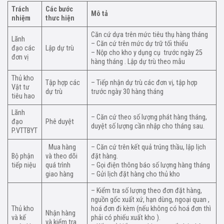
Trách
Các bước
Mô tả
nhiệm
thưc hiện
Căn cứ dựa trên mức tiêu thụ hàng tháng
Lãnh
– Căn cứ trên mức dự trữ tối thiểu
đạo các
Lập dự trù
– Nộp cho kho y dụng cụ trước ngày 25
đơn vị
hàng tháng . Lập dự trù theo mẫu
Thủ kho
Tập hợp các
– Tiếp nhận dự trù các đơn vị, tập hợp
Vật tư
dự trù
trước ngày 30 hàng tháng
tiêu hao
Lãnh
– Căn cứ theo số lượng phát hàng tháng,
đạo
Phê duyệt
duyệt số lượng cần nhập cho tháng sau.
P.VTTBYT
Mua hàng
– Căn cứ trên kết quả trúng thầu, lập lịch
Bộ phận
và theo dõi
đặt hàng.
tiếp niệu
quá trình
– Gọi điện thông báo số lượng hàng tháng
giao hàng
– Gửi lịch đặt hàng cho thủ kho
– Kiểm tra số lượng theo đơn đặt hàng,
nguồn gốc xuất xứ, hạn dùng, ngoại quan ,
Thủ kho
hoá đơn đi kèm (nếu không có hoá đơn thì
Nhận hàng
và kế
phải có phiếu xuất kho ).
và kiểm tra