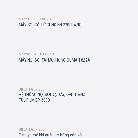
MÁY SOI CỔ TỬ CUNG
Add to
MÁY SOI CỔ TỬ CUNG KN 2200I(A/B)
wishlist
MÁY SOI TAI MŨI HỌNG
Add to
MÁY NỘI SOI TAI MŨI HỌNG OUMAN 822A
wishlist
UNCATEGORIZED
Add to
HỆ THỐNG NỘI SOI DẠ DÀY, ĐẠI TRÀNG
wishlist
FUJIFILM EP-6000
UNCATEGORIZED
Add to
Canuyn mở khí quản có bóng các số