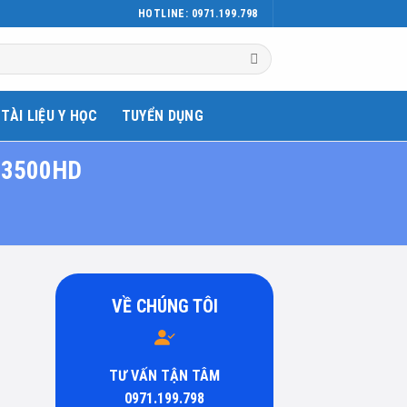
HOTLINE: 0971.199.798
TÀI LIỆU Y HỌC
TUYỂN DỤNG
-3500HD
VỀ CHÚNG TÔI
TƯ VẤN TẬN TÂM
0971.199.798