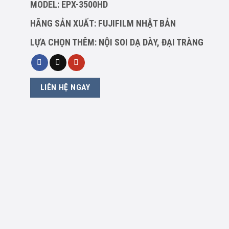
MODEL: EPX-3500HD
HÃNG SẢN XUẤT: FUJIFILM NHẬT BẢN
LỰA CHỌN THÊM: NỘI SOI DẠ DÀY, ĐẠI TRÀNG
LIÊN HỆ NGAY