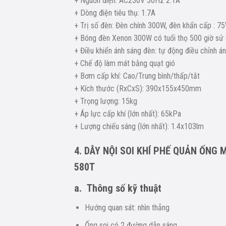
+ Nguồn điện: AC230V 50Hz 2.1A
+ Dòng điện tiêu thụ: 1.7A
+ Trị số đèn: Đèn chính 300W, đèn khẩn cấp : 7
+ Bóng đèn Xenon 300W có tuổi thọ 500 giờ sử
+ Điều khiển ánh sáng đèn: tự động điều chỉnh 
+ Chế độ làm mát bằng quạt gió
+ Bơm cấp khí: Cao/Trung bình/thấp/tắt
+ Kích thước (RxCxS): 390x155x450mm
+ Trọng lượng: 15kg
+ Áp lực cấp khí (lớn nhất): 65kPa
+ Lượng chiếu sáng (lớn nhất): 1.4x103lm
4. DÂY NỘI SOI KHÍ PHẾ QUẢN ỐNG
580T
a. Thông số kỹ thuật
Hướng quan sát: nhìn thẳng
Ống soi có 2 đường dẫn sáng