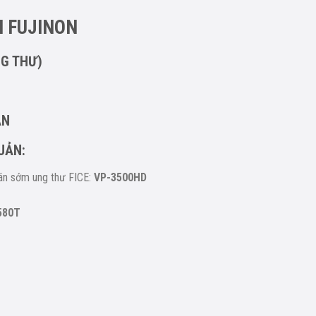
N FUJINON
NG THƯ)
ẢN
UẢN:
đoán sớm ung thư FICE:
VP-3500HD
580T