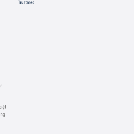
wishlist
Trustmed
ư
biệt
ằng