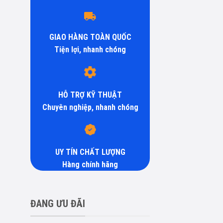
GIAO HÀNG TOÀN QUỐC
Tiện lợi, nhanh chóng
HỖ TRỢ KỸ THUẬT
Chuyên nghiệp, nhanh chóng
UY TÍN CHẤT LƯỢNG
Hàng chính hãng
ĐANG ƯU ĐÃI