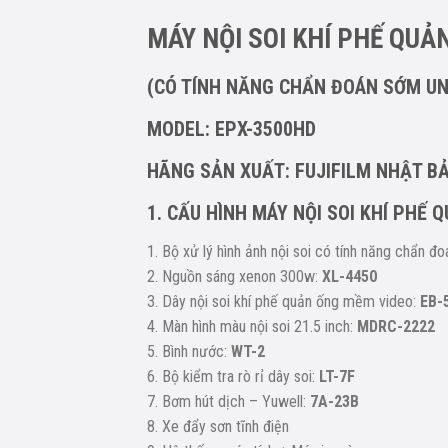
MÁY NỘI SOI KHÍ PHẾ QUẢ
(CÓ TÍNH NĂNG CHẨN ĐOÁN SỚM U
MODEL: EPX-3500HD
HÃNG SẢN XUẤT: FUJIFILM NHẬT B
1. CẤU HÌNH MÁY NỘI SOI KHÍ PHẾ Q
1. Bộ xử lý hình ảnh nội soi có tính năng chẩn 
2. Nguồn sáng xenon 300w:
XL-4450
3. Dây nội soi khí phế quản ống mềm video:
EB-
4. Màn hình màu nội soi 21.5 inch:
MDRC-2222
5. Bình nước:
WT-2
6. Bộ kiểm tra rò rỉ dây soi:
LT-7F
7. Bơm hút dịch – Yuwell:
7A-23B
8. Xe đẩy sơn tĩnh điện