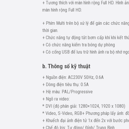
+ Tương thích với màn hình rộng Full HD. Hình ả
màn hình rộng Full HD.
+ Phím Multi trên bộ xử lý để gán các chức nă
thời gian.
+ Chức năng tự động tắt bơm cấp khí khi kết thúc
+ Có chức năng kiểm tra bóng dự phòng
+ Có cổng USB để lưu trữ hình ảnh ra bộ nhớ ngo
b. Thông số kỹ thuật
+ Nguồn điện: AC230V 50Hz, 0.6A
+ Dòng điện tiêu thụ: 0.5A
+ Hệ màu: PAL/Progressive
+ Ngõ ra video:
* DVI (độ phân giải: 1280×1024, 1920 x 1080)
* Video, S-Video, RGB+ Phương pháp lấy ảnh: đồ
+ Khuếch đại ảnh điện tử 1x đến 2x với bước ph
+ Chế độ Iris: Tự động/ Đỉnh/ Trung Bình