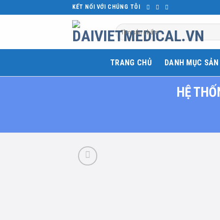
Skip
KẾT NỐI VỚI CHÚNG TÔI
to
Tìm
content
kiếm:
TRANG CHỦ
DANH MỤC SẢN
HỆ THỐ
Add 
wishl