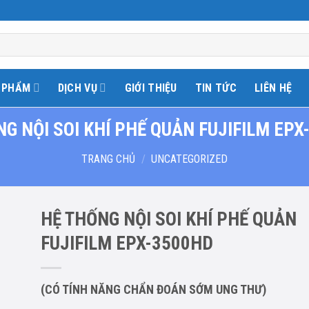
 PHẨM
DỊCH VỤ
GIỚI THIỆU
TIN TỨC
LIÊN HỆ
NG NỘI SOI KHÍ PHẾ QUẢN FUJIFILM EPX
TRANG CHỦ
/
UNCATEGORIZED
HỆ THỐNG NỘI SOI KHÍ PHẾ QUẢN
FUJIFILM EPX-3500HD
to
ist
(CÓ TÍNH NĂNG CHẨN ĐOÁN SỚM UNG THƯ)