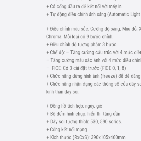
+ Có cổng đầu ra để kết nối với máy in.
+ Tự động điều chỉnh ánh sáng (Automatic Light 
+ Điều chỉnh màu sắc: Cường độ sáng, Màu đỏ, X
Chroma. Mỗi loại có 9 bước chỉnh.
+ Điều chỉnh độ tương phản: 3 bước
+ Chế độ: – Tăng cường cấu trúc với 4 mức điều c
– Tăng cường màu sắc ảnh với 4 mức điều chỉnh: 
– FICE: Có 3 cài đặt trước (FICE 0, 1, 8)
+ Chức năng dừng hình ảnh (freeze) để dễ dàng 
+ Chức năng nhận dạng các thông số của dây soi n
kính thân dây soi.
+ Đồng hồ tích hợp: ngày, giờ
+ Bộ đếm hình chụp: hiển thị tăng dần
+ Dây soi tương thích: 530, 590 series.
+ Cổng kết nối mạng
+ Kích thước (RxCxS): 390x105x460mm