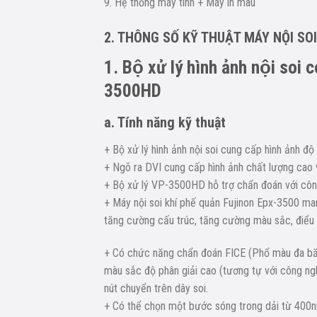
9. Hệ thống máy tính + Máy in màu
2. THÔNG SỐ KỸ THUẬT MÁY NỘI SO
1. Bộ xử lý hình ảnh nội soi 
3500HD
a. Tính năng kỹ thuật
+ Bộ xử lý hình ảnh nội soi cung cấp hình ảnh độ
+ Ngõ ra DVI cung cấp hình ảnh chất lượng cao 
+ Bộ xử lý VP-3500HD hỗ trợ chẩn đoán với công
+ Máy nội soi khí phế quản Fujinon Epx-3500 man
tăng cường cấu trúc, tăng cường màu sắc, điểu 
+ Có chức năng chẩn đoán FICE (Phổ màu đa 
màu sắc độ phân giải cao (tương tự với công ngh
nút chuyển trên dây soi.
+ Có thể chọn một bước sóng trong dải từ 400