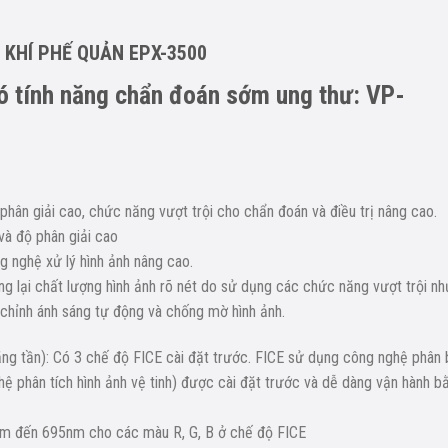
I KHÍ PHẾ QUẢN EPX-3500
có tính năng chẩn đoán sớm ung thư: VP-
 phân giải cao, chức năng vượt trội cho chẩn đoán và điều trị nâng cao.
và độ phân giải cao
 nghệ xử lý hình ảnh nâng cao.
g lại chất lượng hình ảnh rõ nét do sử dụng các chức năng vượt trội nh
chỉnh ánh sáng tự động và chống mờ hình ảnh.
băng tần): Có 3 chế độ FICE cài đặt trước. FICE sử dụng công nghệ phân 
ệ phân tích hình ảnh vệ tinh) được cài đặt trước và dễ dàng vận hành b
nm đến 695nm cho các màu R, G, B ở chế độ FICE