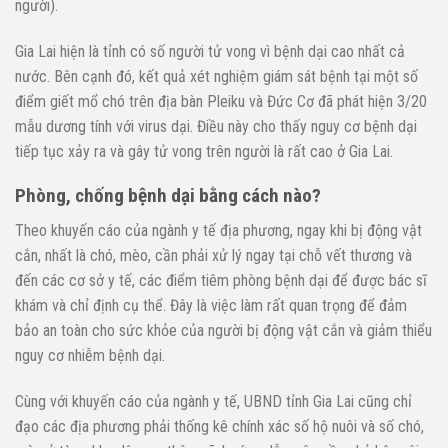
người).
Gia Lai hiện là tỉnh có số người tử vong vì bệnh dại cao nhất cả
nước. Bên cạnh đó, kết quả xét nghiệm giám sát bệnh tại một số
điểm giết mổ chó trên địa bàn Pleiku và Đức Cơ đã phát hiện 3/20
mẫu dương tính với virus dại. Điều này cho thấy nguy cơ bệnh dại
tiếp tục xảy ra và gây tử vong trên người là rất cao ở Gia Lai.
Phòng, chống bệnh dại bằng cách nào?
Theo khuyến cáo của ngành y tế địa phương, ngay khi bị động vật
cắn, nhất là chó, mèo, cần phải xử lý ngay tại chỗ vết thương và
đến các cơ sở y tế, các điểm tiêm phòng bệnh dại để được bác sĩ
khám và chỉ định cụ thể. Đây là việc làm rất quan trọng để đảm
bảo an toàn cho sức khỏe của người bị động vật cắn và giảm thiểu
nguy cơ nhiễm bệnh dại.
Cùng với khuyến cáo của ngành y tế, UBND tỉnh Gia Lai cũng chỉ
đạo các địa phương phải thống kê chính xác số hộ nuôi và số chó,