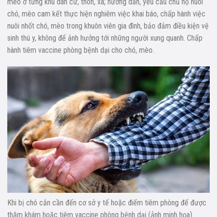
mèo ở từng khu dân cư, thôn, xã; hướng dẫn, yêu cầu chủ hộ nuôi
chó, mèo cam kết thực hiện nghiêm việc khai báo, chấp hành việc
nuôi nhốt chó, mèo trong khuôn viên gia đình, bảo đảm điều kiện vệ
sinh thú y, không để ảnh hưởng tới những người xung quanh. Chấp
hành tiêm vaccine phòng bệnh dại cho chó, mèo.
Khi bị chó cắn cần đến cơ sở y tế hoặc điểm tiêm phòng để được
thăm khám hoặc tiêm vaccine phòng bệnh dại (ảnh minh họa).