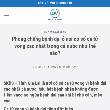
Skip
KẾT NỐI VỚI CHÚNG TÔI
to
content
UNCATEGORIZED
Phòng chống bệnh dại ở nơi có số ca tử
vong cao nhất trong cả nước như thế
nào?
POSTED ON
16/10/2023
BY
BÙI HẠNH
SKĐS – Tỉnh Gia Lai là nơi có số ca tử vong vì bệnh dại
cao nhất cả nước, hầu hết bệnh nhân không được
tiêm vaccine ngừa bệnh dại sau khi bị chó cắn, mèo
cào.
Ca tử vong vì bệnh dại tăng đột biến