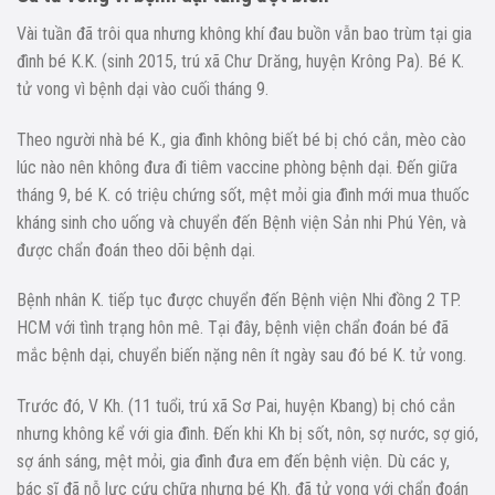
Vài tuần đã trôi qua nhưng không khí đau buồn vẫn bao trùm tại gia
đình bé K.K. (sinh 2015, trú xã Chư Drăng, huyện Krông Pa). Bé K.
tử vong vì bệnh dại vào cuối tháng 9.
Theo người nhà bé K., gia đình không biết bé bị chó cắn, mèo cào
lúc nào nên không đưa đi tiêm vaccine phòng bệnh dại. Đến giữa
tháng 9, bé K. có triệu chứng sốt, mệt mỏi gia đình mới mua thuốc
kháng sinh cho uống và chuyển đến Bệnh viện Sản nhi Phú Yên, và
được chẩn đoán theo dõi bệnh dại.
Bệnh nhân K. tiếp tục được chuyển đến Bệnh viện Nhi đồng 2 TP.
HCM với tình trạng hôn mê. Tại đây, bệnh viện chẩn đoán bé đã
mắc bệnh dại, chuyển biến nặng nên ít ngày sau đó bé K. tử vong.
Trước đó, V Kh. (11 tuổi, trú xã Sơ Pai, huyện Kbang) bị chó cắn
nhưng không kể với gia đình. Đến khi Kh bị sốt, nôn, sợ nước, sợ gió,
sợ ánh sáng, mệt mỏi, gia đình đưa em đến bệnh viện. Dù các y,
bác sĩ đã nỗ lực cứu chữa nhưng bé Kh. đã tử vong với chẩn đoán