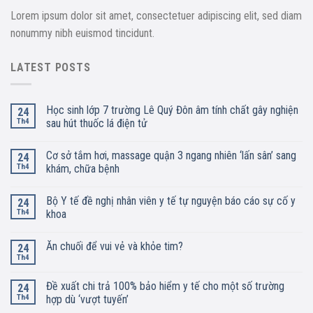
Lorem ipsum dolor sit amet, consectetuer adipiscing elit, sed diam
nonummy nibh euismod tincidunt.
LATEST POSTS
Học sinh lớp 7 trường Lê Quý Đôn âm tính chất gây nghiện
24
Th4
sau hút thuốc lá điện tử
Cơ sở tắm hơi, massage quận 3 ngang nhiên ‘lấn sân’ sang
24
Th4
khám, chữa bệnh
Bộ Y tế đề nghị nhân viên y tế tự nguyện báo cáo sự cố y
24
Th4
khoa
Ăn chuối để vui vẻ và khỏe tim?
24
Th4
Đề xuất chi trả 100% bảo hiểm y tế cho một số trường
24
Th4
hợp dù ‘vượt tuyến’