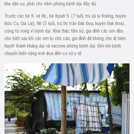
khu dân cư, phải cho tiêm phòng bệnh dại đầy đủ.
Trước các bé K. và Kh., bé Kpuih S. (7 tuổi, trú xã Ia Kriêng, huyện
Đức Cơ, Gia Lai); Nh (5 tuổi, trú thị trấn Đak Đoa, huyện Đak Đoa)…
cũng tử vong vì bệnh dại. Khai thác tiền sử, gia đình các em đều
cho biết sau khi các em bị chó cắn, gia đình đã không cho đi tiêm
huyết thanh kháng dại và vaccine phòng bệnh dại. Đến khi bệnh
chuyển biến nặng mới đưa đến cơ sở y tế.