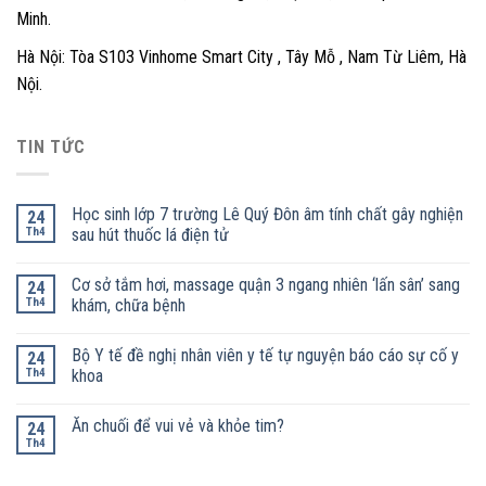
Minh.
Hà Nội: Tòa S103 Vinhome Smart City , Tây Mỗ , Nam Từ Liêm, Hà
Nội.
TIN TỨC
Học sinh lớp 7 trường Lê Quý Đôn âm tính chất gây nghiện
24
Th4
sau hút thuốc lá điện tử
Cơ sở tắm hơi, massage quận 3 ngang nhiên ‘lấn sân’ sang
24
Th4
khám, chữa bệnh
Bộ Y tế đề nghị nhân viên y tế tự nguyện báo cáo sự cố y
24
Th4
khoa
Ăn chuối để vui vẻ và khỏe tim?
24
Th4