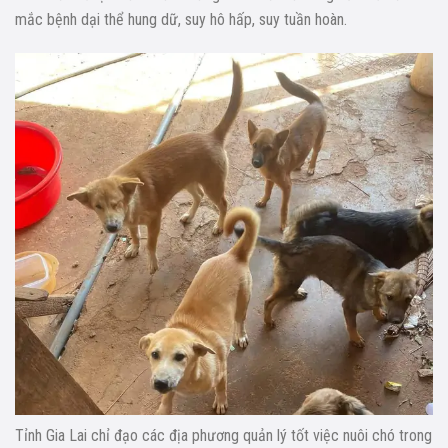
mắc bệnh dại thể hung dữ, suy hô hấp, suy tuần hoàn.
Tỉnh Gia Lai chỉ đạo các địa phương quản lý tốt việc nuôi chó trong