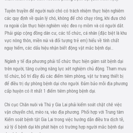
Tuyên truyền để người nuôi chó có trách nhiệm thực hiện nghiêm
các quy định về quản lý chó, không để chó chạy rông, khi đưa chó
ra ngoài cần thực hiện nghiêm việc đeo rọ mõm và có người dắt.
Phải giúp cộng đồng dân cư, các tổ chức, cá nhân (đặc biệt là khu
vực nông thôn, miền núi và đối tượng trẻ em) hiểu về tính chất
nguy hiểm, các dấu hiệu nhận biết động vật mắc bệnh dại…
Ngành y tế địa phương phải tổ chức thực hiện giám sát bệnh dại
trên người; tăng cường năng lực xét nghiệm chủ động. Tham mưu
tổ chức, bố trí đầy đủ các điểm tiêm phòng, vật tư trang thiết bị
để điều trị dự phòng bệnh dại cho người. Đảm bảo mỗi địa phương
cấp huyện có ít nhất 1 điểm tiêm phòng bệnh dại.
Chi cục Chăn nuôi và Thú y Gia Lai phải kiểm soát chặt chẽ việc
vận chuyển chó, mèo ra, vào địa phương. Phối hợp với Trung tâm
Kiểm soát bệnh tật Gia Lai trong việc hướng dẫn điều tra dịch tễ,
xử lý ổ bệnh dại khi phát hiện có trường hợp người mắc bệnh dại