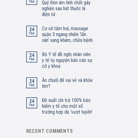
Th4
Quý Đôn âm tính chất gây
nghiện sau hút thuốc lá
điện tử
Cơ sở tắm hơi, massage
24
Th4
quận 3 ngang nhiên ‘lấn
sân’ sang khám, chữa bệnh
Bộ Y tế đề nghị nhân viên
24
Th4
y tế tự nguyện báo cáo sự
cố y khoa
Ăn chuối để vui vẻ và khỏe
24
Th4
tim?
Đề xuất chi trả 100% bảo
24
Th4
hiểm y tế cho một số
trường hợp dù ‘vượt tuyến’
RECENT COMMENTS