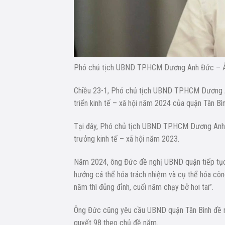
Phó chủ tịch UBND TP.HCM Dương Anh Đức – 
Chiều 23-1, Phó chủ tịch UBND TP.HCM Dương An
triển kinh tế – xã hội năm 2024 của quận Tân Bìn
Tại đây, Phó chủ tịch UBND TP.HCM Dương Anh
trưởng kinh tế – xã hội năm 2023.
Năm 2024, ông Đức đề nghị UBND quận tiếp tục b
hướng cá thể hóa trách nhiệm và cụ thể hóa côn
năm thì đủng đỉnh, cuối năm chạy bở hơi tai”.
Ông Đức cũng yêu cầu UBND quận Tân Bình đề ra l
quyết 98 theo chủ đề năm.