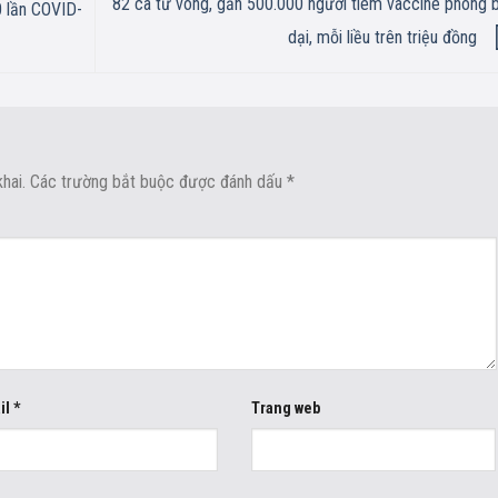
82 ca tử vong, gần 500.000 người tiêm vaccine phòng 
 lần COVID-
dại, mỗi liều trên triệu đồng
hai.
Các trường bắt buộc được đánh dấu
*
il
*
Trang web