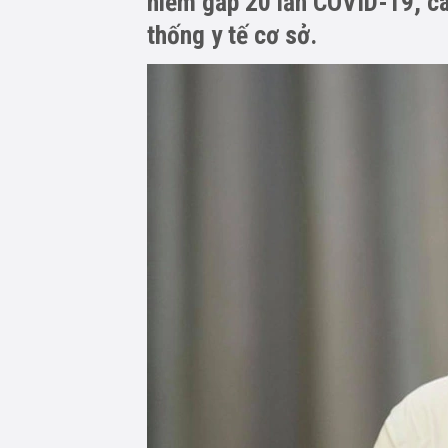
hiểm gấp 20 lần COVID-19, cá
thống y tế cơ sở.