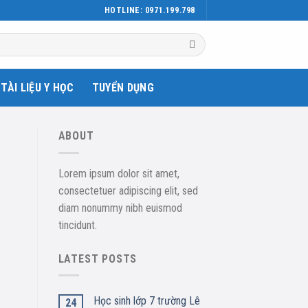
HOTLINE: 0971.199.798
TÀI LIỆU Y HỌC
TUYỂN DỤNG
ABOUT
Lorem ipsum dolor sit amet,
consectetuer adipiscing elit, sed
diam nonummy nibh euismod
tincidunt.
LATEST POSTS
Học sinh lớp 7 trường Lê
24