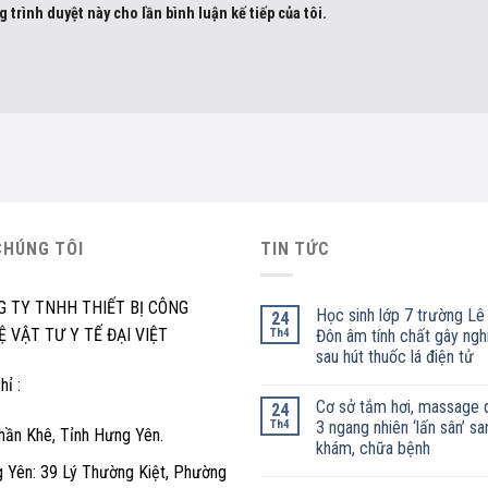
g trình duyệt này cho lần bình luận kế tiếp của tôi.
CHÚNG TÔI
TIN TỨC
G TY TNHH THIẾT BỊ CÔNG
Học sinh lớp 7 trường Lê
24
 VẬT TƯ Y TẾ ĐẠI VIỆT
Th4
Đôn âm tính chất gây ngh
sau hút thuốc lá điện tử
hỉ :
Cơ sở tắm hơi, massage 
24
Th4
3 ngang nhiên ‘lấn sân’ sa
hần Khê, Tỉnh Hưng Yên.
khám, chữa bệnh
 Yên: 39 Lý Thường Kiệt, Phường