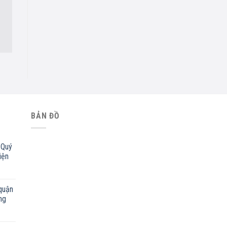
BẢN ĐỒ
 Quý
iện
quận
ng