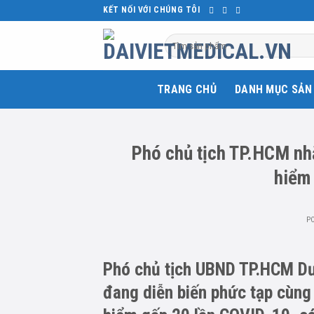
Skip
KẾT NỐI VỚI CHÚNG TÔI
to
Tìm
content
kiếm:
TRANG CHỦ
DANH MỤC SẢN
Phó chủ tịch TP.HCM nh
hiểm
P
Phó chủ tịch UBND TP.HCM Dư
đang diễn biến phức tạp cùn