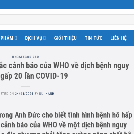
 PHẨM
DỊCH VỤ
GIỚI THIỆU
TIN TỨC
LIÊN HỆ
UNCATEGORIZED
ắc cảnh báo của WHO về dịch bệnh nguy
 gấp 20 lần COVID-19
OSTED ON
24/01/2024
BY
BÙI HẠNH
ơng Anh Đức cho biết tình hình bệnh hô hấp
g cảnh báo của WHO về một dịch bệnh nguy