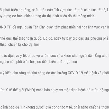
 phát triển hạ tầng, phát triển các lĩnh vực kinh tế mới như kinh tế số, k
ây dựng cơ bản, chỉnh trang đô thị, phát triển đô thị thông minh…
UBND TP đề nghị quận Tân Bình quan tâm phát triển hài hòa lĩnh vực văn 
hể dục thể thao toàn quốc. Do đó, ngay từ bây giờ các địa phương phả
thao, chuẩn bị cho đại hội.
 các dịch vụ y tế, phục vụ chăm sóc sức khỏe cho người dân. Ông cho 
ng trở nên phổ biến hơn, có diễn biến phức tạp hơn.
hiều ý kiến cho rằng có khả năng do ảnh hưởng COVID-19 mà bệnh về phổi
chức Y tế thế giới (WHO) cảnh báo nguy cơ một dịch bệnh có mức độ ng
 cảnh báo để TP không được lơ là công tác y tế, phải nâng chất hệ thốn