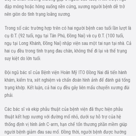
đập mông hoặc hông xuống nền cứng, xương người bệnh dễ trở
nên giòn do tình trạng loãng xương.
Trong số các trường hợp trên có hai người bệnh cao tuổi lần lượt là
cụ Đ.T. (92 tuổi, ngụ tại Tân Phú, Đồng Nai) và cụ Đ.T. (100 tuổi,
ngụ tại Long Khánh, Đồng Nai) nhập viện sau một tai nạn tại nhà. Cả
hai cụ đều trong tình trạng đau chân, không thể đi lại và thể trạng
suy kiệt do lớn tuổi.
Đội ngũ bác sĩ của Bệnh viện Hoàn Mỹ ITO Đồng Nai đã tiến hành
khám, kiểm tra, xét nghiệm và chẩn đoán hình ảnh để đánh giá tổng
trạng khớp. Kết luận, cả hai cụ đều gãy liên mấu chuyển xương đùi
phải.
Các bác sĩ và ekip phẫu thuật của bệnh viện đã thực hiện phẫu
thuật kết hợp xương với đường mổ nhỏ, dưới sự hỗ trợ của hệ
thống định vị hình ảnh C-arm, hạn chế tổn thương phần mềm giúp
người bệnh giảm đau sau mổ. Đồng thời, người bệnh được hướng