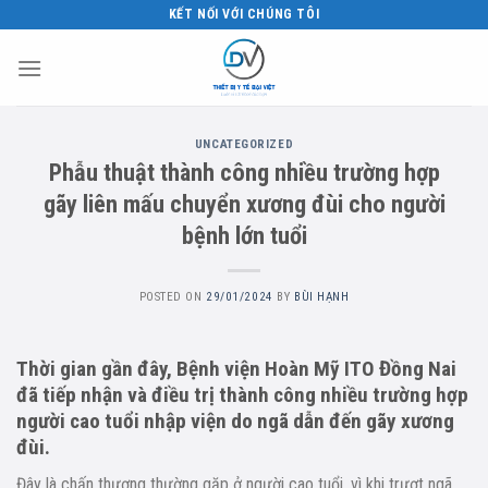
Skip
KẾT NỐI VỚI CHÚNG TÔI
to
content
UNCATEGORIZED
Phẫu thuật thành công nhiều trường hợp
gãy liên mấu chuyển xương đùi cho người
bệnh lớn tuổi
POSTED ON
29/01/2024
BY
BÙI HẠNH
Thời gian gần đây, Bệnh viện Hoàn Mỹ ITO Đồng Nai
đã tiếp nhận và điều trị thành công nhiều trường hợp
người cao tuổi nhập viện do ngã dẫn đến gãy xương
đùi.
Đây là chấn thương thường gặp ở người cao tuổi, vì khi trượt ngã