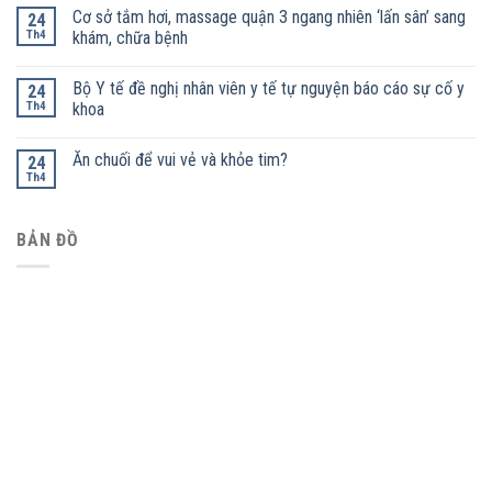
Cơ sở tắm hơi, massage quận 3 ngang nhiên ‘lấn sân’ sang
24
Th4
khám, chữa bệnh
Bộ Y tế đề nghị nhân viên y tế tự nguyện báo cáo sự cố y
24
Th4
khoa
Ăn chuối để vui vẻ và khỏe tim?
24
Th4
BẢN ĐỒ