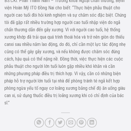
BS.CKI. Phan Thành Nam – Trưởng khoa Ngoại chấn thương, Bệnh
viện Hoàn Mỹ ITO Đồng Nai cho biết: “Thực hiện phẫu thuật cho
người cao tuổi đòi hỏi kinh nghiệm và sự chăm sóc đặc biệt. Chúng
tôi đã gặp rất nhiều trường hợp người cao tuổi nhập viện do ngã
chấn thương dẫn đến gãy xương. Vì với người cao tuổi, hệ thống
xương khớp đã trải qua quá trình thoái hóa và trở nên giòn do thiếu
canxi sau nhiều năm lao động, do đó, chỉ cần một lực tác động nhẹ
cũng có thể gây gãy xương, và nếu không được chăm sóc đúng
cách, hậu quả có thể nặng nề. Đồng thời, việc thực hiện các cuộc
phẫu thuật cho người lớn tuổi luôn gặp nhiều khó khăn và cần
những phương pháp điều trị thích hợp. Vì vậy, cần có những biện
pháp hỗ trợ người lớn tuổi tại nhà để phòng tránh té ngã kết hợp
phòng ngừa yếu tố nguy cơ loãng xương bằng chế độ ăn uống giàu
can xi, sử dụng thuốc điều trị loãng xương khi có chỉ định của bác
sĩ.”