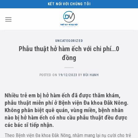
Skip
KẾT NỐI VỚI CHÚNG TÔI
to
content
UNCATEGORIZED
Phẫu thuật hở hàm ếch với chi phí…0
đồng
POSTED ON
19/12/2023
BY
BÙI HẠNH
Nhiều trẻ em bị hở hàm ếch đã được thăm khám,
phẫu thuật miễn phí ở Bệnh viện Đa khoa Đắk Nông.
Không phân biệt quê quán, vùng miền, bệnh nhân
nào bị hở hàm ếch có nhu cầu phẫu thuật đều được
các bác sĩ tiếp nhận.
Theo Bệnh viện Đa khoa Đắk Nông, nhằm mang lại nụ cười cho trẻ