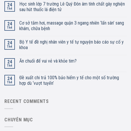
Học sinh lớp 7 trường Lê Quý Đôn âm tính chất gây nghiện
24
Th4
sau hút thuốc lá điện tử
Cơ sở tắm hơi, massage quận 3 ngang nhiên ‘lấn sân’ sang
24
Th4
khám, chữa bệnh
Bộ Y tế đề nghị nhân viên y tế tự nguyện báo cáo sự cố y
24
Th4
khoa
Ăn chuối để vui vẻ và khỏe tim?
24
Th4
Đề xuất chi trả 100% bảo hiểm y tế cho một số trường
24
Th4
hợp dù ‘vượt tuyến’
RECENT COMMENTS
CHUYÊN MỤC