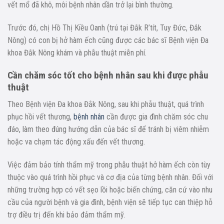
vết mổ đã khô, môi bệnh nhân dần trở lại bình thường.
Trước đó, chị Hồ Thị Kiều Oanh (trú tại Đắk R’tít, Tuy Đức, Đắk
Nông) có con bị hở hàm ếch cũng được các bác sĩ Bệnh viện Đa
khoa Đắk Nông khám và phẫu thuật miễn phí.
Cần chăm sóc tốt cho bệnh nhân sau khi được phẫu
thuật
Theo Bệnh viện Đa khoa Đắk Nông, sau khi phẫu thuật, quá trình
phục hồi vết thương,
bệnh nhân
cần được gia đình chăm sóc chu
đáo, làm theo đúng hướng dẫn của bác sĩ để tránh bị viêm nhiễm
hoặc va chạm tác động xấu đến vết thương.
Việc đảm bảo tính thẩm mỹ trong phẫu thuật hở hàm ếch còn tùy
thuộc vào quá trình hồi phục và cơ địa của từng bệnh nhân. Đối với
những trường hợp có vết sẹo lồi hoặc biến chứng, căn cứ vào nhu
cầu của người bệnh và gia đình, bệnh viện sẽ tiếp tục can thiệp hỗ
trợ điều trị đến khi bảo đảm thẩm mỹ.