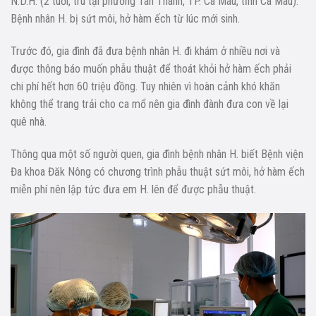
N.D.H. (2 tuổi, trú tại phường Tân Thành, TP. Cà Mau, tỉnh Cà Mau).
Bệnh nhân H. bị sứt môi, hở hàm ếch từ lúc mới sinh.
Trước đó, gia đình đã đưa bệnh nhân H. đi khám ở nhiều nơi và
được thông báo muốn phẫu thuật để thoát khỏi hở hàm ếch phải
chi phí hết hơn 60 triệu đồng. Tuy nhiên vì hoàn cảnh khó khăn
không thể trang trải cho ca mổ nên gia đình đành đưa con về lại
quê nhà.
Thông qua một số người quen, gia đình bệnh nhân H. biết Bệnh viện
Đa khoa Đăk Nông có chương trình phẫu thuật sứt môi, hở hàm ếch
miễn phí nên lập tức đưa em H. lên để được phẫu thuật.