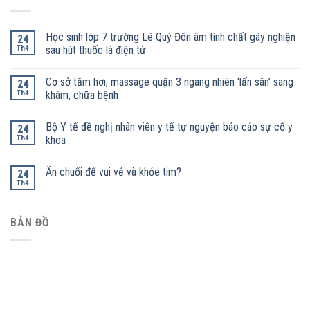
Học sinh lớp 7 trường Lê Quý Đôn âm tính chất gây nghiện
24
Th4
sau hút thuốc lá điện tử
Cơ sở tắm hơi, massage quận 3 ngang nhiên ‘lấn sân’ sang
24
Th4
khám, chữa bệnh
Bộ Y tế đề nghị nhân viên y tế tự nguyện báo cáo sự cố y
24
Th4
khoa
Ăn chuối để vui vẻ và khỏe tim?
24
Th4
BẢN ĐỒ