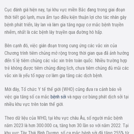
Cục đánh giá hiện nay, tại khu vực miền Bắc đang trong giai đoạn
thời tiết gió lạnh, mưa ẩm tạo điều kiện thuận lợi cho tác nhân gây
bệnh phát triển, lây lan và làm gia tăng nguy cơ mắc bệnh truyền
nhiễm, nhất là các bệnh lây truyền qua đường hô hấp.
Bên cạnh đó, việc gián đoạn trong cung ứng các vắc xin của
Chương trình tiêm chủng mở rộng trong thời gian qua đã ảnh hưởng
đến tỉ lệ tiêm chủng các vắc xin trên toàn quốc. Nhiều trường hợp
trẻ không được tiêm chủng đúng lịch, chưa tiêm chủng đủ mũi các
vắc xin là yếu tố nguy cơ làm gia tăng các dịch bệnh.
Mới đây, Tổ chức Y tế thế giới (WHO) cũng đưa ra cảnh báo về
việc gia tăng số ca mắc
bệnh sởi
và nguy cơ bùng phát dịch sởi tại
nhiều khu vực trên toàn thế giới.
Theo dữ liệu của WHO, tại khu vực châu Âu, số người mắc bệnh
năm 2023 là hơn 300.000 ca, tăng hơn 30 lần so với năm 2022. Tại
khu vực Tây Thái Bình Dương, số ca mắc bệnh sởi đã tăng 255% từ