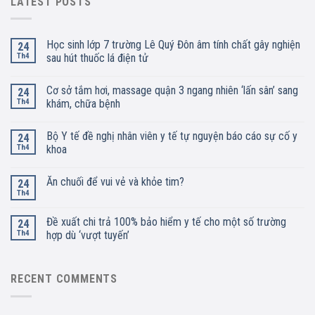
LATEST POSTS
Học sinh lớp 7 trường Lê Quý Đôn âm tính chất gây nghiện
24
Th4
sau hút thuốc lá điện tử
Cơ sở tắm hơi, massage quận 3 ngang nhiên ‘lấn sân’ sang
24
Th4
khám, chữa bệnh
Bộ Y tế đề nghị nhân viên y tế tự nguyện báo cáo sự cố y
24
Th4
khoa
Ăn chuối để vui vẻ và khỏe tim?
24
Th4
Đề xuất chi trả 100% bảo hiểm y tế cho một số trường
24
Th4
hợp dù ‘vượt tuyến’
RECENT COMMENTS