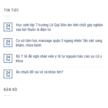
TIN TỨC
Học sinh lớp 7 trường Lê Quý Đôn âm tính chất gây nghiện
24
Th4
sau hút thuốc lá điện tử
Cơ sở tắm hơi, massage quận 3 ngang nhiên ‘lấn sân’ sang
24
Th4
khám, chữa bệnh
Bộ Y tế đề nghị nhân viên y tế tự nguyện báo cáo sự cố y
24
Th4
khoa
Ăn chuối để vui vẻ và khỏe tim?
24
Th4
BẢN ĐỒ