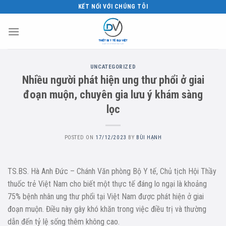
Skip
KẾT NỐI VỚI CHÚNG TÔI
to
content
UNCATEGORIZED
Nhiều người phát hiện ung thư phổi ở giai
đoạn muộn, chuyên gia lưu ý khám sàng
lọc
POSTED ON
17/12/2023
BY
BÙI HẠNH
TS.BS. Hà Anh Đức – Chánh Văn phòng Bộ Y tế, Chủ tịch Hội Thầy
thuốc trẻ Việt Nam cho biết một thực tế đáng lo ngại là khoảng
75% bệnh nhân ung thư phổi tại Việt Nam được phát hiện ở giai
đoạn muộn. Điều này gây khó khăn trong việc điều trị và thường
dẫn đến tỷ lệ sống thêm không cao.