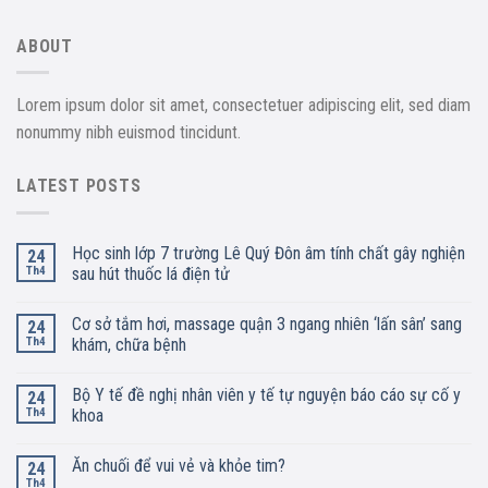
ABOUT
Lorem ipsum dolor sit amet, consectetuer adipiscing elit, sed diam
nonummy nibh euismod tincidunt.
LATEST POSTS
Học sinh lớp 7 trường Lê Quý Đôn âm tính chất gây nghiện
24
Th4
sau hút thuốc lá điện tử
Cơ sở tắm hơi, massage quận 3 ngang nhiên ‘lấn sân’ sang
24
Th4
khám, chữa bệnh
Bộ Y tế đề nghị nhân viên y tế tự nguyện báo cáo sự cố y
24
Th4
khoa
Ăn chuối để vui vẻ và khỏe tim?
24
Th4