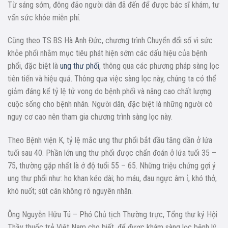
Từ sáng sớm, đông đảo người dân đã đến để được bác sĩ khám, tư
vấn sức khỏe miễn phí.
Cũng theo TS.BS Hà Anh Đức, chương trình Chuyển đổi số vì sức
khỏe phổi nhằm mục tiêu phát hiện sớm các dấu hiệu của bệnh
phổi, đặc biệt là
ung thư phổi
, thông qua các phương pháp sàng lọc
tiên tiến và hiệu quả. Thông qua việc sàng lọc này, chúng ta có thể
giảm đáng kể tỷ lệ tử vong do bệnh phổi và nâng cao chất lượng
cuộc sống cho bệnh nhân. Người dân, đặc biệt là những người có
nguy cơ cao nên tham gia chương trình sàng lọc này.
Theo Bệnh viện K, tỷ lệ mắc ung thư phổi bắt đầu tăng dần ở lứa
tuổi sau 40. Phần lớn ung thư phổi được chẩn đoán ở lứa tuổi 35 –
75, thường gặp nhất là ở độ tuổi 55 – 65. Những triệu chứng gợi ý
ung thư phổi như: ho khan kéo dài; ho máu, đau ngực âm ỉ, khó thở,
khó nuốt; sút cân không rõ nguyên nhân.
Ông Nguyễn Hữu Tú – Phó Chủ tịch Thường trực, Tổng thư ký Hội
Thầy thuốc trẻ Việt Nam cho biết, để được khám sàng lọc bệnh lý