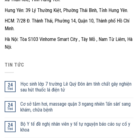
Hưng Yên: 39 Lý Thường Kiệt, Phường Thái Bình, Tỉnh Hưng Yên.
HCM: 7/28 Đ. Thành Thái, Phường 14, Quận 10, Thành phố Hồ Chí
Minh.
Hà Nội: Tòa S103 Vinhome Smart City , Tây Mỗ , Nam Từ Liêm, Hà
Nội.
TIN TỨC
Học sinh lớp 7 trường Lê Quý Đôn âm tính chất gây nghiện
24
Th4
sau hút thuốc lá điện tử
Cơ sở tắm hơi, massage quận 3 ngang nhiên ‘lấn sân’ sang
24
Th4
khám, chữa bệnh
Bộ Y tế đề nghị nhân viên y tế tự nguyện báo cáo sự cố y
24
Th4
khoa