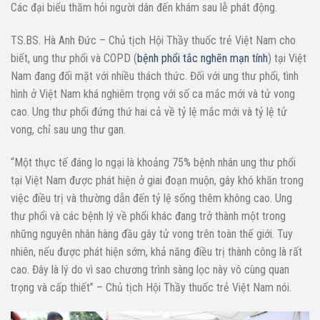
Các đại biểu thăm hỏi người dân đến khám sau lễ phát động.
TS.BS. Hà Anh Đức – Chủ tịch Hội Thầy thuốc trẻ Việt Nam cho
biết, ung thư phổi và COPD (
bệnh phổi tắc nghẽn mạn tính
) tại Việt
Nam đang đối mặt với nhiều thách thức. Đối với ung thư phổi, tình
hình ở Việt Nam khá nghiêm trọng với số ca mắc mới và tử vong
cao. Ung thư phổi đứng thứ hai cả về tỷ lệ mắc mới và tỷ lệ tử
vong, chỉ sau ung thư gan.
“Một thực tế đáng lo ngại là khoảng 75% bệnh nhân ung thư phổi
tại Việt Nam được phát hiện ở giai đoạn muộn, gây khó khăn trong
việc điều trị và thường dẫn đến tỷ lệ sống thêm không cao. Ung
thư phổi và các bệnh lý về phổi khác đang trở thành một trong
những nguyên nhân hàng đầu gây tử vong trên toàn thế giới. Tuy
nhiên, nếu được phát hiện sớm, khả năng điều trị thành công là rất
cao. Đây là lý do vì sao chương trình sàng lọc này vô cùng quan
trọng và cấp thiết” – Chủ tịch Hội Thầy thuốc trẻ Việt Nam nói.