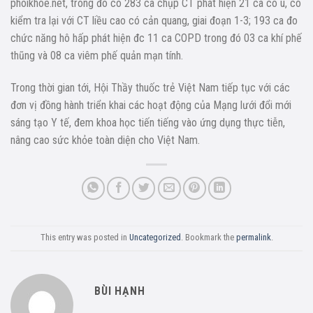
phoikhoe.net, trong đó có 283 ca chụp CT phát hiện 21 ca có u, có
kiểm tra lại với CT liều cao có cản quang, giai đoạn 1-3; 193 ca đo
chức năng hô hấp phát hiện đc 11 ca COPD trong đó 03 ca khí phế
thũng và 08 ca viêm phế quản mạn tính.
Trong thời gian tới, Hội Thầy thuốc trẻ Việt Nam tiếp tục với các
đơn vị đồng hành triển khai các hoạt động của Mạng lưới đổi mới
sáng tạo Y tế, đem khoa học tiến tiếng vào ứng dụng thực tiễn,
nâng cao sức khỏe toàn diện cho Việt Nam.
This entry was posted in
Uncategorized
. Bookmark the
permalink
.
BÙI HẠNH