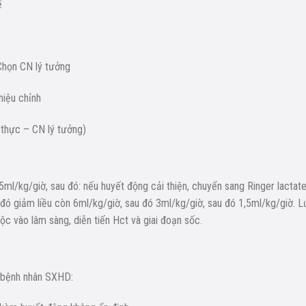
ế
Chọn CN lý tưởng
iệu chỉnh
 thực – CN lý tưởng)
ml/kg/giờ, sau đó: nếu huyết động cải thiện, chuyển sang Ringer lactat
đó giảm liều còn 6ml/kg/giờ, sau đó 3ml/kg/giờ, sau đó 1,5ml/kg/giờ. L
huộc vào lâm sàng, diễn tiến Hct và giai đoạn sốc.
n bệnh nhân SXHD: