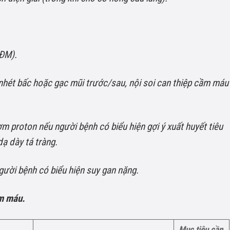
LÐM).
 nhét bấc hoặc gạc mũi trước/sau, nội soi can thiệp cầm máu
 proton nếu người bệnh có biểu hiện gợi ý xuất huyết tiêu
dạ dày tá tràng.
ười bệnh có biểu hiện suy gan nặng.
ẩm máu.
Mục tiêu cần