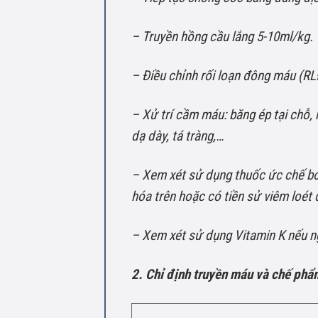
– Truyền hồng cầu lắng 5-10ml/kg.
– Ðiều chỉnh rối loạn đông máu (R
– Xử trí cầm máu: băng ép tại chỗ,
dạ dày, tá tràng,…
– Xem xét sử dụng thuốc ức chế bơm
hóa trên hoặc có tiền sử viêm loét 
– Xem xét sử dụng Vitamin K nếu ng
2. Chỉ định truyền máu và chế ph