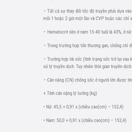
– Tất cả sự thay đổi tốc độ truyền phải dựa vào 
mỗi 1 hoặc 2 giờ một lần và CVP hoặc các chỉ s
– Hematocrit nền ở nam 15-40 tuổi là 43%, ở nữ 
– Trong trường hợp tổn thương gan, chống chỉ đị
– Trường hợp tái sốc (tình trạng sốc trở lại sau
xử lý truyền dịch. Tuy nhiên thời gian truyền dịc
– Cân nặng (CN) chống sốc ở người lớn được tí
+ Tính cân nặng lý tưởng (kg)
• Nữ: 45,5 + 0,91 x (chiều cao(cm) – 152,4)
• Nam: 50,0 + 0,91 x (chiều cao(cm) – 152,4)