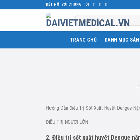
Skip
KẾT NỐI VỚI CHÚNG TÔI
to
Tìm
content
kiếm:
TRANG CHỦ
DANH MỤC SẢN
P
Hướng Dẫn Điều Trị Sốt Xuất Huyết Dengue Nặ
ĐIỀU TRỊ NGƯỜI LỚN
2. Điều trị sốt xuất huyết Dengue nặ