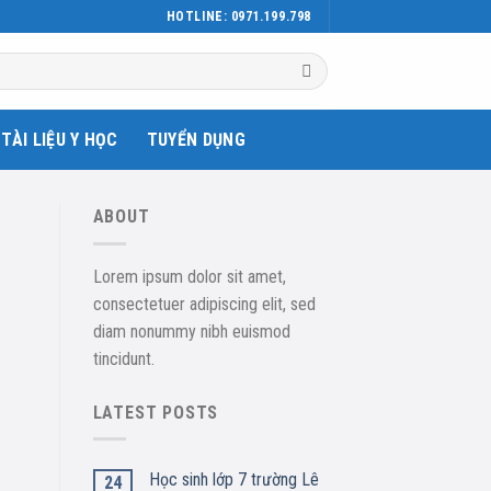
HOTLINE: 0971.199.798
TÀI LIỆU Y HỌC
TUYỂN DỤNG
ABOUT
Lorem ipsum dolor sit amet,
consectetuer adipiscing elit, sed
diam nonummy nibh euismod
tincidunt.
LATEST POSTS
Học sinh lớp 7 trường Lê
24