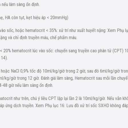
 nếu lâm sàng ổn định.
hẹ, HA còn tụt, kẹt hiệu áp < 20mmHg)
vào sốc, hoặc hematocrit < 35%: xử trí như xuất huyết nặng: Xem Phụ l
nặng và chỉ định truyền máu, chế phẩm máu.
 < 20% hematocrit lúc vào sốc: chuyển sang truyền cao phân tử (CPT) 1
 14).
te hoặc NaCl 0,9% tốc độ 10ml/kg/giờ trong 2 giờ, sau đó 6ml/kg/giờ tro
5ml/kg/giờ trong 12 giờ. Đánh giá lâm sàng, Hematocrit sau mỗi lần chuyể
4-48 giờ nếu lâm sàng ổn định.
atocrit như trên, chú ý liều CPT lặp lại lần 2 là 10ml/kg/giờ. Nếu vẫn kh
đáp ứng dịch truyền. Xem Phụ lục 16: Lưu đồ xử trí sốc SXHD không đá