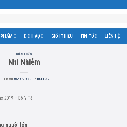
 PHẨM
DỊCH VỤ
GIỚI THIỆU
TIN TỨC
LIÊN HỆ
KIẾN THỨC
Nhi Nhiễm
OSTED ON
06/07/2023
BY
BÙI HẠNH
ng 2019 – Bộ Y Tế
ng người lớn