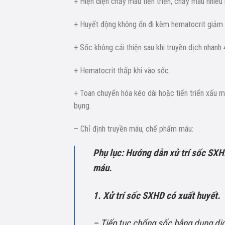
+ Hiện diện chảy máu tiến triển, chảy máu nhiều
+ Huyết động không ổn đi kèm hematocrit giảm 
+ Sốc không cải thiện sau khi truyền dịch nhanh
+ Hematocrit thấp khi vào sốc.
+ Toan chuyển hóa kéo dài hoặc tiến triển xấu m
bụng.
– Chỉ định truyền máu, chế phẩm máu:
Phụ lục: Hướng dẫn xử trí sốc SXH
máu.
1. Xử trí sốc SXHD có xuất huyết.
– Tiếp tục chống sốc bằng dung dịch