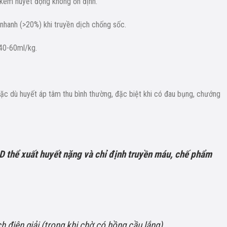
 kèm huyết động không ổn định.
nhanh (>20%) khi truyền dịch chống sốc.
 40-60ml/kg.
ặc dù huyết áp tâm thu bình thường, đặc biệt khi có đau bụng, chướng
D thể xuất huyết nặng và chỉ định truyền máu, chế phẩm
 điện giải (trong khi chờ có hồng cầu lắng).