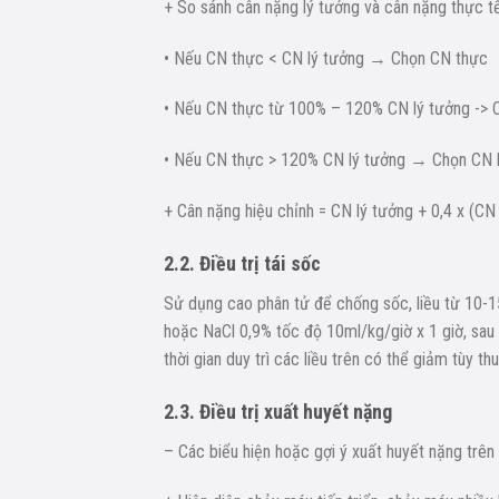
+ So sánh cân nặng lý tưởng và cân nặng thực t
• Nếu CN thực < CN lý tưởng → Chọn CN thực
• Nếu CN thực từ 100% – 120% CN lý tưởng -> 
• Nếu CN thực > 120% CN lý tưởng → Chọn CN h
+ Cân nặng hiệu chỉnh = CN lý tưởng + 0,4 x (CN
2.2. Điều trị tái sốc
Sử dụng cao phân tử để chống sốc, liều từ 10-15
hoặc NaCl 0,9% tốc độ 10ml/kg/giờ x 1 giờ, sau 
thời gian duy trì các liều trên có thể giảm tùy t
2.3. Điều trị xuất huyết nặng
– Các biểu hiện hoặc gợi ý xuất huyết nặng trê