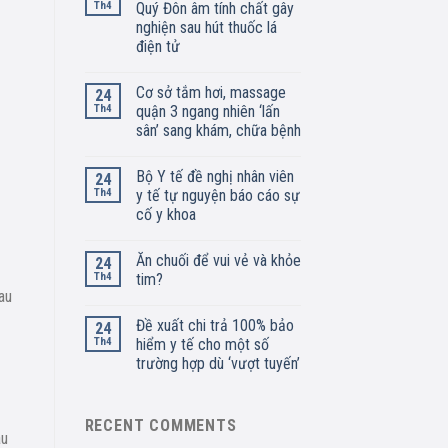
Th4
Quý Đôn âm tính chất gây
nghiện sau hút thuốc lá
điện tử
Cơ sở tắm hơi, massage
24
Th4
quận 3 ngang nhiên ‘lấn
sân’ sang khám, chữa bệnh
Bộ Y tế đề nghị nhân viên
24
Th4
y tế tự nguyện báo cáo sự
cố y khoa
Ăn chuối để vui vẻ và khỏe
24
Th4
tim?
au
Đề xuất chi trả 100% bảo
24
Th4
hiểm y tế cho một số
trường hợp dù ‘vượt tuyến’
RECENT COMMENTS
au