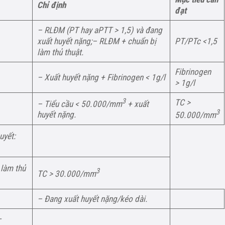
Chỉ đ
ịnh
đạt
– RLÐM (PT hay aPTT > 1,5) và đang
xuất huyết nặng;– RLÐM + chuẩn bị
PT/PTc <1,5
làm thủ thuật.
Fibrinogen
– Xuất huyết nặng + Fibrinogen < 1g/l
> 1g/l
3
TC >
– Tiểu cầu < 50.000/mm
+ xuất
3
huyết nặng.
50.000/mm
uyết:
 làm thủ
3
TC > 30.000/mm
– Ðang xuất huyết nặng/kéo dài.
-