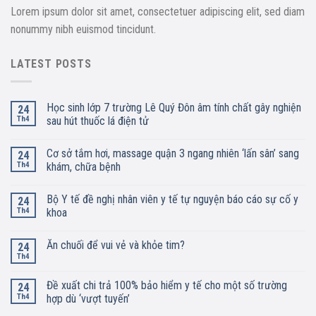
Lorem ipsum dolor sit amet, consectetuer adipiscing elit, sed diam
nonummy nibh euismod tincidunt.
LATEST POSTS
Học sinh lớp 7 trường Lê Quý Đôn âm tính chất gây nghiện
24
Th4
sau hút thuốc lá điện tử
Cơ sở tắm hơi, massage quận 3 ngang nhiên ‘lấn sân’ sang
24
Th4
khám, chữa bệnh
Bộ Y tế đề nghị nhân viên y tế tự nguyện báo cáo sự cố y
24
Th4
khoa
Ăn chuối để vui vẻ và khỏe tim?
24
Th4
Đề xuất chi trả 100% bảo hiểm y tế cho một số trường
24
Th4
hợp dù ‘vượt tuyến’