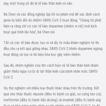
này, một trong số đó là tế bào thần kinh vỏ não.
Bà Chen và các đồng nghiệp lập hồ sơ phiên mã để xác định cách
gene bị biến đổi do nhiễm SARS-CoV-2 hoạt động. “Chúng tôi phát
hiện ra rằng chỉ có các tế bào dopamine (nhiễm vi rút) mới kích
hoạt quá trình lão hóa”, bà Chen nói.
Tất cả các tế bào được tạo ra và lấy từ mẫu khám nghiệm tử thi
đều cho ra kết quả giống nhau: SARS-CoV-2 khiến dopamine ngừng
hoạt động và tạo ra tín hiệu hóa học gây viêm nhiễm.
Sau đó, nhóm nghiên cứu tìm cách bảo vệ tế bào thần kinh nhằm
giảm thiểu nguy cơ bị dị tật thần kinh của bệnh nhân mắc SARS-
CoV-2.
Họ thử nghiệm với nhiều loại thuốc khác nhau trên thị trường. Kết
quả cho thấy thuốc riluzole (điều trị bệnh co giật, xơ cứng teo cơ),
metformin (điều trị bệnh tiểu đường) và imatinib (điều trị bệnh ung
thư) có khả năng ngăn chặn sự lây nhiễm của SARS-CoV-2, từ đó