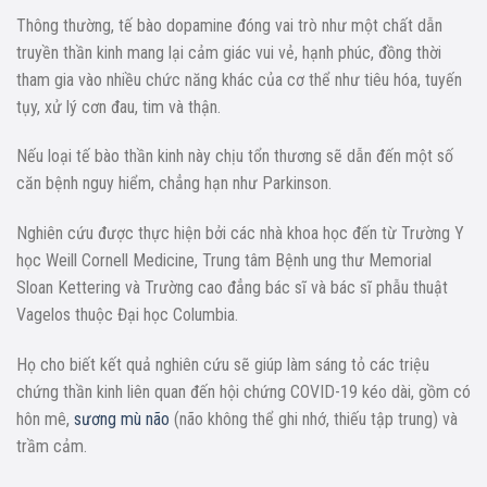
Thông thường, tế bào dopamine đóng vai trò như một chất dẫn
truyền thần kinh mang lại cảm giác vui vẻ, hạnh phúc, đồng thời
tham gia vào nhiều chức năng khác của cơ thể như tiêu hóa, tuyến
tụy, xử lý cơn đau, tim và thận.
Nếu loại tế bào thần kinh này chịu tổn thương sẽ dẫn đến một số
căn bệnh nguy hiểm, chẳng hạn như Parkinson.
Nghiên cứu được thực hiện bởi các nhà khoa học đến từ Trường Y
học Weill Cornell Medicine, Trung tâm Bệnh ung thư Memorial
Sloan Kettering và Trường cao đẳng bác sĩ và bác sĩ phẫu thuật
Vagelos thuộc Đại học Columbia.
Họ cho biết kết quả nghiên cứu sẽ giúp làm sáng tỏ các triệu
chứng thần kinh liên quan đến hội chứng COVID-19 kéo dài, gồm có
hôn mê,
sương mù não
(não không thể ghi nhớ, thiếu tập trung) và
trầm cảm.