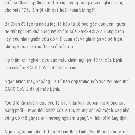
Tiến sĩ Shuibing Chen, một trong những tác giả của nghiên cứu,
cho biết: “Đây là một kết quả hoàn toàn bất ngờ”.
Bà Chen đã tạo ra nhiều loại tế bào từ tế bào gốc của con người
để thử nghiệm khả năng lây nhiễm của SARS-CoV-2. Bằng cách
này, các nhà nghiên cứu có thể quan sát và ghi nhận vô số triệu
chứng khác nhau xuất hiện ở mỗi mô.
Họ thậm chí nghiên cứu các mẫu khám nghiệm tử thi của bệnh
nhân nhiễm SARS-CoV-2 để chắc chắn.
Ngạc nhiên thay, khoảng 5% tế bào dopamine tiếp xúc với biến thể
SARS-CoV-2 đã bị mắc bệnh.
“Dù tỉ lệ lây nhiễm của các tế bào thần kinh dopamine không cao
bằng phổi – mục tiêu chính của vi rút, nhưng chỉ với một lượng nhỏ
cũng có thể gây ra ảnh hưởng nghiêm trọng”, vị tiến sĩ khẳng định.
Ngoài ra, không phải tất cả tế bào thần kinh đều dễ bị nhiễm vi rút