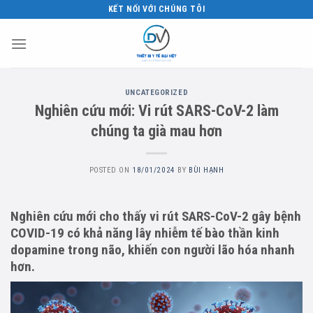
Skip
KẾT NỐI VỚI CHÚNG TÔI
to
content
UNCATEGORIZED
Nghiên cứu mới: Vi rút SARS-CoV-2 làm
chúng ta già mau hơn
POSTED ON
18/01/2024
BY
BÙI HẠNH
Nghiên cứu mới cho thấy vi rút SARS-CoV-2 gây bệnh
COVID-19 có khả năng lây nhiễm tế bào thần kinh
dopamine trong não, khiến con người lão hóa nhanh
hơn.