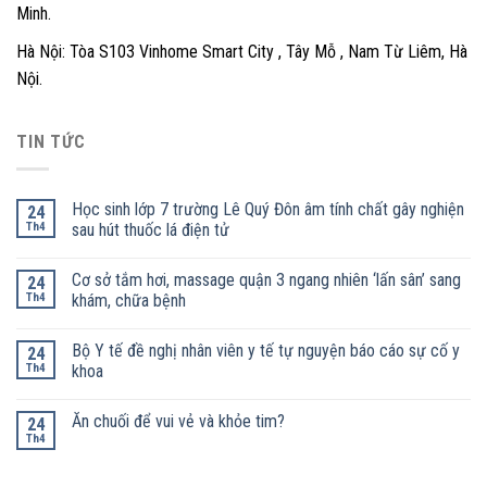
Minh.
Hà Nội: Tòa S103 Vinhome Smart City , Tây Mỗ , Nam Từ Liêm, Hà
Nội.
TIN TỨC
Học sinh lớp 7 trường Lê Quý Đôn âm tính chất gây nghiện
24
Th4
sau hút thuốc lá điện tử
Cơ sở tắm hơi, massage quận 3 ngang nhiên ‘lấn sân’ sang
24
Th4
khám, chữa bệnh
Bộ Y tế đề nghị nhân viên y tế tự nguyện báo cáo sự cố y
24
Th4
khoa
Ăn chuối để vui vẻ và khỏe tim?
24
Th4