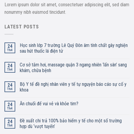
Lorem ipsum dolor sit amet, consectetuer adipiscing elit, sed diam
nonummy nibh euismod tincidunt.
LATEST POSTS
Học sinh lớp 7 trường Lê Quý Đôn âm tính chất gây nghiện
24
Th4
sau hút thuốc lá điện tử
Cơ sở tắm hơi, massage quận 3 ngang nhiên ‘lấn sân’ sang
24
Th4
khám, chữa bệnh
Bộ Y tế đề nghị nhân viên y tế tự nguyện báo cáo sự cố y
24
Th4
khoa
Ăn chuối để vui vẻ và khỏe tim?
24
Th4
Đề xuất chi trả 100% bảo hiểm y tế cho một số trường
24
Th4
hợp dù ‘vượt tuyến’