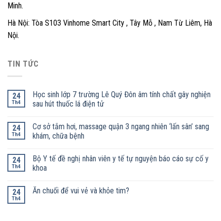
Minh.
Hà Nội: Tòa S103 Vinhome Smart City , Tây Mỗ , Nam Từ Liêm, Hà
Nội.
TIN TỨC
Học sinh lớp 7 trường Lê Quý Đôn âm tính chất gây nghiện
24
Th4
sau hút thuốc lá điện tử
Cơ sở tắm hơi, massage quận 3 ngang nhiên ‘lấn sân’ sang
24
Th4
khám, chữa bệnh
Bộ Y tế đề nghị nhân viên y tế tự nguyện báo cáo sự cố y
24
Th4
khoa
Ăn chuối để vui vẻ và khỏe tim?
24
Th4