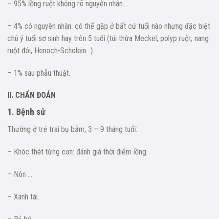
– 95% lồng ruột không rõ nguyên nhân.
– 4% có nguyên nhân: có thể gặp ở bất cứ tuổi nào nhưng đặc biệt
chú ý tuổi sơ sinh hay trên 5 tuổi (túi thừa Meckel, polyp ruột, nang
ruột đôi, Henoch-Scholein…).
– 1% sau phẫu thuật.
II. CHẨN ĐOÁN
1. Bệnh sử
Thường ở trẻ trai bụ bẫm, 3 – 9 tháng tuổi:
– Khóc thét từng cơn: đánh giá thời điểm lồng.
– Nôn …
– Xanh tái.