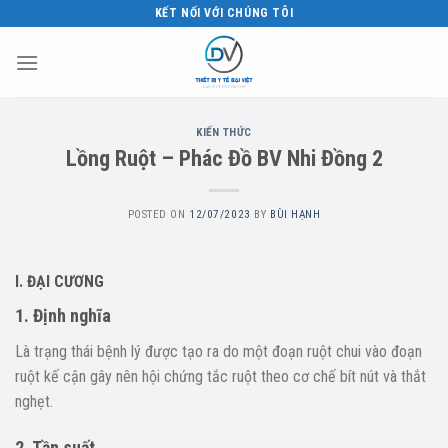
Skip
KẾT NỐI VỚI CHÚNG TÔI
to
content
KIẾN THỨC
Lồng Ruột – Phác Đồ BV Nhi Đồng 2
POSTED ON
12/07/2023
BY
BÙI HẠNH
I. ĐẠI CƯƠNG
1. Định nghĩa
Là trạng thái bệnh lý được tạo ra do một đoạn ruột chui vào đoạn
ruột kế cận gây nên hội chứng tắc ruột theo cơ chế bít nút và thắt
nghẹt.
2. Tần suất