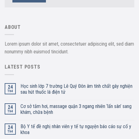
ABOUT
Lorem ipsum dolor sit amet, consectetuer adipiscing elit, sed diam
nonummy nibh euismod tincidunt.
LATEST POSTS
Học sinh lớp 7 trường Lê Quý Đôn âm tính chất gây nghiện
24
Th4
sau hút thuốc lá điện tử
Cơ sở tắm hơi, massage quận 3 ngang nhiên ‘lấn sân’ sang
24
Th4
khám, chữa bệnh
Bộ Y tế đề nghị nhân viên y tế tự nguyện báo cáo sự cố y
24
Th4
khoa