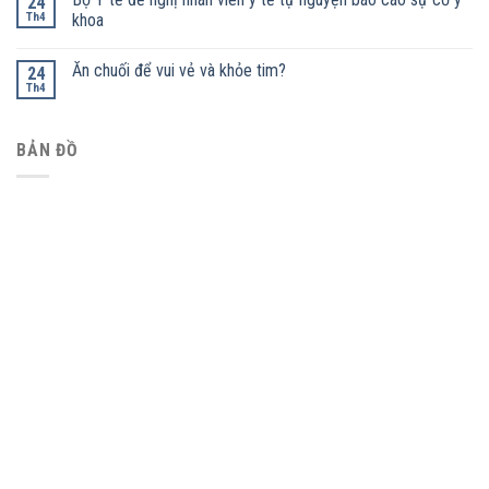
24
Th4
khoa
Ăn chuối để vui vẻ và khỏe tim?
24
Th4
BẢN ĐỒ