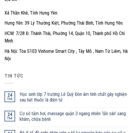
Xã Thần Khê, Tỉnh Hưng Yên.
Hưng Yên: 39 Lý Thường Kiệt, Phường Thái Bình, Tỉnh Hưng Yên.
HCM: 7/28 Đ. Thành Thái, Phường 14, Quận 10, Thành phố Hồ Chí
Minh.
Hà Nội: Tòa S103 Vinhome Smart City , Tây Mỗ , Nam Từ Liêm, Hà
Nội.
TIN TỨC
Học sinh lớp 7 trường Lê Quý Đôn âm tính chất gây nghiện
24
Th4
sau hút thuốc lá điện tử
Cơ sở tắm hơi, massage quận 3 ngang nhiên ‘lấn sân’ sang
24
Th4
khám, chữa bệnh
Bộ Y tế đề nghị nhân viên y tế tự nguyện báo cáo sự cố y