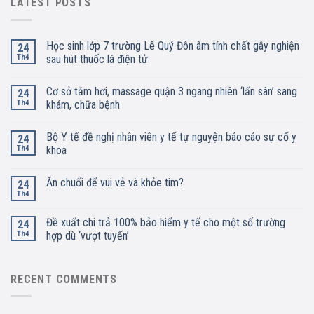
LATEST POSTS
Học sinh lớp 7 trường Lê Quý Đôn âm tính chất gây nghiện
24
Th4
sau hút thuốc lá điện tử
Cơ sở tắm hơi, massage quận 3 ngang nhiên ‘lấn sân’ sang
24
Th4
khám, chữa bệnh
Bộ Y tế đề nghị nhân viên y tế tự nguyện báo cáo sự cố y
24
Th4
khoa
Ăn chuối để vui vẻ và khỏe tim?
24
Th4
Đề xuất chi trả 100% bảo hiểm y tế cho một số trường
24
Th4
hợp dù ‘vượt tuyến’
RECENT COMMENTS