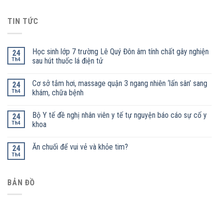
TIN TỨC
Học sinh lớp 7 trường Lê Quý Đôn âm tính chất gây nghiện
24
Th4
sau hút thuốc lá điện tử
Cơ sở tắm hơi, massage quận 3 ngang nhiên ‘lấn sân’ sang
24
Th4
khám, chữa bệnh
Bộ Y tế đề nghị nhân viên y tế tự nguyện báo cáo sự cố y
24
Th4
khoa
Ăn chuối để vui vẻ và khỏe tim?
24
Th4
BẢN ĐỒ