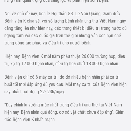
nâng tầm quan trọng của sàng lọc và phát hiện sớm bệnh.
Nói về chủ đề này, bên lề Hội thảo GS. Lê Văn Quảng, Giám đốc
Bệnh viện K chia sẻ, với số lượng bệnh nhân ung thư Việt Nam ngày
càng tăng lên như hiện nay, các trang thiết bị điều trị trong nước dù
ngang tầm với các quốc gia trên thế giới nhưng vẫn còn hạn chế
trong công tác phục vụ điều trị cho người bệnh.
Hiện nay, Bệnh viện K mỗi năm phẫu thuật 26.000 trường hợp, điều
trị, xạ trị 17.000 bệnh nhân, điều trị hóa chất 18.000 bệnh nhân.
Bệnh viện chỉ có 6 máy xạ trị, do đó nhiều bệnh nhân phải xạ trị
buổi tối mới đáp ứng đủ yêu cầu. Mỗi máy xạ trị của Bệnh viện hiện
nay phải hoạt động 22- 23h/ngày.
“Đây chính là vướng mắc nhất trong điều trị ung thư tại Việt Nam
hiện nay. Bệnh nhân quá đông, cơ sở vật chất chưa đáp ứng”, Giám
đốc Bệnh viện K nhấn mạnh.