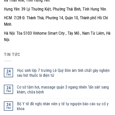
Xã Thần Khê, Tỉnh Hưng Yên.
Hưng Yên: 39 Lý Thường Kiệt, Phường Thái Bình, Tỉnh Hưng Yên.
HCM: 7/28 Đ. Thành Thái, Phường 14, Quận 10, Thành phố Hồ Chí
Minh.
Hà Nội: Tòa S103 Vinhome Smart City , Tây Mỗ , Nam Từ Liêm, Hà
Nội.
TIN TỨC
Học sinh lớp 7 trường Lê Quý Đôn âm tính chất gây nghiện
24
Th4
sau hút thuốc lá điện tử
Cơ sở tắm hơi, massage quận 3 ngang nhiên ‘lấn sân’ sang
24
Th4
khám, chữa bệnh
Bộ Y tế đề nghị nhân viên y tế tự nguyện báo cáo sự cố y
24
Th4
khoa