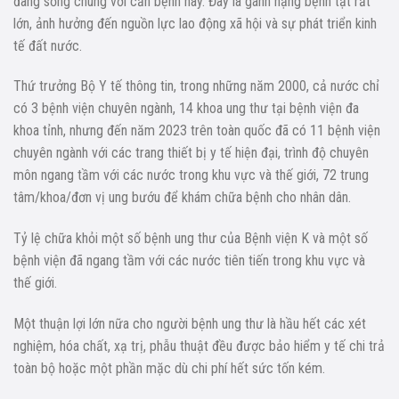
đang sống chung với căn bệnh này. Đây là gánh nặng bệnh tật rất
lớn, ảnh hưởng đến nguồn lực lao động xã hội và sự phát triển kinh
tế đất nước.
Thứ trưởng Bộ Y tế thông tin, trong những năm 2000, cả nước chỉ
có 3 bệnh viện chuyên ngành, 14 khoa ung thư tại bệnh viện đa
khoa tỉnh, nhưng đến năm 2023 trên toàn quốc đã có 11 bệnh viện
chuyên ngành với các trang thiết bị y tế hiện đại, trình độ chuyên
môn ngang tầm với các nước trong khu vực và thế giới, 72 trung
tâm/khoa/đơn vị ung bướu để khám chữa bệnh cho nhân dân.
Tỷ lệ chữa khỏi một số bệnh ung thư của Bệnh viện K và một số
bệnh viện đã ngang tầm với các nước tiên tiến trong khu vực và
thế giới.
Một thuận lợi lớn nữa cho người bệnh ung thư là hầu hết các xét
nghiệm, hóa chất, xạ trị, phẫu thuật đều được
bảo hiểm y tế chi trả
toàn bộ hoặc một phần mặc dù chi phí hết sức tốn kém.