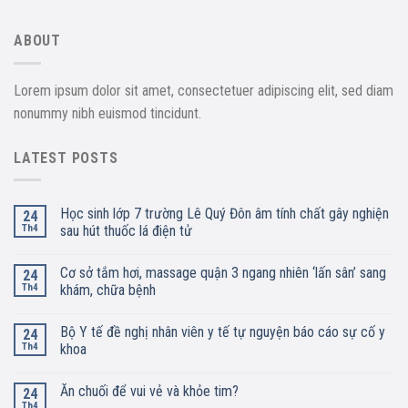
ABOUT
Lorem ipsum dolor sit amet, consectetuer adipiscing elit, sed diam
nonummy nibh euismod tincidunt.
LATEST POSTS
Học sinh lớp 7 trường Lê Quý Đôn âm tính chất gây nghiện
24
Th4
sau hút thuốc lá điện tử
Cơ sở tắm hơi, massage quận 3 ngang nhiên ‘lấn sân’ sang
24
Th4
khám, chữa bệnh
Bộ Y tế đề nghị nhân viên y tế tự nguyện báo cáo sự cố y
24
Th4
khoa
Ăn chuối để vui vẻ và khỏe tim?
24
Th4