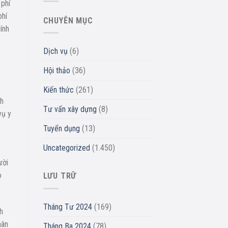
 phí
phí
CHUYÊN MỤC
ính
Dịch vụ
(6)
Hội thảo
(36)
Kiến thức
(261)
ch
Tư vấn xây dựng
(8)
vụ y
Tuyển dụng
(13)
Uncategorized
(1.450)
ười
o
LƯU TRỮ
Tháng Tư 2024
(169)
h
hân
Tháng Ba 2024
(78)