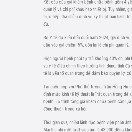
Kết cấu của giá khám bệnh chữa bệnh gồm 4 yếu tố
quản lý và chi phí khấu hao thiết bị. Tuy nhiên, g
trực tiếp. Giá nhiều dịch vụ kỹ thuật ban hành t
đủ.
Bộ Y tế dự kiến đến cuối năm 2024, giá dịch vụ 
cấu vào giá chiếm 5%, còn lại là chi phí quản lý.
Hiện người bệnh phải tự trả khoảng 40% chi phí 
vụ y tế điều chỉnh theo hướng tính đúng, tính đủ 
tế là yếu tố quan trọng để đảm bảo quyền lợi củ
Tại cuộc họp với Phó thủ tướng Trần Hồng Hà c
định mức kinh tế kỹ thuật là “rất quan trọng để 
bệnh”. Lộ trình tăng giá khám chữa bệnh cần lựa
đồng thuận trong xã hội.
Thời gian qua, nhiều lãnh đạo bệnh viện phản ánh 
Mai thu phí một lượt siêu âm là 43.900 đồng khô