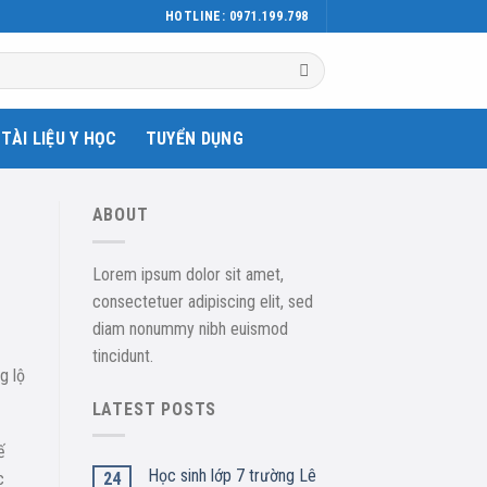
HOTLINE: 0971.199.798
TÀI LIỆU Y HỌC
TUYỂN DỤNG
ABOUT
Lorem ipsum dolor sit amet,
consectetuer adipiscing elit, sed
diam nonummy nibh euismod
tincidunt.
g lộ
LATEST POSTS
ế
Học sinh lớp 7 trường Lê
24
c