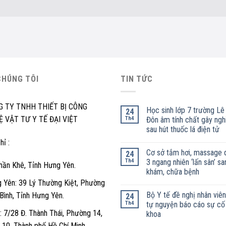
CHÚNG TÔI
TIN TỨC
G TY TNHH THIẾT BỊ CÔNG
Học sinh lớp 7 trường Lê
24
 VẬT TƯ Y TẾ ĐẠI VIỆT
Th4
Đôn âm tính chất gây ngh
sau hút thuốc lá điện tử
hỉ :
Cơ sở tắm hơi, massage 
24
Th4
3 ngang nhiên ‘lấn sân’ sa
hần Khê, Tỉnh Hưng Yên.
khám, chữa bệnh
 Yên: 39 Lý Thường Kiệt, Phường
Bộ Y tế đề nghị nhân viên
 Bình, Tỉnh Hưng Yên.
24
Th4
tự nguyện báo cáo sự cố
 7/28 Đ. Thành Thái, Phường 14,
khoa
 10, Thành phố Hồ Chí Minh.