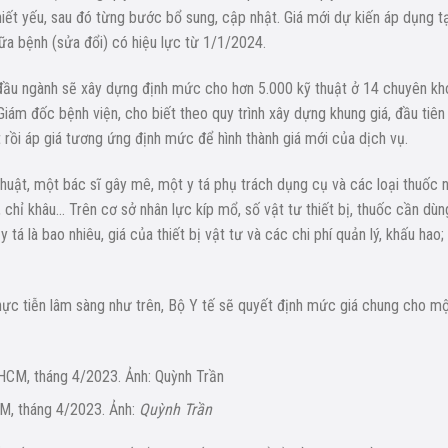
hiết yếu, sau đó từng bước bổ sung, cập nhật. Giá mới dự kiến áp dụng tạ
ữa bệnh (sửa đổi) có hiệu lực từ 1/1/2024.
đầu ngành sẽ xây dựng định mức cho hơn 5.000 kỹ thuật ở 14 chuyên kh
ám đốc bệnh viện, cho biết theo quy trình xây dựng khung giá, đầu tiên
 rồi áp giá tương ứng định mức để hình thành giá mới của dịch vụ.
thuật, một bác sĩ gây mê, một y tá phụ trách dụng cụ và các loại thuốc 
 chỉ khâu… Trên cơ sở nhân lực kíp mổ, số vật tư thiết bị, thuốc cần dùn
 tá là bao nhiêu, giá của thiết bị vật tư và các chi phí quản lý, khấu hao;
ực tiễn lâm sàng như trên, Bộ Y tế sẽ quyết định mức giá chung cho m
CM, tháng 4/2023. Ảnh:
Quỳnh Trần