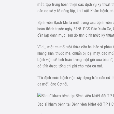
mắt, tập trung hoàn thiện các dịch vụ kỹ thuật t
các cơ sở y tế công lập, khi Luật Khám bệnh, ch
Bệnh viện Bạch Mai là một trong các bệnh viện 
hoàn thành trước ngày 31/8. PGS Đào Xuân Cơ, Gi
cần lập danh mục, sau đó tính định mức kỹ thuật
Ví dụ, một ca mổ ruột thừa cần hai bác sĩ phẫu 
kháng sinh, thuốc mê, chuẩn bị loại máy, dao mổ,
bệnh viện sẽ tính toán lương một giờ của bác sĩ, y
đó tính được tổng chi phí cho một ca mổ.
“Từ định mức bệnh viện xây dựng trên căn cứ th
ca mổ”, ông Cơ nói.
Bác sĩ khám bệnh tại Bệnh viện Nhiệt đới TP H