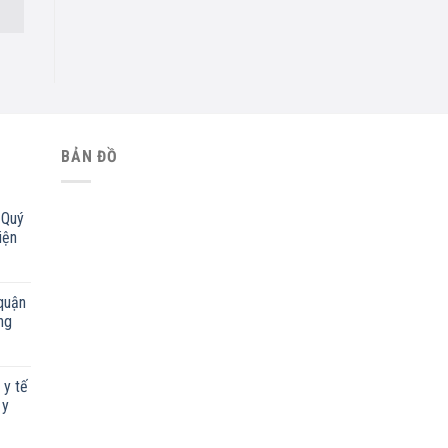
BẢN ĐỒ
 Quý
iện
quận
ng
 y tế
 y