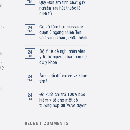
Th4
Quý Đôn âm tính chất gây
i
nghiện sau hút thuốc lá
điện tử
oa,
Cơ sở tắm hơi, massage
24
Th4
quận 3 ngang nhiên ‘lấn
sân’ sang khám, chữa bệnh
Bộ Y tế đề nghị nhân viên
24
như
Th4
y tế tự nguyện báo cáo sự
g,
cố y khoa
 từ
Ăn chuối để vui vẻ và khỏe
24
Th4
tim?
ột
Đề xuất chi trả 100% bảo
24
Th4
hiểm y tế cho một số
trường hợp dù ‘vượt tuyến’
RECENT COMMENTS