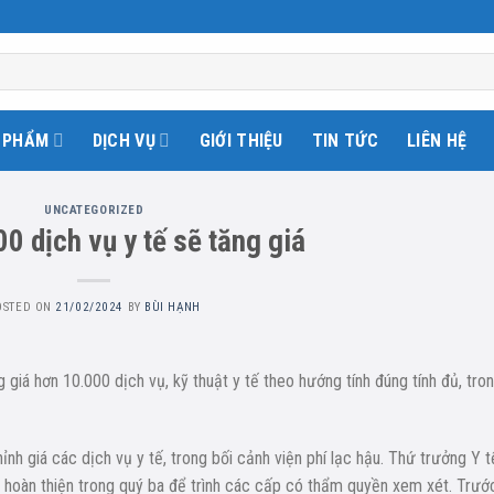
 PHẨM
DỊCH VỤ
GIỚI THIỆU
TIN TỨC
LIÊN HỆ
UNCATEGORIZED
0 dịch vụ y tế sẽ tăng giá
OSTED ON
21/02/2024
BY
BÙI HẠNH
giá hơn 10.000 dịch vụ, kỹ thuật y tế theo hướng tính đúng tính đủ, tron
nh giá các dịch vụ y tế, trong bối cảnh viện phí lạc hậu. Thứ trưởng Y t
 hoàn thiện trong quý ba để trình các cấp có thẩm quyền xem xét. Trướ