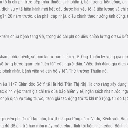
 là chi phí trực tiếp (như thuốc, sinh phẩm); tiền lương, tiền công; chi
iá dịch vụ y tế hiện hành mới kết cấu được hai yếu tố là tiền lương và chi 
ừ gần 20 năm trước, cần phải cập nhật, điều chỉnh theo hướng tính đúng, t
khám chữa bệnh tăng 9%, trong đó chi phí do điều chỉnh lương cơ sở kết
khám, chữa bệnh, số còn lại từ bảo hiểm y tế. Ông Thuấn hy vọng giá dị
sẽ từng bước giảm chi “tiền túi” của người dân. “Việc tính đúng giá dịch 
a bệnh nhân, bệnh viện và cán bộ y tế”, Thứ trưởng Thuấn nói.
hiều 11/7, Giám đốc Sở Y tế Hà Nội Trần Thị Nhị Hà cho rằng xây dựng
xác định việc tham gia chi trả của bảo hiểm y tế, ngân sách nhà nước, ng
 chọn dịch vụ tăng trước, đánh giá tác động trước khi mở rộng, từ đó tạ
giá viện phí đã rất lạc hậu, trượt giá qua từng năm. Ví dụ, Bệnh viện Bạc
ng đủ để chi trả hao mòn máy móc, chưa tính tới tiền nhân công. Bệnh n