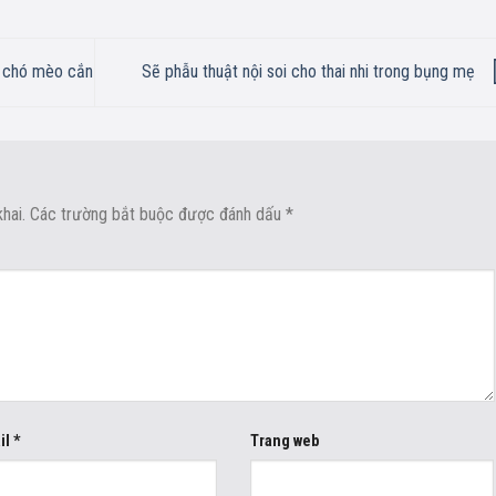
ị chó mèo cắn
Sẽ phẫu thuật nội soi cho thai nhi trong bụng mẹ
hai.
Các trường bắt buộc được đánh dấu
*
il
*
Trang web