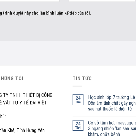
g trình duyệt này cho lần bình luận kế tiếp của tôi.
CHÚNG TÔI
TIN TỨC
G TY TNHH THIẾT BỊ CÔNG
Học sinh lớp 7 trường Lê
24
 VẬT TƯ Y TẾ ĐẠI VIỆT
Th4
Đôn âm tính chất gây ngh
sau hút thuốc lá điện tử
hỉ :
Cơ sở tắm hơi, massage 
24
Th4
3 ngang nhiên ‘lấn sân’ sa
hần Khê, Tỉnh Hưng Yên.
khám, chữa bệnh