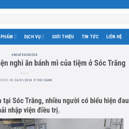
 PHẨM
DỊCH VỤ
GIỚI THIỆU
TIN TỨC
LIÊN HỆ
UNCATEGORIZED
ện nghi ăn bánh mì của tiệm ở Sóc Trăng
OSTED ON
26/01/2024
BY
BÙI HẠNH
 tại Sóc Trăng, nhiều người có biểu hiện đau
i nhập viện điều trị.