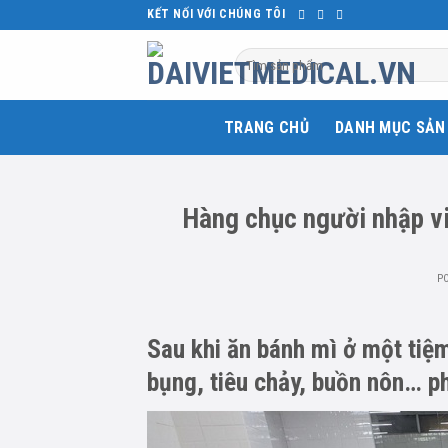
Skip
KẾT NỐI VỚI CHÚNG TÔI
to
Tìm
content
kiếm:
TRANG CHỦ
DANH MỤC SẢN
Hàng chục người nhập vi
P
Sau khi ăn bánh mì ở một tiệm
bụng, tiêu chảy, buồn nôn… phả