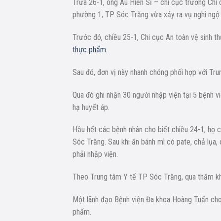
Trưa 26-1, ông Âu Hiền Sĩ – chi cục trưởng Chi
phường 1, TP Sóc Trăng vừa xảy ra vụ nghi ng
Trước đó, chiều 25-1, Chi cục An toàn vệ sinh 
thực phẩm
.
Sau đó, đơn vị này nhanh chóng phối hợp với Trun
Qua đó ghi nhận 30 người nhập viện tại 5 bệnh vi
hạ huyết áp.
Hầu hết các bệnh nhân cho biết chiều 24-1, họ 
Sóc Trăng. Sau khi ăn bánh mì có pate, chả lụa,
phải nhập viện.
Theo Trung tâm Y tế TP Sóc Trăng, qua thăm khá
Một lãnh đạo Bệnh viện Đa khoa Hoàng Tuấn cho 
phẩm.