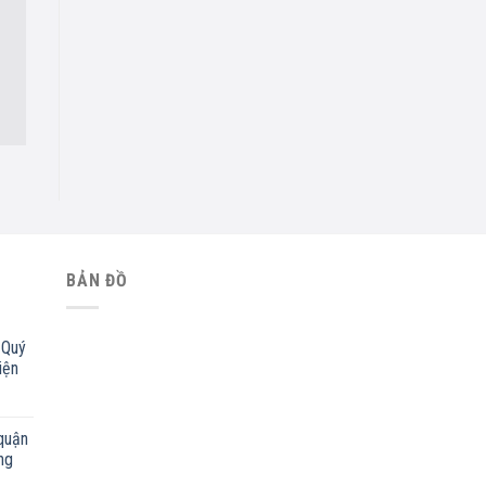
BẢN ĐỒ
 Quý
iện
quận
ng