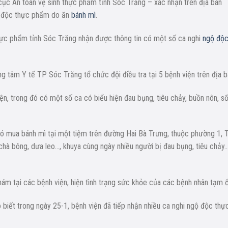
 cục An toàn vệ sinh thực phẩm tỉnh Sóc Trăng – xác nhận trên địa bàn
ộ độc thực phẩm do ăn
bánh mì
.
thực phẩm tỉnh Sóc Trăng nhận được thông tin có một số ca nghi
ngộ độ
g tâm Y tế TP Sóc Trăng tổ chức đội điều tra tại 5 bệnh viện trên địa b
ện, trong đó có một số ca có biểu hiện đau bụng, tiêu chảy, buồn nôn, số
có mua bánh mì tại một tiệm trên đường Hai Bà Trưng, thuộc phường 1, 
 chà bông, dưa leo…, khuya cùng ngày nhiều người bị đau bụng, tiêu chảy
m tại các bệnh viện, hiện tình trạng sức khỏe của các bệnh nhân tạm ổ
biết trong ngày 25-1, bệnh viện đã tiếp nhận nhiều ca nghi ngộ độc thự