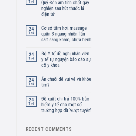
Th4
Quý Đôn âm tính chất gây
nghiện sau hút thuốc lá
điện tử
Cơ sở tắm hơi, massage
24
Th4
quận 3 ngang nhiên ‘lấn
sân’ sang khám, chữa bệnh
Bộ Y tế đề nghị nhân viên
24
Th4
y tế tự nguyện báo cáo sự
cố y khoa
Ăn chuối để vui vẻ và khỏe
24
Th4
tim?
Đề xuất chi trả 100% bảo
24
Th4
hiểm y tế cho một số
trường hợp dù ‘vượt tuyến’
RECENT COMMENTS