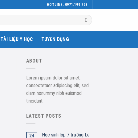
HOTLINE: 0971.199.798
TÀI LIỆU Y HỌC
TUYỂN DỤNG
ABOUT
Lorem ipsum dolor sit amet,
consectetuer adipiscing elit, sed
diam nonummy nibh euismod
tincidunt.
LATEST POSTS
Học sinh lớp 7 trường Lê
24