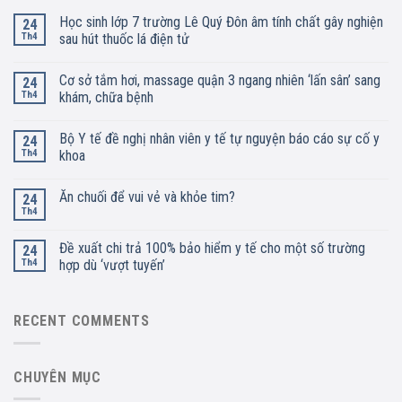
Học sinh lớp 7 trường Lê Quý Đôn âm tính chất gây nghiện
24
Th4
sau hút thuốc lá điện tử
Cơ sở tắm hơi, massage quận 3 ngang nhiên ‘lấn sân’ sang
24
Th4
khám, chữa bệnh
Bộ Y tế đề nghị nhân viên y tế tự nguyện báo cáo sự cố y
24
Th4
khoa
Ăn chuối để vui vẻ và khỏe tim?
24
Th4
Đề xuất chi trả 100% bảo hiểm y tế cho một số trường
24
Th4
hợp dù ‘vượt tuyến’
RECENT COMMENTS
CHUYÊN MỤC