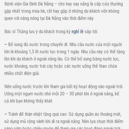
Bệnh viện Gia Đình Đà Nẵng – cho hay say nắng là cấp cứu thường
gặp nhất trong mùa hè, rất hay gặp ở những du khách vốn không
quen với nắng nóng tại Đà Nẵng vào thời điểm này.
Bác sĩ Thắng lưu ý du khách trong kỳ
nghỉ lễ
sắp tới:
–
Bổ sung đủ nước trong chuyến đi: Nhu cầu nước của một người
lớn là khoảng 1,5 lít nước lọc trong 1 ngày. Nhu cầu này có thể tăng
lên khi du khách ở ngoài nắng lâu. Có thể bổ sung bằng nước lọc,
nước khoáng, nước trái cây hoặc các nước uống thể thao chứa
nhiều chất điện giải.
Nên uống nước trước khi tham gia bất kỳ hoạt động nào ngoài trời.
Uống một ngụm nước nhỏ mỗi 20 – 30 phút khi ở ngoài nắng, kể
cả khi bạn không thấy khát.
–
Tránh để thân nhiệt tăng quá cao: Sử dụng quần áo thoáng mát,
sử dụng mũ rộng vành khi đi ra ngoài nắng. Nên lựa chọn thời điểm
sáng sớm hoặc chiều muộn để tham gia các hoạt động ngoài trời.