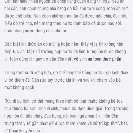
Cần tìm hiểu nhiều nguồn để chọn hàng quán đáng tin cậy. Nếu ăn
hải sản, nên chọn những nhà hàng có hải sản tươi sống, món ăn mới
được chế biến. Nên chọn những món ăn đã được nấu chín, đun sôi.
Nếu có trẻ nhỏ, nên mang theo nước đảm bảo đã được nấu sôi,
hoặc dùng nước đóng chai cho bé.
Đặc biệt khi thức ăn có mùi lạ hoặc nếm thấy vị lạ thì không nên
tiếp tục ăn. Một số trường hợp nước đá làm từ nguồn nước không
an toàn cũng là nguy cơ dẫn đến mất
vệ sinh an toàn thực phẩm
.
Trong một số trường hợp, có thể thay thế bằng nước ướp lạnh thay
vì bỏ thêm đá. Cần rửa tay trước khi ăn và sau khi chạm vào bề
mặt không sạch.
“Khi đi du lịch, có thể mang theo một số loại thuốc không kê toa
như thuốc hạ sốt, men vi sinh, thuốc bù dịch điện giải. Trong trường
hợp nôn ói, tiêu chảy, đau bụng, nổi ban ngứa sau ăn… nên đến
trung tâm y tế gần nhất để được thăm khám và xử trí kịp thời”, bác
sĩ Đoan khuyến cáo.