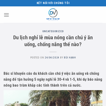
Skip
KẾT NỐI VỚI CHÚNG TÔI
to
content
UNCATEGORIZED
Du lịch nghỉ lễ mùa nóng cần chú ý ăn
uống, chống nắng thế nào?
POSTED ON
24/04/2024
BY
BÙI HẠNH
Bác sĩ khuyến cáo du khách cần chú ý việc ăn uống và chống
nắng để tận hưởng 5 ngày nghỉ lễ 30-4 và 1-5, khi dự báo nắng
nóng bao trùm khắp các tỉnh thành trên cả nước.