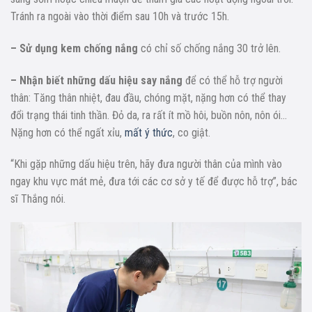
Tránh ra ngoài vào thời điểm sau 10h và trước 15h.
– Sử dụng kem chống nắng
có chỉ số chống nắng 30 trở lên.
– Nhận biết những dấu hiệu say nắng
để có thể hỗ trợ người
thân: Tăng thân nhiệt, đau đầu, chóng mặt, nặng hơn có thể thay
đổi trạng thái tinh thần. Đỏ da, ra rất ít mồ hôi, buồn nôn, nôn ói…
Nặng hơn có thể ngất xỉu,
mất ý thức
, co giật.
“Khi gặp những dấu hiệu trên, hãy đưa người thân của mình vào
ngay khu vực mát mẻ, đưa tới các cơ sở y tế để được hỗ trợ”, bác
sĩ Thắng nói.