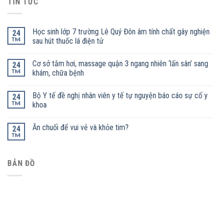
TIN TỨC
Học sinh lớp 7 trường Lê Quý Đôn âm tính chất gây nghiện
24
Th4
sau hút thuốc lá điện tử
Cơ sở tắm hơi, massage quận 3 ngang nhiên ‘lấn sân’ sang
24
Th4
khám, chữa bệnh
Bộ Y tế đề nghị nhân viên y tế tự nguyện báo cáo sự cố y
24
Th4
khoa
Ăn chuối để vui vẻ và khỏe tim?
24
Th4
BẢN ĐỒ