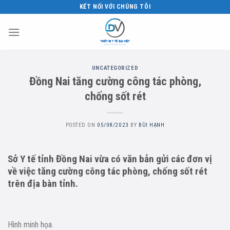
Skip
KẾT NỐI VỚI CHÚNG TÔI
to
content
UNCATEGORIZED
Đồng Nai tăng cường công tác phòng,
chống sốt rét
POSTED ON
05/08/2023
BY
BÙI HẠNH
Sở Y tế tỉnh Đồng Nai vừa có văn bản gửi các đơn vị
về việc tăng cường công tác phòng, chống sốt rét
trên địa bàn tỉnh.
Hình minh họa.