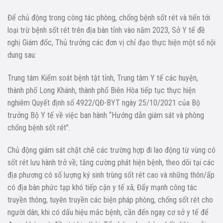
Để chủ động trong công tác phòng, chống bệnh sốt rét và tiến tới
loại trừ bệnh sốt rét trên địa bàn tỉnh vào năm 2023, Sở Y tế đề
nghị Giám đốc, Thủ trưởng các đơn vị chỉ đạo thực hiện một số nội
dung sau:
Trung tâm Kiểm soát bệnh tật tỉnh, Trung tâm Y tế các huyện,
thành phố Long Khánh, thành phố Biên Hòa tiếp tục thực hiện
nghiêm Quyết định số 4922/QĐ-BYT ngày 25/10/2021 của Bộ
trưởng Bộ Y tế về việc ban hành “Hướng dẫn giám sát và phòng
chống bệnh sốt rét”.
Chủ động giám sát chặt chẽ các trường hợp đi lao động từ vùng có
sốt rét lưu hành trở về; tăng cường phát hiện bệnh, theo dõi tại các
địa phương có số lượng ký sinh trùng sốt rét cao và những thôn/ấp
có địa bàn phức tạp khó tiếp cận y tế xã; Đẩy mạnh công tác
truyền thông, tuyên truyền các biện pháp phòng, chống sốt rét cho
người dân, khi có dấu hiệu mắc bệnh, cần đến ngay cơ sở y tế để