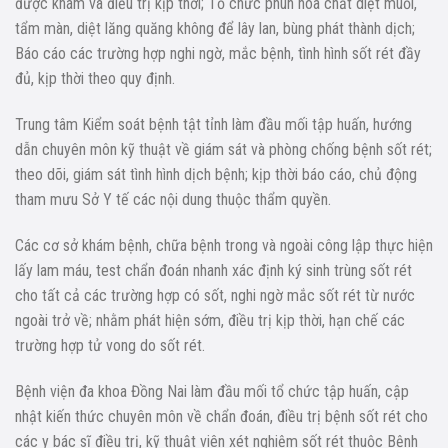
được khám và điều trị kịp thời; Tổ chức phun hóa chất diệt muỗi,
tẩm màn, diệt lăng quăng không để lây lan, bùng phát thành dịch;
Báo cáo các trường hợp nghi ngờ, mắc bệnh, tình hình sốt rét đầy
đủ, kịp thời theo quy định.
Trung tâm Kiểm soát bệnh tật tỉnh làm đầu mối tập huấn, hướng
dẫn chuyên môn kỹ thuật về giám sát và phòng chống bệnh sốt rét;
theo dõi, giám sát tình hình dịch bệnh; kịp thời báo cáo, chủ động
tham mưu Sở Y tế các nội dung thuộc thẩm quyền.
Các cơ sở khám bệnh, chữa bệnh trong và ngoài công lập thực hiện
lấy lam máu, test chẩn đoán nhanh xác định ký sinh trùng sốt rét
cho tất cả các trường hợp có sốt, nghi ngờ mắc sốt rét từ nước
ngoài trở về; nhằm phát hiện sớm, điều trị kịp thời, hạn chế các
trường hợp tử vong do sốt rét.
Bệnh viện đa khoa Đồng Nai làm đầu mối tổ chức tập huấn, cập
nhật kiến thức chuyên môn về chẩn đoán, điều trị bệnh sốt rét cho
các y bác sĩ điều trị, kỹ thuật viên xét nghiệm sốt rét thuộc Bệnh