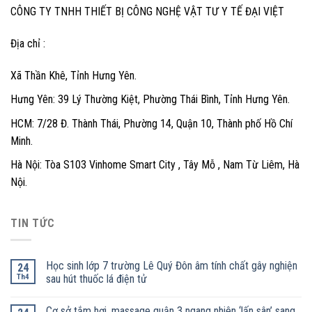
CÔNG TY TNHH THIẾT BỊ CÔNG NGHỆ VẬT TƯ Y TẾ ĐẠI VIỆT
Địa chỉ :
Xã Thần Khê, Tỉnh Hưng Yên.
Hưng Yên: 39 Lý Thường Kiệt, Phường Thái Bình, Tỉnh Hưng Yên.
HCM: 7/28 Đ. Thành Thái, Phường 14, Quận 10, Thành phố Hồ Chí
Minh.
Hà Nội: Tòa S103 Vinhome Smart City , Tây Mỗ , Nam Từ Liêm, Hà
Nội.
TIN TỨC
Học sinh lớp 7 trường Lê Quý Đôn âm tính chất gây nghiện
24
Th4
sau hút thuốc lá điện tử
Cơ sở tắm hơi, massage quận 3 ngang nhiên ‘lấn sân’ sang