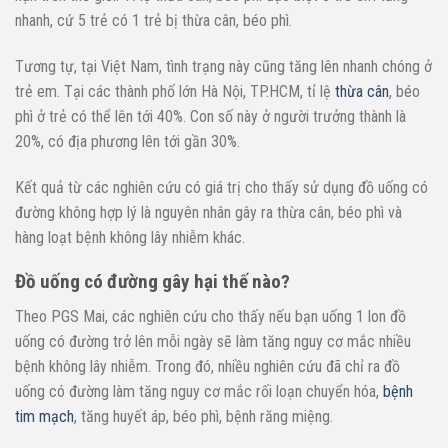
nhanh, cứ 5 trẻ có 1 trẻ bị thừa cân, béo phì.
Tương tự, tại Việt Nam, tình trạng này cũng tăng lên nhanh chóng ở
trẻ em. Tại các thành phố lớn Hà Nội, TP.HCM, tỉ lệ
thừa cân
, béo
phì ở trẻ có thể lên tới 40%. Con số này ở người trưởng thành là
20%, có địa phương lên tới gần 30%.
Kết quả từ các nghiên cứu có giá trị cho thấy sử dụng đồ uống có
đường không hợp lý là nguyên nhân gây ra thừa cân, béo phì và
hàng loạt bệnh không lây nhiễm khác.
Đồ uống có đường gây hại thế nào?
Theo PGS Mai, các nghiên cứu cho thấy nếu bạn uống 1 lon đồ
uống có đường trở lên mỗi ngày sẽ làm tăng nguy cơ mắc nhiều
bệnh không lây nhiễm. Trong đó, nhiều nghiên cứu đã chỉ ra đồ
uống có đường làm tăng nguy cơ mắc rối loạn chuyển hóa,
bệnh
tim mạch
, tăng huyết áp, béo phì, bệnh răng miệng.