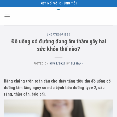
Skip
KẾT NỐI VỚI CHÚNG TÔI
to
content
UNCATEGORIZED
Đồ uống có đường đang âm thầm gây hại
sức khỏe thế nào?
POSTED ON
05/04/2024
BY
BÙI HẠNH
Bằng chứng trên toàn cầu cho thấy tăng tiêu thụ đồ uống có
đường làm tăng nguy cơ mắc bệnh tiểu đường type 2, sâu
răng, thừa cân, béo phì.