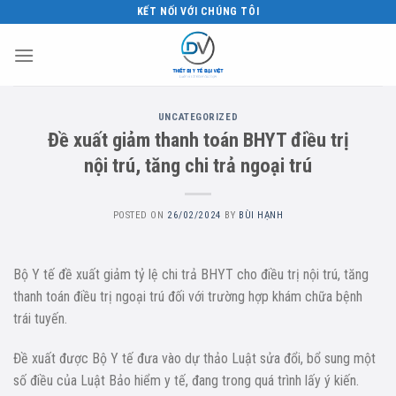
Skip
KẾT NỐI VỚI CHÚNG TÔI
to
content
UNCATEGORIZED
Đề xuất giảm thanh toán BHYT điều trị
nội trú, tăng chi trả ngoại trú
POSTED ON
26/02/2024
BY
BÙI HẠNH
Bộ Y tế đề xuất giảm tỷ lệ chi trả BHYT cho điều trị nội trú, tăng
thanh toán điều trị ngoại trú đối với trường hợp khám chữa bệnh
trái tuyến.
Đề xuất được Bộ Y tế đưa vào dự thảo Luật sửa đổi, bổ sung một
số điều của Luật Bảo hiểm y tế, đang trong quá trình lấy ý kiến.