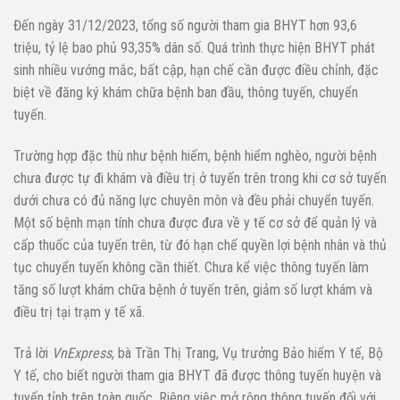
Đến ngày 31/12/2023, tổng số người tham gia BHYT hơn 93,6
triệu, tỷ lệ bao phủ 93,35% dân số. Quá trình thực hiện BHYT phát
sinh nhiều vướng mắc, bất cập, hạn chế cần được điều chỉnh, đặc
biệt về đăng ký khám chữa bệnh ban đầu, thông tuyến, chuyển
tuyến.
Trường hợp đặc thù như bệnh hiếm, bệnh hiểm nghèo, người bệnh
chưa được tự đi khám và điều trị ở tuyến trên trong khi cơ sở tuyến
dưới chưa có đủ năng lực chuyên môn và đều phải chuyển tuyến.
Một số bệnh mạn tính chưa được đưa về y tế cơ sở để quản lý và
cấp thuốc của tuyến trên, từ đó hạn chế quyền lợi bệnh nhân và thủ
tục chuyển tuyến không cần thiết. Chưa kể việc thông tuyến làm
tăng số lượt khám chữa bệnh ở tuyến trên, giảm số lượt khám và
điều trị tại trạm y tế xã.
Trả lời
VnExpress
, bà Trần Thị Trang, Vụ trưởng Bảo hiểm Y tế, Bộ
Y tế, cho biết người tham gia BHYT đã được thông tuyến huyện và
tuyến tỉnh trên toàn quốc. Riêng việc mở rộng thông tuyến đối với