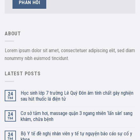
ABOUT
Lorem ipsum dolor sit amet, consectetuer adipiscing elit, sed diam
nonummy nibh euismod tincidunt.
LATEST POSTS
Học sinh lớp 7 trường Lê Quý Đôn âm tính chất gây nghiện
24
Th4
sau hút thuốc lá điện tử
Cơ sở tắm hơi, massage quận 3 ngang nhiên ‘lấn sân’ sang
24
Th4
khám, chữa bệnh
Bộ Y tế đề nghị nhân viên y tế tự nguyện báo cáo sự cố y
24
Th4
khoa