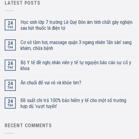
LATEST POSTS
Học sinh lớp 7 trường Lê Quý Đôn âm tính chất gây nghiện
24
Th4
sau hút thuốc lá điện tử
Cơ sở tắm hơi, massage quận 3 ngang nhiên ‘lấn sân’ sang
24
Th4
khám, chữa bệnh
Bộ Y tế đề nghị nhân viên y tế tự nguyện báo cáo sự cố y
24
Th4
khoa
Ăn chuối để vui vẻ và khỏe tim?
24
Th4
Đề xuất chi trả 100% bảo hiểm y tế cho một số trường
24
Th4
hợp dù ‘vượt tuyến’
RECENT COMMENTS