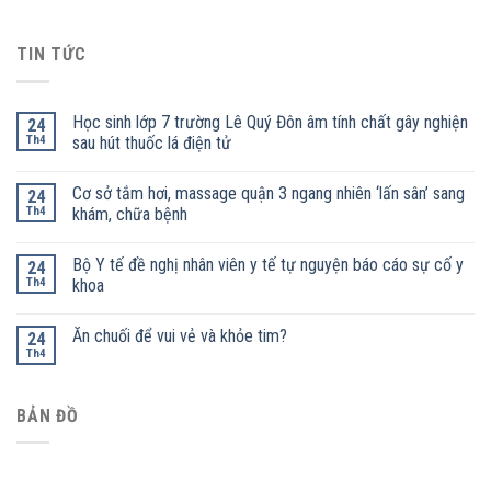
TIN TỨC
Học sinh lớp 7 trường Lê Quý Đôn âm tính chất gây nghiện
24
Th4
sau hút thuốc lá điện tử
Cơ sở tắm hơi, massage quận 3 ngang nhiên ‘lấn sân’ sang
24
Th4
khám, chữa bệnh
Bộ Y tế đề nghị nhân viên y tế tự nguyện báo cáo sự cố y
24
Th4
khoa
Ăn chuối để vui vẻ và khỏe tim?
24
Th4
BẢN ĐỒ