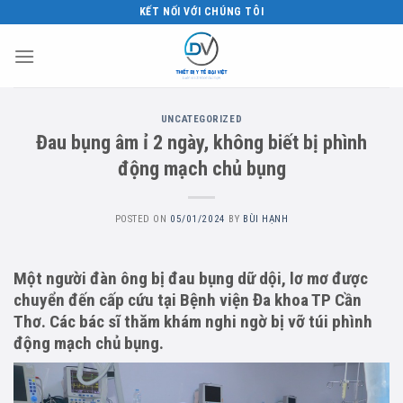
Skip
KẾT NỐI VỚI CHÚNG TÔI
to
content
UNCATEGORIZED
Đau bụng âm ỉ 2 ngày, không biết bị phình
động mạch chủ bụng
POSTED ON
05/01/2024
BY
BÙI HẠNH
Một người đàn ông bị đau bụng dữ dội, lơ mơ được
chuyển đến cấp cứu tại Bệnh viện Đa khoa TP Cần
Thơ. Các bác sĩ thăm khám nghi ngờ bị vỡ túi phình
động mạch chủ bụng.