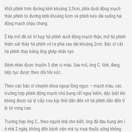
Khối phình trên đường kính khoảng 3,5cm, phía dưới động mạch
thận phình to đường kính khoảng 6cm và phình kéo dài xuống hai
động mạch chậu chung.
Ê kíp mổ đã xử trí kẹp túi phình dưới động mạch thận, mở túi phình
thám sát thấy túi phình vỡ ra phía sau dài khoảng 2cm. Bác sĩ cắt
túi phình thay bằng ống ghép nhân tạo.
Bệnh nhân được truyền 5 đơn vị máu. Sau mổ, ông C. tỉnh, đang
tiếp tục được theo dõi hồi sức.
Theo các bác sĩ chuyên khoa ngoại lồng ngực – mạch máu, các
trường hợp phình động mạch chủ bụng rất nguy hiểm, đặc biệt khi
không được xử lý cấp cứu kịp thời dẫn đến vỡ túi phình dẫn đến tỉ
lệ tử vong cao.
Trường hợp ông C., theo người nhà cho biết, ông đã đau bụng âm ỉ
ở nhà 2 ngày, không đến bệnh viện mà tự mua thuốc uống không