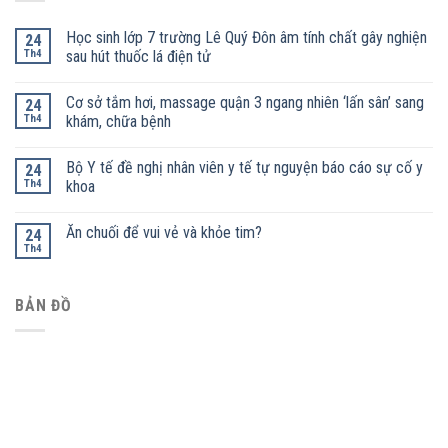
Học sinh lớp 7 trường Lê Quý Đôn âm tính chất gây nghiện
24
Th4
sau hút thuốc lá điện tử
Cơ sở tắm hơi, massage quận 3 ngang nhiên ‘lấn sân’ sang
24
Th4
khám, chữa bệnh
Bộ Y tế đề nghị nhân viên y tế tự nguyện báo cáo sự cố y
24
Th4
khoa
Ăn chuối để vui vẻ và khỏe tim?
24
Th4
BẢN ĐỒ