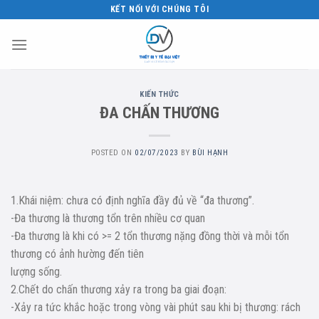
Skip
KẾT NỐI VỚI CHÚNG TÔI
to
content
KIẾN THỨC
ĐA CHẤN THƯƠNG
POSTED ON
02/07/2023
BY
BÙI HẠNH
1.Khái niệm: chưa có định nghĩa đầy đủ về “đa thương”.
-Đa thương là thương tổn trên nhiều cơ quan
-Đa thương là khi có >= 2 tổn thương nặng đồng thời và mỗi tổn
thương có ảnh hường đến tiên
lượng sống.
2.Chết do chấn thương xảy ra trong ba giai đoạn:
-Xảy ra tức khắc hoặc trong vòng vài phút sau khi bị thương: rách