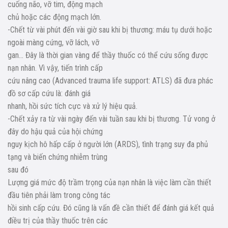
cuống não, vỡ tim, động mạch
chủ hoặc các động mạch lớn.
-Chết từ vài phút đến vài giờ sau khi bị thương: máu tụ dưới hoặc
ngoài màng cứng, vỡ lách, vỡ
gan… Đây là thời gian vàng để thầy thuốc có thể cứu sống được
nạn nhân. Vì vậy, tiến trình cấp
cứu nâng cao (Advanced trauma life support: ATLS) đã đưa phác
đồ sơ cấp cứu là: đánh giá
nhanh, hồi sức tích cực và xử lý hiệu quả.
-Chết xảy ra từ vài ngày đến vài tuần sau khi bị thương. Tử vong ở
đây do hậu quả của hội chứng
nguy kịch hô hấp cấp ở người lớn (ARDS), tình trạng suy đa phủ
tạng và biến chứng nhiễm trùng
sau đó
Lượng giá mức độ trầm trọng của nạn nhân là việc làm cần thiết
đầu tiên phải làm trong công tác
hồi sinh cấp cứu. Đó cũng là vấn đề cần thiết để đánh giá kết quả
điều trị của thầy thuốc trên các