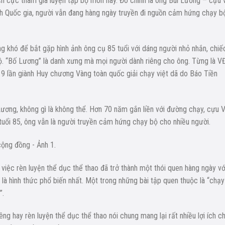
ch cực tham gia luyện tập bộ môn này. Đó chính là ông Bùi Lương – cựu 
inh Quốc gia, người vẫn đang hàng ngày truyền đi nguồn cảm hứng chạy b
g khó để bắt gặp hình ảnh ông cụ 85 tuổi với dáng người nhỏ nhắn, chiế
. “Bố Lương” là danh xưng mà mọi người dành riêng cho ông. Từng là VĐ
c 9 lần giành Huy chương Vàng toàn quốc giải chạy việt dã do Báo Tiền
ơng, không gì là không thể. Hơn 70 năm gắn liền với đường chạy, cựu 
tuổi 85, ông vẫn là người truyền cảm hứng chạy bộ cho nhiều người.
việc rèn luyện thể dục thể thao đã trở thành một thói quen hàng ngày vớ
 là hình thức phổ biến nhất. Một trong những bài tập quen thuộc là “chạy
”.
iêng hay rèn luyện thể dục thể thao nói chung mang lại rất nhiều lợi ích c