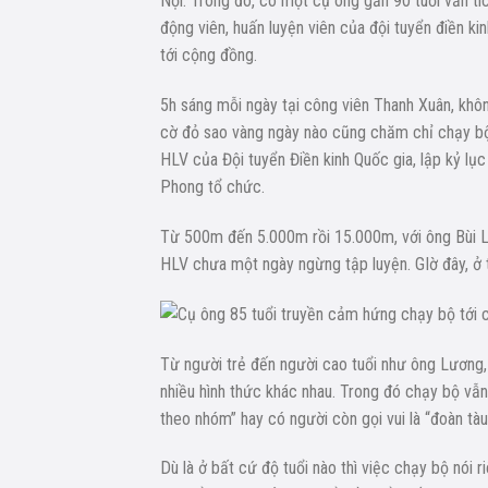
Nội. Trong đó, có một cụ ông gần 90 tuổi vẫn tí
động viên, huấn luyện viên của đội tuyển điền k
tới cộng đồng.
5h sáng mỗi ngày tại công viên Thanh Xuân, khôn
cờ đỏ sao vàng ngày nào cũng chăm chỉ chạy bộ
HLV của Đội tuyển Điền kinh Quốc gia, lập kỷ lụ
Phong tổ chức.
Từ 500m đến 5.000m rồi 15.000m, với ông Bùi Lư
HLV chưa một ngày ngừng tập luyện. GIờ đây, ở 
Từ người trẻ đến người cao tuổi như ông Lương, 
nhiều hình thức khác nhau. Trong đó chạy bộ vẫn
theo nhóm” hay có người còn gọi vui là “đoàn tàu
Dù là ở bất cứ độ tuổi nào thì việc chạy bộ nói r