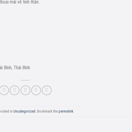
hoải mái về tinh thần.
 Bình, Thái Bình
posted in
Uncategorized
. Bookmark the
permalink
.