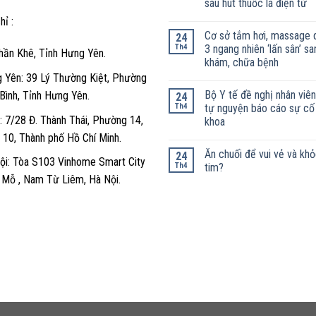
sau hút thuốc lá điện tử
hỉ :
Cơ sở tắm hơi, massage 
24
Th4
3 ngang nhiên ‘lấn sân’ sa
hần Khê, Tỉnh Hưng Yên.
khám, chữa bệnh
 Yên: 39 Lý Thường Kiệt, Phường
Bộ Y tế đề nghị nhân viên
 Bình, Tỉnh Hưng Yên.
24
Th4
tự nguyện báo cáo sự cố
 7/28 Đ. Thành Thái, Phường 14,
khoa
 10, Thành phố Hồ Chí Minh.
Ăn chuối để vui vẻ và kh
24
ội: Tòa S103 Vinhome Smart City
Th4
tim?
y Mỗ , Nam Từ Liêm, Hà Nội.