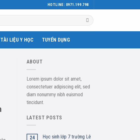
HOTLINE: 0971.199.798
TÀI LIỆU Y HỌC
TUYỂN DỤNG
ABOUT
Lorem ipsum dolor sit amet,
consectetuer adipiscing elit, sed
diam nonummy nibh euismod
tincidunt.
h
LATEST POSTS
Học sinh lớp 7 trường Lê
24