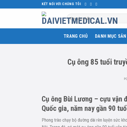
Skip
KẾT NỐI VỚI CHÚNG TÔI
to
Tìm
content
kiếm:
TRANG CHỦ
DANH MỤC SẢN
Cụ ông 85 tuổi tru
P
Cụ ông Bùi Lương – cựu vận độ
Quốc gia, năm nay gần 90 tuổ
Phong trào chạy bộ đường dài rèn luyện sức kho