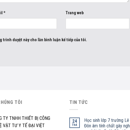
il
*
Trang web
g trình duyệt này cho lần bình luận kế tiếp của tôi.
CHÚNG TÔI
TIN TỨC
G TY TNHH THIẾT BỊ CÔNG
Học sinh lớp 7 trường Lê
24
 VẬT TƯ Y TẾ ĐẠI VIỆT
Th4
Đôn âm tính chất gây ngh