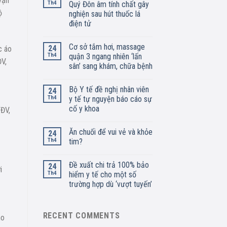
vận
Th4
Quý Đôn âm tính chất gây
ộ
nghiện sau hút thuốc lá
điện tử
Cơ sở tắm hơi, massage
24
c áo
Th4
quận 3 ngang nhiên ‘lấn
V,
sân’ sang khám, chữa bệnh
Bộ Y tế đề nghị nhân viên
24
Th4
y tế tự nguyện báo cáo sự
cố y khoa
VĐV,
Ăn chuối để vui vẻ và khỏe
24
Th4
tim?
Đề xuất chi trả 100% bảo
24
i
Th4
hiểm y tế cho một số
trường hợp dù ‘vượt tuyến’
RECENT COMMENTS
ho