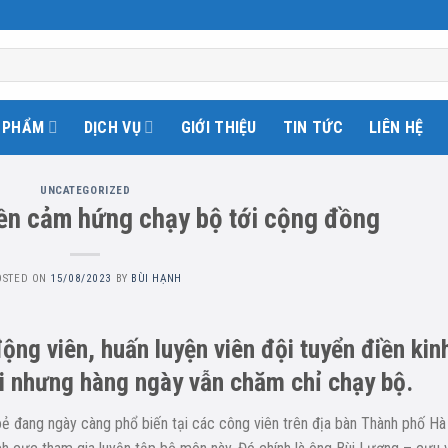
 PHẨM
DỊCH VỤ
GIỚI THIỆU
TIN TỨC
LIÊN HỆ
UNCATEGORIZED
yền cảm hứng chạy bộ tới cộng đồng
OSTED ON
15/08/2023
BY
BÙI HẠNH
ng viên, huấn luyện viên đội tuyển điền kin
i nhưng hàng ngày vẫn chăm chỉ chạy bộ.
ẻ đang ngày càng phổ biến tại các công viên trên địa bàn Thành phố Hà