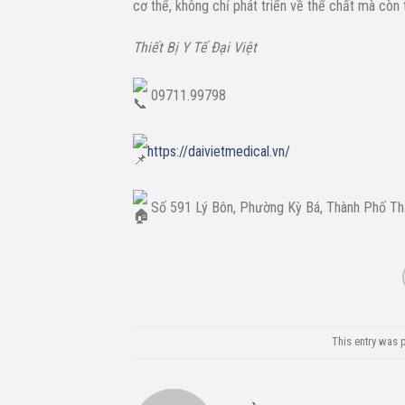
cơ thể, không chỉ phát triển về thể chất mà còn t
Thiết Bị Y Tế Đại Việt
09711.99798
https://daivietmedical.vn/
Số 591 Lý Bôn, Phường Kỳ Bá, Thành Phố Thái
This entry was 