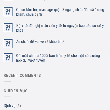
Cơ sở tắm hơi, massage quận 3 ngang nhiên ‘lấn sân’ sang
24
Th4
khám, chữa bệnh
Bộ Y tế đề nghị nhân viên y tế tự nguyện báo cáo sự cố y
24
Th4
khoa
Ăn chuối để vui vẻ và khỏe tim?
24
Th4
Đề xuất chi trả 100% bảo hiểm y tế cho một số trường
24
Th4
hợp dù ‘vượt tuyến’
RECENT COMMENTS
CHUYÊN MỤC
Dịch vụ
(6)