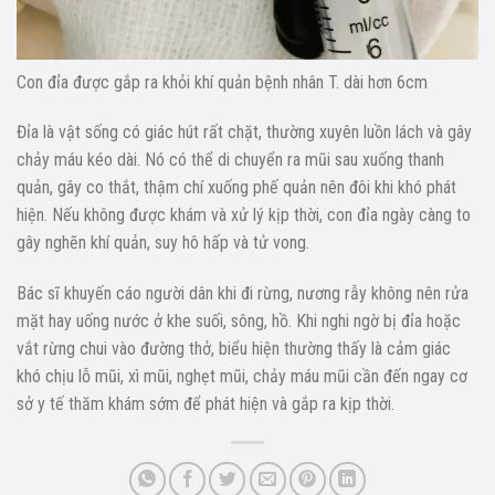
Con đỉa được gắp ra khỏi khí quản bệnh nhân T. dài hơn 6cm
Đỉa là vật sống có giác hút rất chặt, thường xuyên luồn lách và gây
chảy máu kéo dài. Nó có thể di chuyển ra mũi sau xuống thanh
quản, gây co thắt, thậm chí xuống phế quản nên đôi khi khó phát
hiện. Nếu không được khám và xử lý kịp thời, con đỉa ngày càng to
gây nghẽn khí quản, suy hô hấp và tử vong.
Bác sĩ khuyến cáo người dân khi đi rừng, nương rẫy không nên rửa
mặt hay uống nước ở khe suối, sông, hồ. Khi nghi ngờ bị đỉa hoặc
vắt rừng chui vào đường thở, biểu hiện thường thấy là cảm giác
khó chịu lỗ mũi, xì mũi, nghẹt mũi, chảy máu mũi cần đến ngay cơ
sở y tế thăm khám sớm để phát hiện và gắp ra kịp thời.