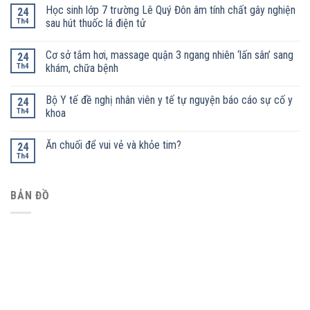
Học sinh lớp 7 trường Lê Quý Đôn âm tính chất gây nghiện
24
Th4
sau hút thuốc lá điện tử
Cơ sở tắm hơi, massage quận 3 ngang nhiên ‘lấn sân’ sang
24
Th4
khám, chữa bệnh
Bộ Y tế đề nghị nhân viên y tế tự nguyện báo cáo sự cố y
24
Th4
khoa
Ăn chuối để vui vẻ và khỏe tim?
24
Th4
BẢN ĐỒ