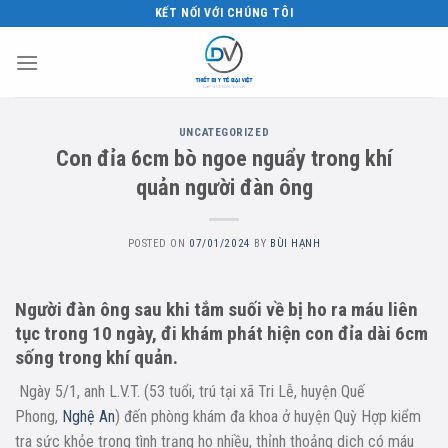
Skip
KẾT NỐI VỚI CHÚNG TÔI
to
content
UNCATEGORIZED
Con đỉa 6cm bò ngoe nguẩy trong khí
quản người đàn ông
POSTED ON
07/01/2024
BY
BÙI HẠNH
Người đàn ông sau khi tắm suối về bị ho ra máu liên
tục trong 10 ngày, đi khám phát hiện con đỉa dài 6cm
sống trong khí quản.
Ngày 5/1, anh L.V.T. (53 tuổi, trú tại xã Tri Lễ, huyện Quế
Phong,
Nghệ An
) đến phòng khám đa khoa ở huyện Quỳ Hợp kiểm
tra sức khỏe trong tình trạng ho nhiều, thỉnh thoảng dịch có máu