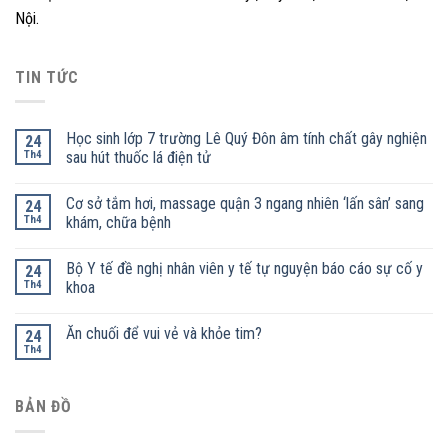
Nội.
TIN TỨC
Học sinh lớp 7 trường Lê Quý Đôn âm tính chất gây nghiện
24
Th4
sau hút thuốc lá điện tử
Cơ sở tắm hơi, massage quận 3 ngang nhiên ‘lấn sân’ sang
24
Th4
khám, chữa bệnh
Bộ Y tế đề nghị nhân viên y tế tự nguyện báo cáo sự cố y
24
Th4
khoa
Ăn chuối để vui vẻ và khỏe tim?
24
Th4
BẢN ĐỒ