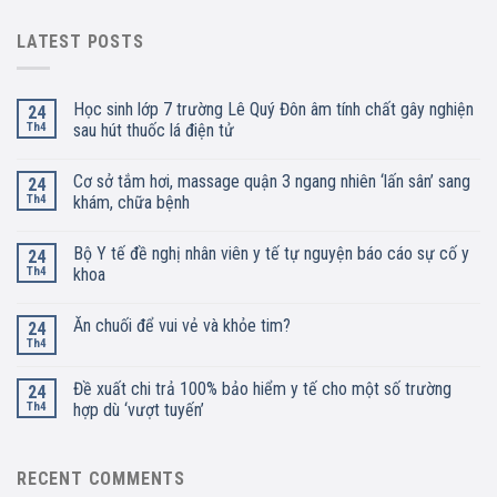
LATEST POSTS
Học sinh lớp 7 trường Lê Quý Đôn âm tính chất gây nghiện
24
Th4
sau hút thuốc lá điện tử
Cơ sở tắm hơi, massage quận 3 ngang nhiên ‘lấn sân’ sang
24
Th4
khám, chữa bệnh
Bộ Y tế đề nghị nhân viên y tế tự nguyện báo cáo sự cố y
24
Th4
khoa
Ăn chuối để vui vẻ và khỏe tim?
24
Th4
Đề xuất chi trả 100% bảo hiểm y tế cho một số trường
24
Th4
hợp dù ‘vượt tuyến’
RECENT COMMENTS