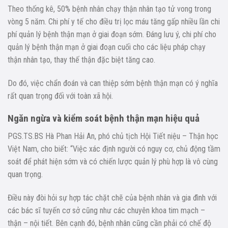
Theo thống kê, 50% bệnh nhân chạy thận nhân tạo tử vong trong
vòng 5 năm. Chi phí y tế cho điều trị lọc máu tăng gấp nhiều lần chi
phí quản lý bệnh thận mạn ở giai đoạn sớm. Đáng lưu ý, chi phí cho
quản lý bệnh thận mạn ở giai đoạn cuối cho các liệu pháp chạy
thận nhân tạo, thay thế thận đặc biệt tăng cao.
Do đó, việc chẩn đoán và can thiệp sớm bệnh thận mạn có ý nghĩa
rất quan trọng đối với toàn xã hội.
Ngăn ngừa và kiểm soát bệnh thận mạn hiệu quả
PGS.TS.BS Hà Phan Hải An, phó chủ tịch Hội Tiết niệu – Thận học
Việt Nam, cho biết: “Việc xác định người có nguy cơ, chủ động tầm
soát để phát hiện sớm và có chiến lược quản lý phù hợp là vô cùng
quan trọng.
Điều này đòi hỏi sự hợp tác chặt chẽ của bệnh nhân và gia đình với
các bác sĩ tuyến cơ sở cũng như các chuyên khoa tim mạch –
thận – nội tiết. Bên cạnh đó, bệnh nhân cũng cần phải có chế độ