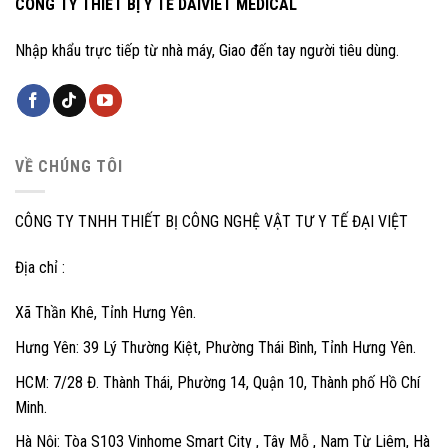
CÔNG TY THIẾT BỊ Y TẾ DAIVIET MEDICAL
Nhập khẩu trực tiếp từ nhà máy, Giao đến tay người tiêu dùng.
VỀ CHÚNG TÔI
CÔNG TY TNHH THIẾT BỊ CÔNG NGHỆ VẬT TƯ Y TẾ ĐẠI VIỆT
Địa chỉ :
Xã Thần Khê, Tỉnh Hưng Yên.
Hưng Yên: 39 Lý Thường Kiệt, Phường Thái Bình, Tỉnh Hưng Yên.
HCM: 7/28 Đ. Thành Thái, Phường 14, Quận 10, Thành phố Hồ Chí
Minh.
Hà Nội: Tòa S103 Vinhome Smart City , Tây Mỗ , Nam Từ Liêm, Hà