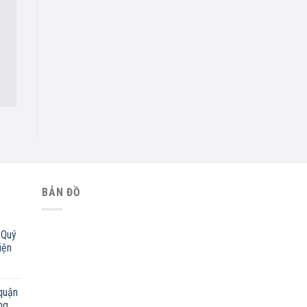
BẢN ĐỒ
 Quý
iện
quận
ng