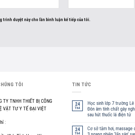
g trình duyệt này cho lần bình luận kế tiếp của tôi.
CHÚNG TÔI
TIN TỨC
G TY TNHH THIẾT BỊ CÔNG
Học sinh lớp 7 trường Lê
24
 VẬT TƯ Y TẾ ĐẠI VIỆT
Th4
Đôn âm tính chất gây ngh
sau hút thuốc lá điện tử
hỉ :
Cơ sở tắm hơi, massage 
24
Th4
3 ngang nhiên ‘lấn sân’ sa