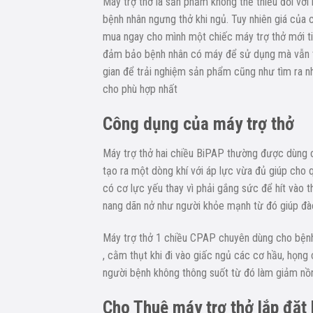
Máy trợ thở là sản phẩm không thể thiếu đối vớ
bệnh nhân ngưng thở khi ngủ. Tuy nhiên giá của 
mua ngay cho mình một chiếc máy trợ thở mới ti
đảm bảo bệnh nhân có máy để sử dụng mà vẫn ti
gian để trải nghiệm sản phẩm cũng như tìm ra 
cho phù hợp nhất
Công dụng của máy trợ thở
Máy trợ thở hai chiều BiPAP thường được dùng 
tạo ra một dòng khí với áp lực vừa đủ giúp cho 
có cơ lực yếu thay vì phải gắng sức để hít vào 
nang dãn nở như người khỏe mạnh từ đó giúp đào
Máy trợ thở 1 chiều CPAP chuyên dùng cho bệnh
, cằm thụt khi đi vào giấc ngủ các cơ hầu, họn
người bệnh không thông suốt từ đó làm giảm nồ
Cho Thuê máy trợ thở lắp đặt