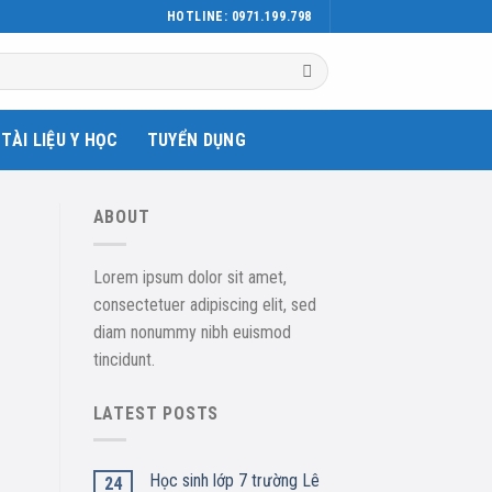
HOTLINE: 0971.199.798
TÀI LIỆU Y HỌC
TUYỂN DỤNG
ABOUT
Lorem ipsum dolor sit amet,
consectetuer adipiscing elit, sed
diam nonummy nibh euismod
tincidunt.
LATEST POSTS
Học sinh lớp 7 trường Lê
24