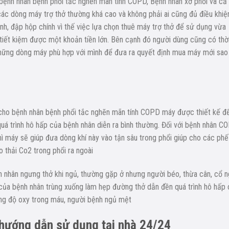
i bệnh nhân bệnh phổi tắc nghẽn mãn tính COPD, Bệnh nhân xơ phổi và cả
các dòng máy trợ thở thường khá cao và không phải ai cũng đủ điều khiệ
nh, đập hộp chính vì thế việc lựa chọn thuê máy trợ thở để sử dụng vừa
ết kiệm được một khoản tiền lớn. Bên cạnh đó người dùng cũng có thờ
những dòng máy phù hợp với mình để đưa ra quyết định mua máy mới sao
cho bệnh nhân bệnh phổi tắc nghẽn mãn tính COPD máy được thiết kế đ
quá trình hô hấp của bệnh nhân diễn ra bình thường. Đối với bệnh nhân C
thì máy sẽ giúp đưa dòng khí này vào tận sâu trong phổi giúp cho các phế
 thải Co2 trong phổi ra ngoài
 nhân ngưng thở khi ngủ, thường gặp ở nhưng người béo, thừa cân, cổ 
g của bệnh nhân trùng xuống làm hẹp đường thở dẫn đền quá trình hô hấp
ng độ oxy trong máu, người bệnh ngủ mệt
 hướng dẫn sử dụng tại nhà 24/24