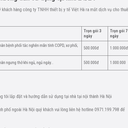
khách hàng công ty TNHH thiết bị y tế Việt Hà ra mắt dịch vụ cho thu
Trọn gói 3
Trọn gói 7
ngày
ngày
ân bệnh phổi tắc nghẽn mãn tính COPD, xơ phổi,
500.000đ
1.000.000
ân ngưng thở khi ngủ, ngủ ngáy…
500.000đ
1.000.000
g tôi lắp đặt và hướng dẫn sử dụng tại nhà tại nội thành Hà Nội
nh phố ngoài Hà Nội quý khách vui lòng liên hệ hotline 0971.199.798 để