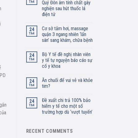
Th4
Quý Đôn âm tính chất gây
nghiện sau hút thuốc lá
n
điện tử
i
Cơ sở tắm hơi, massage
24
Th4
quận 3 ngang nhiên ‘lấn
sân’ sang khám, chữa bệnh
Bộ Y tế đề nghị nhân viên
24
Th4
y tế tự nguyện báo cáo sự
cố y khoa
ể
OPD
Ăn chuối để vui vẻ và khỏe
24
Th4
tim?
Đề xuất chi trả 100% bảo
24
ngắn
Th4
hiểm y tế cho một số
trường hợp dù ‘vượt tuyến’
 của
RECENT COMMENTS