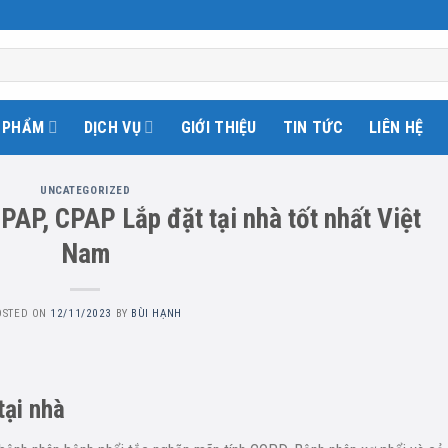
 PHẨM
DỊCH VỤ
GIỚI THIỆU
TIN TỨC
LIÊN HỆ
UNCATEGORIZED
PAP, CPAP Lắp đặt tại nhà tốt nhất Việt
Nam
OSTED ON
12/11/2023
BY
BÙI HẠNH
tại nhà