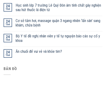
Học sinh lớp 7 trường Lê Quý Đôn âm tính chất gây nghiện
24
Th4
sau hút thuốc lá điện tử
Cơ sở tắm hơi, massage quận 3 ngang nhiên ‘lấn sân’ sang
24
Th4
khám, chữa bệnh
Bộ Y tế đề nghị nhân viên y tế tự nguyện báo cáo sự cố y
24
Th4
khoa
Ăn chuối để vui vẻ và khỏe tim?
24
Th4
BẢN ĐỒ