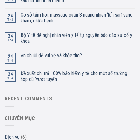
sau hút thuốc lá điện tử
Cơ sở tắm hơi, massage quận 3 ngang nhiên ‘lấn sân’ sang
24
Th4
khám, chữa bệnh
Bộ Y tế đề nghị nhân viên y tế tự nguyện báo cáo sự cố y
24
Th4
khoa
Ăn chuối để vui vẻ và khỏe tim?
24
Th4
Đề xuất chi trả 100% bảo hiểm y tế cho một số trường
24
Th4
hợp dù ‘vượt tuyến’
RECENT COMMENTS
CHUYÊN MỤC
Dịch vụ
(6)