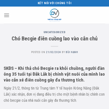
Skip
KẾT NỐI VỚI CHÚNG TÔI
to
content
UNCATEGORIZED
Chó Becgie điên cuồng lao vào cắn chủ
POSTED ON
21/02/2024
BY
BÙI HẠNH
SKĐS – Khi thả chó Becgie ra khỏi chuồng, người đàn
ông 35 tuổi tại Đắk Lắk bị chính vật nuôi của mình lao
vào cắn xé điên cuồng gây đa thương tích.
Ngày 21/2, thông tin từ Trung tâm Y tế huyện Krông Năng (Đắk
Lắk) xác nhận, đơn vị đang điều trị cho một bệnh nhân bị chính con
chó becgie của nhà nuôi cắn gây đa thương tích.